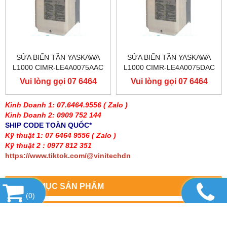
SỬA BIẾN TẦN YASKAWA
SỬA BIẾN TẦN YASKAWA
L1000 CIMR-LE4A0075AAC
L1000 CIMR-LE4A0075DAC
400V 37KW, BIẾN TẦN
400V 37KW, BIẾN TẦN
Vui lòng gọi 07 6464
Vui lòng gọi 07 6464
YASKAWA L1000
YASKAWA L1000
9556
9556
Kinh Doanh 1: 07.6464.9556
( Zalo )
Kinh Doanh 2: 0909 752 144
SHIP CODE TOÀN QUỐC*
Kỹ thuật 1: 07 6464 9556
( Zalo )
Kỹ thuật 2 : 0977 812 351
https://www.tiktok.com/@vinitechdn
DANH MỤC SẢN PHẨM
(
0
)
SẢN PHẨM HOT