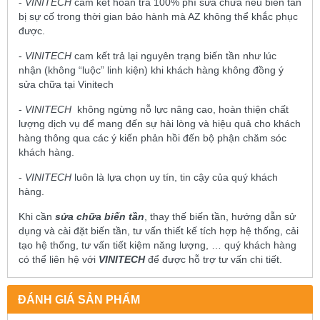
-
VINITECH
cam kết hoàn trả 100% phí sửa chữa nếu biến tần
bị sự cố trong thời gian bảo hành mà AZ không thể khắc phục
được.
-
VINITECH
cam kết trả lại nguyên trạng biến tần như lúc
nhận (không “luộc” linh kiện) khi khách hàng không đồng ý
sửa chữa tại Vinitech
-
VINITECH
không ngừng nỗ lực nâng cao, hoàn thiện chất
lượng dịch vụ để mang đến sự hài lòng và hiệu quả cho khách
hàng thông qua các ý kiến phản hồi đến bộ phận chăm sóc
khách hàng.
-
VINITECH
luôn là lựa chọn uy tín, tin cậy của quý khách
hàng.
Khi cần
sửa chữa biến tần
, thay thế biến tần, hướng dẫn sử
dụng và cài đặt biến tần, tư vấn thiết kế tích hợp hệ thống, cải
tạo hệ thống, tư vấn tiết kiệm năng lượng, … quý khách hàng
có thể liên hệ với
VINITECH
để được hỗ trợ tư vấn chi tiết.
ĐÁNH GIÁ SẢN PHẨM