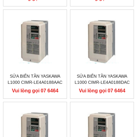
YASKAWA L1000
YASKAWA L1000
9556
9556
SỬA BIẾN TẦN YASKAWA
SỬA BIẾN TẦN YASKAWA
L1000 CIMR-LE4A0188AAC
L1000 CIMR-LE4A0188DAC
400V 90KW, BIẾN TẦN
400V 90KW, BIẾN TẦN
Vui lòng gọi 07 6464
Vui lòng gọi 07 6464
YASKAWA L1000
YASKAWA L1000
9556
9556