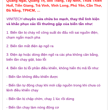
Quảng Ngãi, Quảng Trị, Sóc Trăng, Tây Ninh, Thừa Thiên
Huế, Tiền Giang, Trà Vinh, Vĩnh Long, Phú Yên, Cần Thơ,
Đà Nẵng, TPHCM, …
VINITECH
chuyên sửa chữa bo mạch, thay thế linh kiện
và khắc phục các lỗi thường gặp của biến tần như:
1. Biến tần bị cháy nổ công suất do đấu nối sai nguồn điện,
chạm ngắn mạch pha
2. Biến tần mất điện áp ngõ ra
3. Điện áp hoặc dòng điện ngõ ra các pha không cân bằng,
biến tần chạy giật, báo lỗi
4. Biến tần bị lỗi phần điều khiển, không hiển thị mã lỗi như:
- Biến tần không điều khiển được
- Biến tần tự động chạy khi mới cấp nguồn trong khi chưa có
lệnh điều khiển chạy
- Biến tần bị chập chờn, chạy 1 lúc rồi dừng
- Biến tần chạy làm nóng động cơ