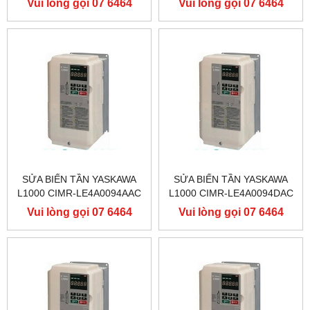
Vui lòng gọi 07 6464
Vui lòng gọi 07 6464
YASKAWA L1000
YASKAWA L1000
9556
9556
SỬA BIẾN TẦN YASKAWA
SỬA BIẾN TẦN YASKAWA
L1000 CIMR-LE4A0094AAC
L1000 CIMR-LE4A0094DAC
400V 45KW, BIẾN TẦN
400V 45KW, BIẾN TẦN
Vui lòng gọi 07 6464
Vui lòng gọi 07 6464
YASKAWA L1000
YASKAWA L1000
9556
9556