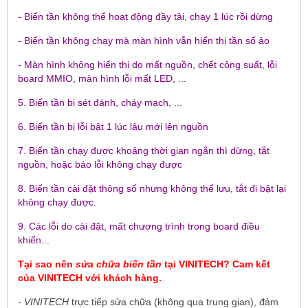
- Biến tần không thể hoạt động đầy tải, chạy 1 lúc rồi dừng
- Biến tần không chạy mà màn hình vẫn hiển thị tần số ảo
- Màn hình không hiển thị do mất nguồn, chết công suất, lỗi
board MMIO, màn hình lỗi mất LED, ...
5. Biến tần bị sét đánh, cháy mạch, ...
6. Biến tần bị lỗi bật 1 lúc lâu mới lên nguồn
7. Biến tần chạy được khoảng thời gian ngắn thì dừng, tắt
nguồn, hoặc báo lỗi không chạy được
8. Biến tần cài đặt thông số nhưng không thể lưu, tắt đi bật lại
không chạy được.
9. Các lỗi do cài đặt, mất chương trình trong board điều
khiển...
Tại sao nên
sửa chữa biến tần
tại
VINITECH
? Cam kết
của
VINITECH
với khách hàng.
-
VINITECH
trực tiếp sửa chữa (không qua trung gian), đảm