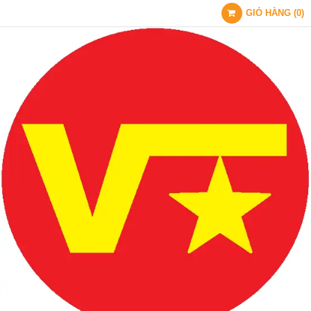
GIỎ HÀNG
(
0
)