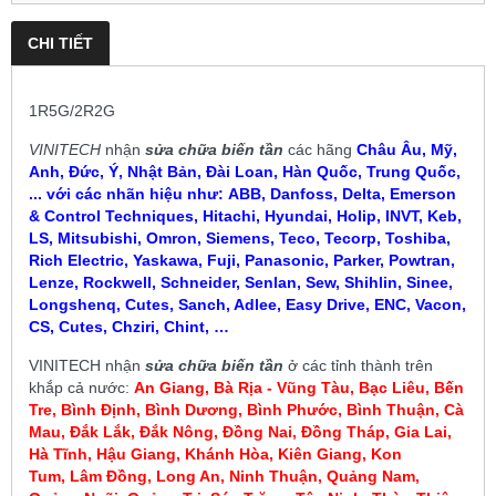
CHI TIẾT
1R5G/2R2G
VINITECH
nhận
sửa chữa biến tần
các hãng
Châu Âu, Mỹ,
Anh, Đức, Ý, Nhật Bản, Đài Loan, Hàn Quốc, Trung Quốc,
... với các nhãn hiệu như:
ABB, Danfoss, Delta, Emerson
& Control Techniques, Hitachi, Hyundai, Holip, INVT, Keb,
LS, Mitsubishi, Omron, Siemens, Teco, Tecorp, Toshiba,
Rich Electric, Yaskawa, Fuji, Panasonic, Parker, Powtran,
Lenze, Rockwell, Schneider, Senlan, Sew, Shihlin, Sinee,
Longshenq, Cutes, Sanch, Adlee, Easy Drive, ENC, Vacon,
CS, Cutes, Chziri, Chint, …
VINITECH
nhận
sửa chữa biến tần
ở các tỉnh thành trên
khắp cả nước:
An Giang, Bà Rịa - Vũng Tàu, Bạc Liêu,
Bến
Tre, Bình Định, Bình Dương, Bình Phước, Bình Thuận, Cà
Mau
,
Đắk Lắk, Đắk Nông, Đồng Nai, Đồng Tháp, Gia Lai,
Hà Tĩnh, Hậu Giang, Khánh Hòa, Kiên Giang, Kon
Tum
, Lâm Đồng, Long An, Ninh Thuận, Quảng Nam,