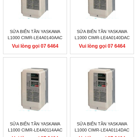
SỬA BIẾN TẦN YASKAWA
SỬA BIẾN TẦN YASKAWA
L1000 CIMR-LE4A0140AAC
L1000 CIMR-LE4A0140DAC
400V 75KW, BIẾN TẦN
400V 75KW, BIẾN TẦN
Vui lòng gọi 07 6464
Vui lòng gọi 07 6464
YASKAWA L1000
YASKAWA L1000
9556
9556
SỬA BIẾN TẦN YASKAWA
SỬA BIẾN TẦN YASKAWA
L1000 CIMR-LE4A0114AAC
L1000 CIMR-LE4A0114DAC
400V 55KW, BIẾN TẦN
400V 55KW, BIẾN TẦN