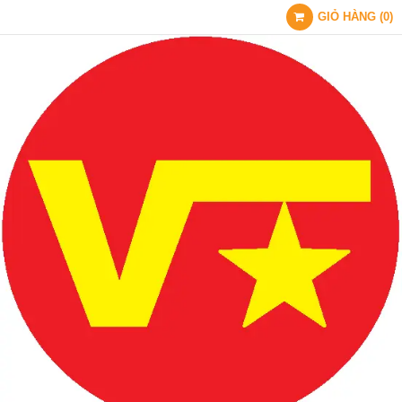
GIỎ HÀNG
(
0
)