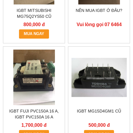
IGBT MITSUBISHI
NÊN MUA IGBT Ở ĐÂU?
MG75Q2YS50 CŨ
800,000 đ
Vui lòng gọi 07 6464
9556
MUA NGAY
IGBT FUJI PVC150A 16 A,
IGBT MG15D4GM1 CŨ
IGBT PVC150A 16 A
1,700,000 đ
500,000 đ