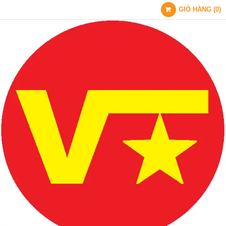
GIỎ HÀNG
(
0
)