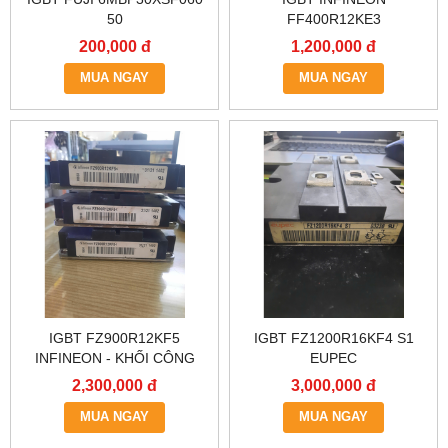
50
FF400R12KE3
200,000 đ
1,200,000 đ
MUA NGAY
MUA NGAY
IGBT FZ900R12KF5
IGBT FZ1200R16KF4 S1
INFINEON - KHỐI CÔNG
EUPEC
SUẤT FZ900R12KF5 900A
2,300,000 đ
3,000,000 đ
1200V
MUA NGAY
MUA NGAY