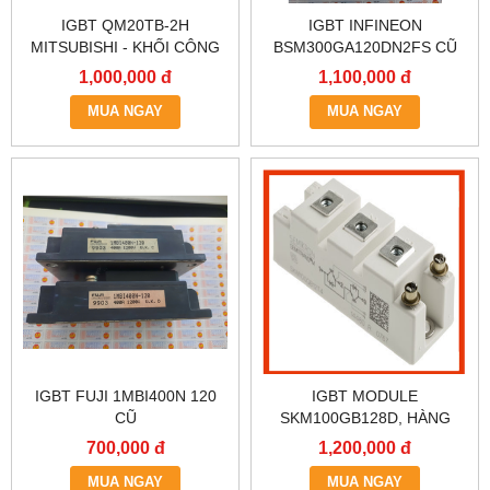
IGBT QM20TB-2H
IGBT INFINEON
MITSUBISHI - KHỐI CÔNG
BSM300GA120DN2FS CŨ
SUẤT QM20TB-2H
1,000,000 đ
1,100,000 đ
MUA NGAY
MUA NGAY
IGBT FUJI 1MBI400N 120
IGBT MODULE
CŨ
SKM100GB128D, HÀNG
MỚI
700,000 đ
1,200,000 đ
MUA NGAY
MUA NGAY