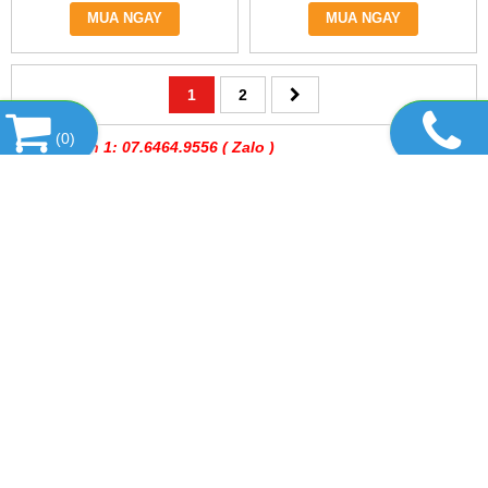
MUA NGAY
MUA NGAY
1
2
(
0
)
Kinh Doanh 1: 07.6464.9556
( Zalo )
Kinh Doanh 2: 0909 752 144
SHIP CODE TOÀN QUỐC*
Kỹ thuật 1: 07 6464 9556
( Zalo )
Kỹ thuật 2 : 0977 812 351
https://www.tiktok.com/@vinitechdn
DANH MỤC SẢN PHẨM
SẢN PHẨM HOT
TIN TỨC
LIÊN KẾT WEBSITE