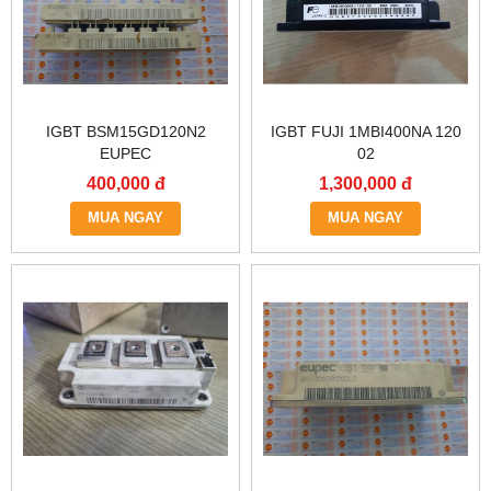
IGBT BSM15GD120N2
IGBT FUJI 1MBI400NA 120
EUPEC
02
400,000 đ
1,300,000 đ
MUA NGAY
MUA NGAY