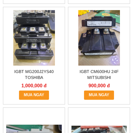
IGBT MG200J2YS40
IGBT CM600HU 24F
TOSHIBA
MITSUBISHI
1,000,000 đ
900,000 đ
MUA NGAY
MUA NGAY