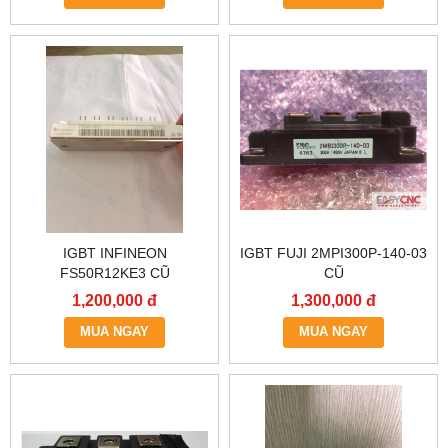
IGBT INFINEON
IGBT FUJI 2MPI300P-140-03
FS50R12KE3 CŨ
CŨ
1,200,000 đ
1,300,000 đ
MUA NGAY
MUA NGAY