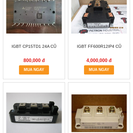
IGBT CP15TD1 24A CŨ
IGBT FF600R12IP4 CŨ
800,000 đ
4,000,000 đ
MUA NGAY
MUA NGAY