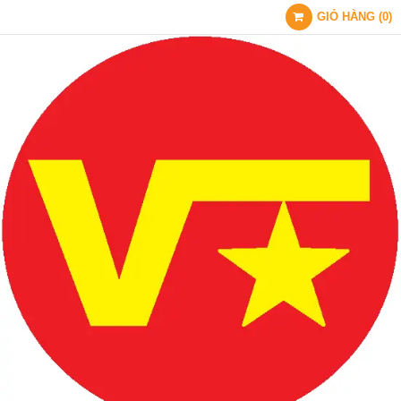
GIỎ HÀNG
(
0
)