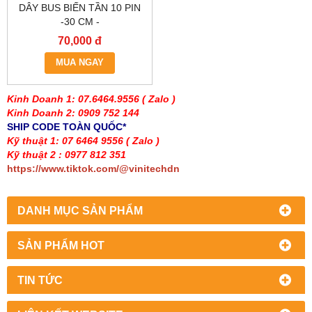
DÂY BUS BIẾN TẦN 10 PIN
-30 CM -
70,000 đ
MUA NGAY
Kinh Doanh 1: 07.6464.9556
( Zalo )
Kinh Doanh 2: 0909 752 144
SHIP CODE TOÀN QUỐC*
Kỹ thuật 1: 07 6464 9556
( Zalo )
Kỹ thuật 2 : 0977 812 351
https://www.tiktok.com/@vinitechdn
DANH MỤC SẢN PHẨM
SẢN PHẨM HOT
TIN TỨC