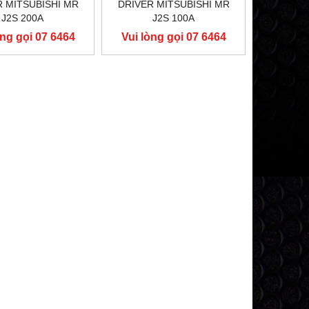
R MITSUBISHI MR
DRIVER MITSUBISHI MR
J2S 200A
J2S 100A
òng gọi 07 6464
Vui lòng gọi 07 6464
9556
9556