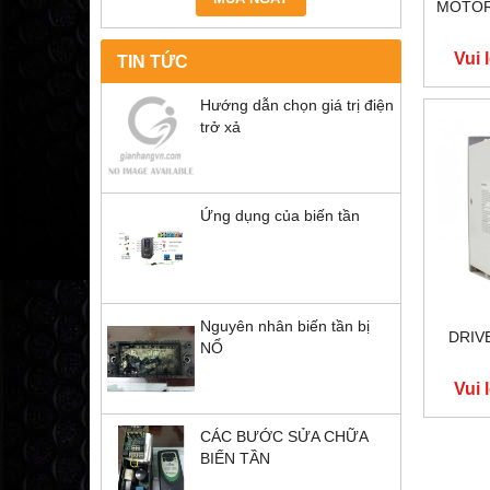
MOTOR
Vui 
TIN TỨC
Hướng dẫn chọn giá trị điện
trở xả
Ứng dụng của biến tần
Nguyên nhân biến tần bị
DRIV
NỔ
Vui 
CÁC BƯỚC SỬA CHỮA
BIẾN TẦN