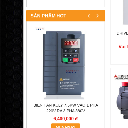
‹
›
SẢN PHẨM HOT
DRIVE
Vui 
OC200
BIẾN TẦN KCLY 7,5KW VÀO 1 PHA
BÓNG Đ
)
220V RA 3 PHA 380V
6,400,000 đ
MUA NGAY