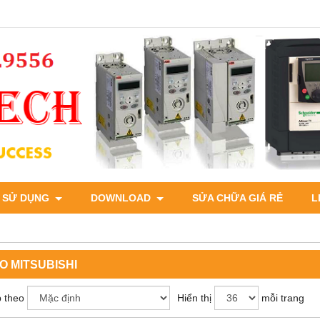
 SỬ DỤNG
DOWNLOAD
SỬA CHỮA GIÁ RẺ
L
O MITSUBISHI
 theo
Hiển thị
mỗi trang