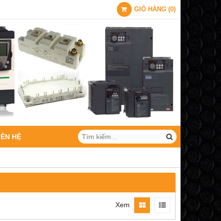
GIỎ HÀNG
(
0
)
IÊN HỆ
Xem