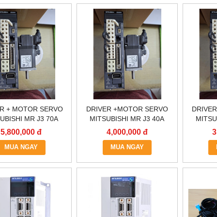
ER + MOTOR SERVO
DRIVER +MOTOR SERVO
DRIVE
UBISHI MR J3 70A
MITSUBISHI MR J3 40A
MITSU
5,800,000 đ
4,000,000 đ
3
MUA NGAY
MUA NGAY