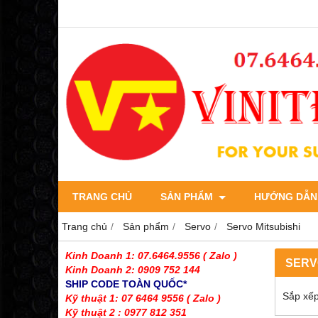
TRANG CHỦ
SẢN PHẨM
HƯỚNG DẪN
Trang chủ
Sản phẩm
Servo
Servo Mitsubishi
Kinh Doanh 1: 07.6464.9556
( Zalo )
SERV
Kinh Doanh 2: 0909 752 144
SHIP CODE TOÀN QUỐC*
Sắp xếp
Kỹ thuật 1: 07 6464 9556
( Zalo )
Kỹ thuật 2 : 0977 812 351