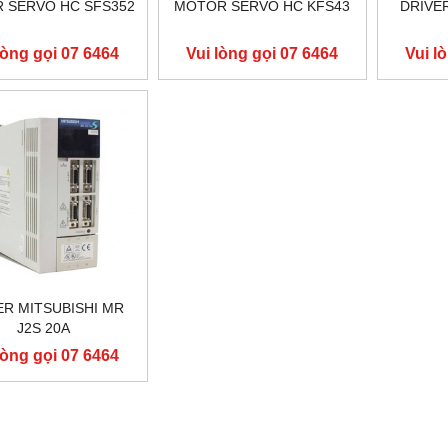
 SERVO HC SFS352
MOTOR SERVO HC KFS43
DRIVE
lòng gọi 07 6464
Vui lòng gọi 07 6464
Vui l
9556
9556
ER MITSUBISHI MR
J2S 20A
lòng gọi 07 6464
9556