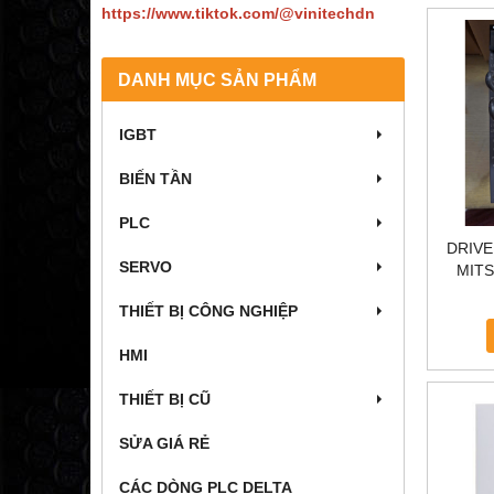
https://www.tiktok.com/@vinitechdn
DANH MỤC SẢN PHẨM
IGBT
BIẾN TẦN
PLC
DRIV
SERVO
MITS
THIẾT BỊ CÔNG NGHIỆP
HMI
THIẾT BỊ CŨ
SỬA GIÁ RẺ
CÁC DÒNG PLC DELTA