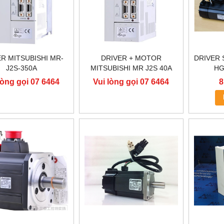
R MITSUBISHI MR-
DRIVER + MOTOR
DRIVER 
J2S-350A
MITSUBISHI MR J2S 40A
HG
lòng gọi 07 6464
Vui lòng gọi 07 6464
8
9556
9556
ÈN CAO ÁP LCD HMI MỚI
BÓNG ĐÈN CAO ÁP LCD HMI MỚI
LOẠI CÓ DÂY
LOẠI KHÔNG DÂY
110,000 đ
110,000 đ
MUA NGAY
MUA NGAY