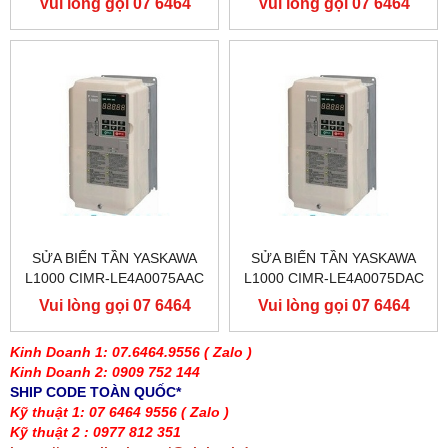
Vui lòng gọi 07 6464
Vui lòng gọi 07 6464
YASKAWA L1000
YASKAWA L1000
9556
9556
SỬA BIẾN TẦN YASKAWA
SỬA BIẾN TẦN YASKAWA
L1000 CIMR-LE4A0075AAC
L1000 CIMR-LE4A0075DAC
400V 37KW, BIẾN TẦN
400V 37KW, BIẾN TẦN
Vui lòng gọi 07 6464
Vui lòng gọi 07 6464
YASKAWA L1000
YASKAWA L1000
9556
9556
Kinh Doanh 1: 07.6464.9556
( Zalo )
Kinh Doanh 2: 0909 752 144
SHIP CODE TOÀN QUỐC*
Kỹ thuật 1: 07 6464 9556
( Zalo )
Kỹ thuật 2 : 0977 812 351