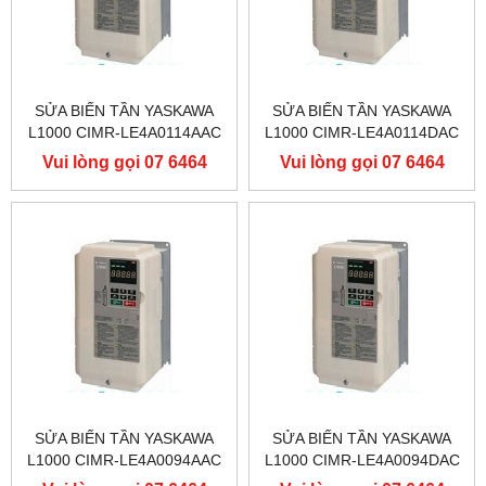
SỬA BIẾN TẦN YASKAWA
SỬA BIẾN TẦN YASKAWA
L1000 CIMR-LE4A0114AAC
L1000 CIMR-LE4A0114DAC
400V 55KW, BIẾN TẦN
400V 55KW, BIẾN TẦN
Vui lòng gọi 07 6464
Vui lòng gọi 07 6464
YASKAWA L1000
YASKAWA L1000
9556
9556
SỬA BIẾN TẦN YASKAWA
SỬA BIẾN TẦN YASKAWA
L1000 CIMR-LE4A0094AAC
L1000 CIMR-LE4A0094DAC
400V 45KW, BIẾN TẦN
400V 45KW, BIẾN TẦN