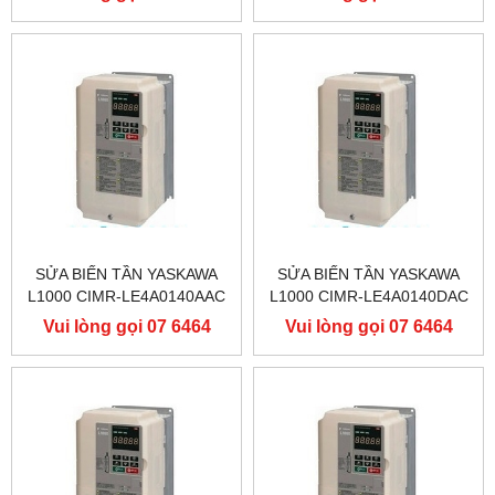
YASKAWA L1000
YASKAWA L1000
9556
9556
SỬA BIẾN TẦN YASKAWA
SỬA BIẾN TẦN YASKAWA
L1000 CIMR-LE4A0140AAC
L1000 CIMR-LE4A0140DAC
400V 75KW, BIẾN TẦN
400V 75KW, BIẾN TẦN
Vui lòng gọi 07 6464
Vui lòng gọi 07 6464
YASKAWA L1000
YASKAWA L1000
9556
9556