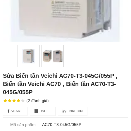
Sửa Biến tần Veichi AC70-T3-045G/055P ,
Biến tần Veichi AC70 , Biến tần AC70-T3-
045G/055P
(
2
đánh giá
)
SHARE
TWEET
LINKEDIN
Mã sản phẩm :
AC70-T3-045G/055P ,