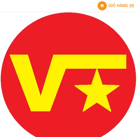
GIỎ HÀNG
(
0
)