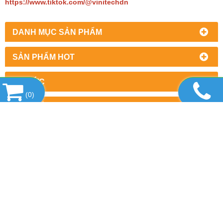
https://www.tiktok.com/@vinitechdn
DANH MỤC SẢN PHẨM
SẢN PHẨM HOT
TIN TỨC
(
0
)
LIÊN KẾT WEBSITE
THỐNG KÊ
CÔNG TY TNHH THƯƠNG MẠI DỊCH VỤ
THIẾT BỊ VINITECH
Văn phòng : Số 2/7, khu phố 5, Phường Trấn Biên,
Thành phố Đồng Nai
Cửa hàng : kp. Đồng Nai, Hoàng Minh Chánh, phường
Biên Hòa, Tp. Đồng Nai