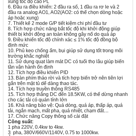
xung tốc độ cao PL
6. Đầu ra điều khiển: 2 đầu ra số, 1 đầu ra rơ le và 2
đầu ra analog AO1, AO2(AO2: có thể chọn dòng hoặc
áp hoặc xung)
7. Thiết kế 2 mode G/P tiết kiệm chi phí đầu tư
8. Tích hợp chức năng bắt tốc độ khi khởi động giúp
thiết bị khởi động an toàn không gây nổ do quá áp
9. Điều khiển tốc độ chính xác ≤ 1% tốc độ đồng bộ
định mức
10. Phủ keo chống ẩm, bụi giúp sử dụng tốt trong môi
trường khắc nghiệt
11. Sử dụng quạt làm mát DC có tuổi thọ lâu giúp biến
tần vận hành ổn định
12. Tích hợp điều khiển PID
13. Bàn phím tháo rời và tích hợp biến trở nên tiên lợi
gắn trên mặt tủ dể dàng thao tác.
14. Tích hợp truyền thông RS485
15. Tích hợp thắng DC đến 18.5KW, có thể dừng nhanh
cho các tải có quán tính lớn
16. Khả năng bảo vệ: Quá dòng, quá áp, thấp áp, quá
tải, ngắn mạch, mất pha, quá nhiệt, chạm đất…
17. Chức năng Copy thông số cài đặt
Công suất:
1 pha 220V, 0.4kw to 4kw.
3 pha, 380V/660V/1140V, 0.75 to 1000kw.