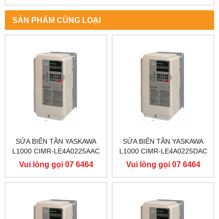
SẢN PHẨM CÙNG LOẠI
SỬA BIẾN TẦN YASKAWA
SỬA BIẾN TẦN YASKAWA
L1000 CIMR-LE4A0225AAC
L1000 CIMR-LE4A0225DAC
400V 110KW, BIẾN TẦN
400V 110KW, BIẾN TẦN
Vui lòng gọi 07 6464
Vui lòng gọi 07 6464
YASKAWA L1000
YASKAWA L1000
9556
9556