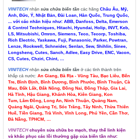
VINITECH
nhận
sửa chữa biến tần
các hãng
Châu Âu, Mỹ,
Anh, Đức, Ý, Nhật Bản, Đài Loan, Hàn Quốc, Trung Quốc,
... với các nhãn hiệu như:
ABB, Danfoss, Delta, Emerson
& Control Techniques, Hitachi, Hyundai, Holip, INVT, Keb,
LS, Mitsubishi, Omron, Siemens, Teco, Tecorp, Toshiba,
Rich Electric, Yaskawa, Fuji, Panasonic, Parker, Powtran,
Lenze, Rockwell, Schneider, Senlan, Sew, Shihlin, Sinee,
Longshenq, Cutes, Sanch, Adlee, Easy Drive, ENC, Vacon,
CS, Cutes, Chziri, Chint, …
VINITECH
nhận
sửa chữa biến tần
ở các tỉnh thành trên
khắp cả nước:
An Giang, Bà Rịa - Vũng Tàu, Bạc Liêu,
Bến
Tre, Bình Định, Bình Dương, Bình Phước, Bình Thuận, Cà
Mau
,
Đắk Lắk, Đắk Nông, Đồng Nai, Đồng Tháp, Gia Lai,
Hà Tĩnh, Hậu Giang, Khánh Hòa, Kiên Giang, Kon
Tum
, Lâm Đồng, Long An, Ninh Thuận, Quảng Nam,
Quảng Ngãi, Quảng Trị, Sóc Trăng, Tây Ninh, Thừa Thiên
Huế, Tiền Giang, Trà Vinh, Vĩnh Long, Phú Yên, Cần Thơ,
Đà Nẵng, TPHCM, …
VINITECH
chuyên sửa chữa bo mạch, thay thế linh kiện
và khắc phục các lỗi thường gặp của biến tần như: