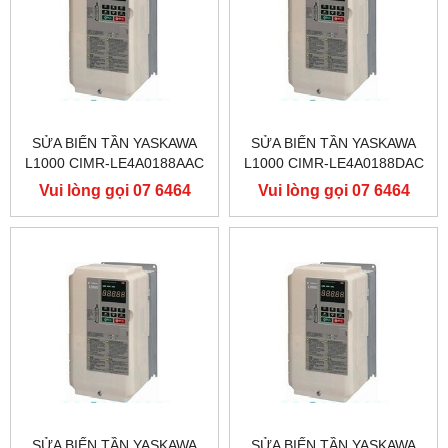
SỬA BIẾN TẦN YASKAWA
SỬA BIẾN TẦN YASKAWA
L1000 CIMR-LE4A0188AAC
L1000 CIMR-LE4A0188DAC
400V 90KW, BIẾN TẦN
400V 90KW, BIẾN TẦN
Vui lòng gọi 07 6464
Vui lòng gọi 07 6464
YASKAWA L1000
YASKAWA L1000
9556
9556
SỬA BIẾN TẦN YASKAWA
SỬA BIẾN TẦN YASKAWA