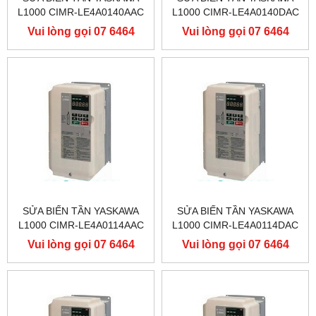
L1000 CIMR-LE4A0140AAC
L1000 CIMR-LE4A0140DAC
400V 75KW, BIẾN TẦN
400V 75KW, BIẾN TẦN
Vui lòng gọi 07 6464
Vui lòng gọi 07 6464
YASKAWA L1000
YASKAWA L1000
9556
9556
SỬA BIẾN TẦN YASKAWA
SỬA BIẾN TẦN YASKAWA
L1000 CIMR-LE4A0114AAC
L1000 CIMR-LE4A0114DAC
400V 55KW, BIẾN TẦN
400V 55KW, BIẾN TẦN
Vui lòng gọi 07 6464
Vui lòng gọi 07 6464
YASKAWA L1000
YASKAWA L1000
9556
9556