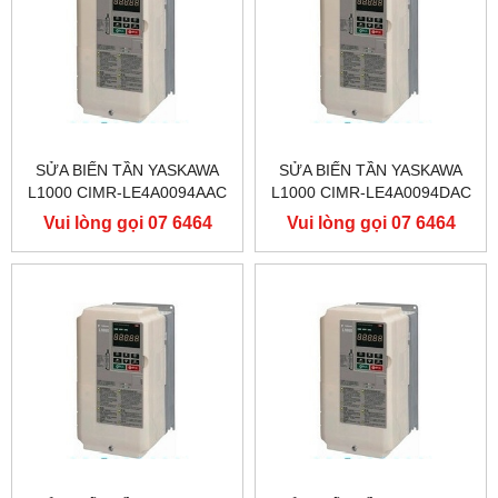
SỬA BIẾN TẦN YASKAWA
SỬA BIẾN TẦN YASKAWA
L1000 CIMR-LE4A0094AAC
L1000 CIMR-LE4A0094DAC
400V 45KW, BIẾN TẦN
400V 45KW, BIẾN TẦN
Vui lòng gọi 07 6464
Vui lòng gọi 07 6464
YASKAWA L1000
YASKAWA L1000
9556
9556