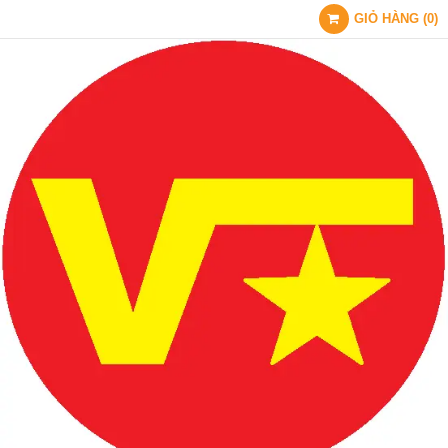
GIỎ HÀNG
(
0
)