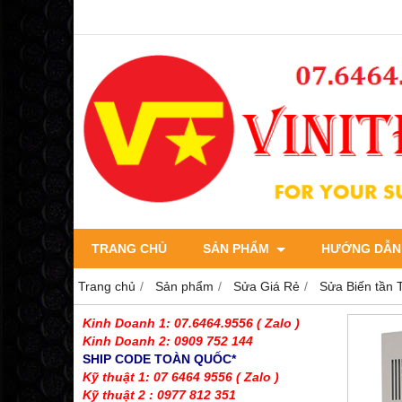
TRANG CHỦ
SẢN PHẨM
HƯỚNG DẪN
Trang chủ
Sản phẩm
Sửa Giá Rẻ
Sửa Biến tần
Kinh Doanh 1: 07.6464.9556
( Zalo )
Kinh Doanh 2: 0909 752 144
SHIP CODE TOÀN QUỐC*
Kỹ thuật 1: 07 6464 9556
( Zalo )
Kỹ thuật 2 : 0977 812 351