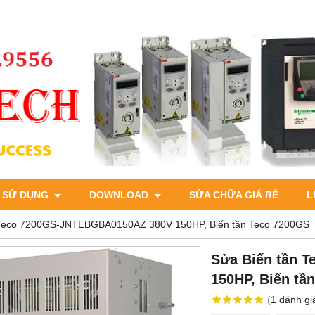
 SỬ DỤNG
DOWNLOAD
SỬA CHỮA GIÁ RẺ
L
 Teco 7200GS-JNTEBGBA0150AZ 380V 150HP, Biến tần Teco 7200GS
Sửa Biến tần 
150HP, Biến tầ
(
1
đánh gi