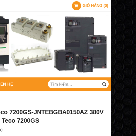
GIỎ HÀNG
(
0
)
IÊN HỆ
Teco 7200GS-JNTEBGBA0150AZ 380V
n Teco 7200GS
á
)