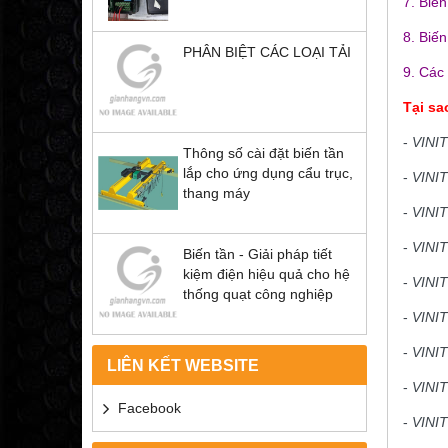
7. Biế
8. Biến
PHÂN BIỆT CÁC LOẠI TẢI
9. Các 
Tại s
-
VINI
Thông số cài đặt biến tần
lắp cho ứng dụng cẩu trục,
-
VINI
thang máy
-
VINI
-
VINI
Biến tần - Giải pháp tiết
kiệm điện hiệu quả cho hệ
-
VINI
thống quạt công nghiệp
-
VINI
-
VINI
LIÊN KẾT WEBSITE
-
VINI
Facebook
-
VINI