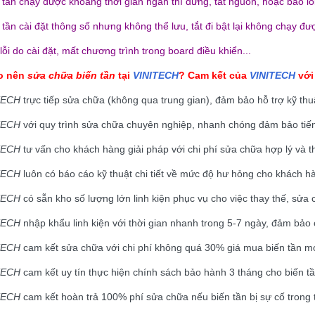
n tần chạy được khoảng thời gian ngắn thì dừng, tắt nguồn, hoặc báo l
 tần cài đặt thông số nhưng không thể lưu, tắt đi bật lại không chạy đư
lỗi do cài đặt, mất chương trình trong board điều khiển...
ao nên
sửa chữa biến tần
tại
VINITECH
? Cam kết của
VINITECH
với
TECH
trực tiếp sửa chữa (không qua trung gian), đảm bảo hỗ trợ kỹ thu
TECH
với quy trình sửa chữa chuyên nghiệp, nhanh chóng đảm bảo tiế
TECH
tư vấn cho khách hàng giải pháp với chi phí sửa chữa hợp lý và t
TECH
luôn có báo cáo kỹ thuật chi tiết về mức độ hư hỏng cho khách hà
TECH
có sẵn kho số lượng lớn linh kiện phục vụ cho việc thay thế, sử
TECH
nhập khẩu linh kiện với thời gian nhanh trong 5-7 ngày, đảm bảo
TECH
cam kết sửa chữa với chi phí không quá 30% giá mua biến tần mớ
TECH
cam kết uy tín thực hiện chính sách bảo hành 3 tháng cho biến t
TECH
cam kết hoàn trả 100% phí sửa chữa nếu biến tần bị sự cố trong 