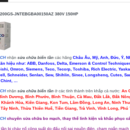
7200GS-JNTEBGBA00150AZ 380V 150HP
ECH
nhận
sửa chữa biến tần
các hãng
Châu Âu, Mỹ, Anh, Đức, Ý, Nh
hãn hiệu như:
ABB, Danfoss, Delta, Emerson & Control Techniques,
ishi, Omron, Siemens, Teco, Tecorp, Toshiba, Rich Electric, Yaska
ll, Schneider, Senlan, Sew, Shihlin, Sinee, Longshenq, Cutes, Sa
, Chint, …
ECH
nhận
sửa chữa biến tần
ở các tỉnh thành trên khắp cả nước:
An G
 Bình Dương, Bình Phước, Bình Thuận, Cà Mau
,
Đắk Lắk, Đắk Nông
, Khánh Hòa, Kiên Giang, Kon Tum
, Lâm Đồng, Long An, Ninh Thu
ÈN CAO ÁP LCD HMI MỚI
BÓNG ĐÈN CAO ÁP LCD HMI MỚI
 Tây Ninh, Thừa Thiên Huế, Tiền Giang, Trà Vinh, Vĩnh Long, Ph
LOẠI CÓ DÂY
LOẠI KHÔNG DÂY
ECH
chuyên sửa chữa bo mạch, thay thế linh kiện và khắc phục cá
110,000 đ
110,000 đ
n tần bị cháy nổ công suất do đấu nối sai nguồn điện, chạm ngắn mạch
MUA NGAY
MUA NGAY