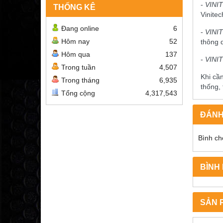
-
VINI
THỐNG KÊ
Vinitec
Đang online
6
-
VINI
Hôm nay
52
thông 
Hôm qua
137
-
VINI
Trong tuần
4,507
Khi cầ
Trong tháng
6,935
thống,
Tổng cộng
4,317,543
ĐÁNH
Bình ch
BÌNH
SẢN 