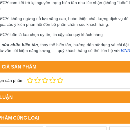
TECH
cam kết trả lại nguyên trạng biến tần như lúc nhận (không “luộc
h
TECH
không ngừng nỗ lực nâng cao, hoàn thiện chất lượng dịch vụ để
qua các ý kiến phản hồi đến bộ phận chăm sóc khách hàng.
TECH
luôn là lựa chọn uy tín, tin cậy của quý khách hàng.
n
sửa chữa biến tần
, thay thế biến tần, hướng dẫn sử dụng và cài đặt biê
 tư vấn tiết kiệm năng lượng, … quý khách hàng có thể liên hệ với
VIN
 GIÁ SẢN PHẨM
ọn sản phẩm:
 LUẬN
PHẨM CÙNG LOẠI