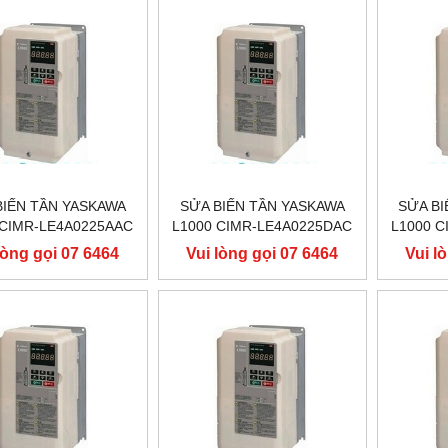
BIẾN TẦN YASKAWA
SỬA BIẾN TẦN YASKAWA
SỬA BI
 CIMR-LE4A0225AAC
L1000 CIMR-LE4A0225DAC
L1000 
 110KW, BIẾN TẦN
400V 110KW, BIẾN TẦN
400V 
lòng gọi 07 6464
Vui lòng gọi 07 6464
Vui l
ASKAWA L1000
YASKAWA L1000
YA
9556
9556