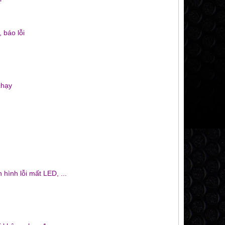
 báo lỗi
chạy
hình lỗi mất LED, ...