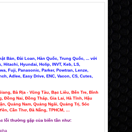
ật Bản, Đài Loan, Hàn Quốc, Trung Quốc, ... với
 Hitachi, Hyundai, Holip, INVT, Keb, LS,
wa, Fuji, Panasonic, Parker, Powtran, Lenze,
nch, Adlee, Easy Drive, ENC, Vacon, CS, Cutes,
iang, Bà Rịa - Vũng Tàu, Bạc Liêu,
Bến Tre, Bình
, Đồng Nai, Đồng Tháp, Gia Lai, Hà Tĩnh, Hậu
ận, Quảng Nam, Quảng Ngãi, Quảng Trị, Sóc
CT BIẾN DÒNG 300A 400A
CT BIẾN DÒNG SC 
ú Yên, Cần Thơ, Đà Nẵng, TPHCM, …
190,000 đ
100,000
c lỗi thường gặp của biến tần như:
MUA NGAY
MUA NG
 pha