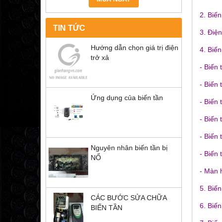
2. Biến
TIN TỨC
3. Điệ
Hướng dẫn chọn giá trị điện
4. Biến
trở xả
- Biến
- Biến
Ứng dụng của biến tần
- Biến 
- Biến
- Biến 
Nguyên nhân biến tần bị
- Biến
NỔ
- Màn 
5. Biến
CÁC BƯỚC SỬA CHỮA
6. Biến
BIẾN TẦN