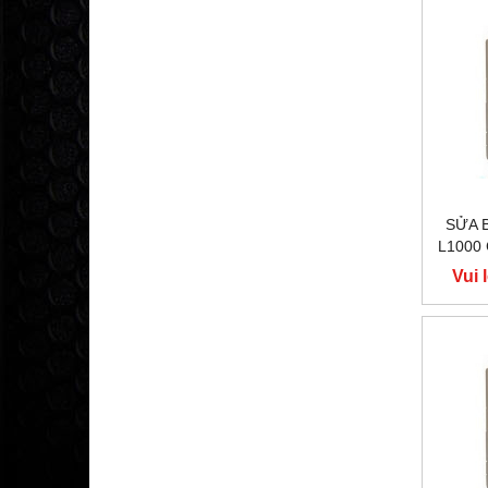
SỬA 
L1000
400V
Vui 
Y