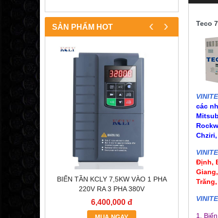
‹
›
Teco 
SẢN PHẨM HOT
VINIT
các n
Mitsub
Rockwe
Chziri
VINIT
Định,
Giang
OC200
BIẾN TẦN KCLY 7,5KW VÀO 1 PHA
BÓNG Đ
Trăng,
)
220V RA 3 PHA 380V
VINIT
6,400,000 đ
1. Biế
MUA NGAY