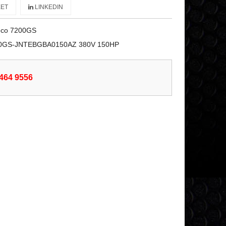
ET
LINKEDIN
eco 7200GS
200GS-JNTEBGBA0150AZ 380V 150HP
6464 9556