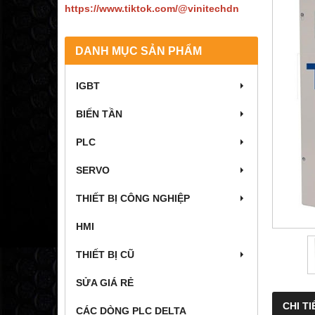
https://www.tiktok.com/@vinitechdn
DANH MỤC SẢN PHẨM
IGBT
BIẾN TẦN
PLC
SERVO
THIẾT BỊ CÔNG NGHIỆP
HMI
THIẾT BỊ CŨ
SỬA GIÁ RẺ
CHI TI
CÁC DÒNG PLC DELTA