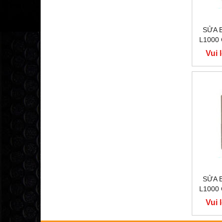
SỬA 
L1000
400
Vui 
Y
SỬA 
L1000
400
Vui 
Y