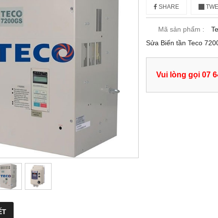
SHARE
TWE
Mã sản phẩm :
T
Sửa Biến tần Teco 7
Vui lòng gọi 07 
ẾT