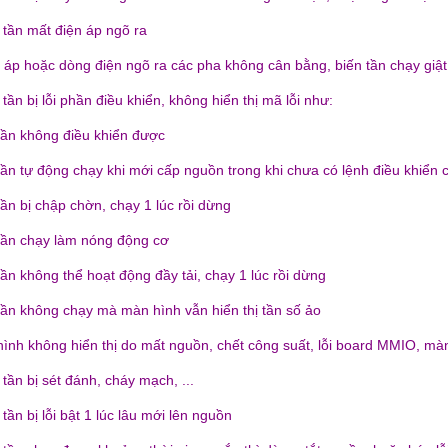
 tần mất điện áp ngõ ra
n áp hoặc dòng điện ngõ ra các pha không cân bằng, biến tần chạy giật,
 tần bị lỗi phần điều khiển, không hiển thị mã lỗi như:
 tần không điều khiển được
 tần tự động chạy khi mới cấp nguồn trong khi chưa có lệnh điều khiển 
tần bị chập chờn, chạy 1 lúc rồi dừng
 tần chạy làm nóng động cơ
tần không thể hoạt động đầy tải, chạy 1 lúc rồi dừng
 tần không chạy mà màn hình vẫn hiển thị tần số ảo
hình không hiển thị do mất nguồn, chết công suất, lỗi board MMIO, màn 
 tần bị sét đánh, cháy mạch, ...
 tần bị lỗi bật 1 lúc lâu mới lên nguồn