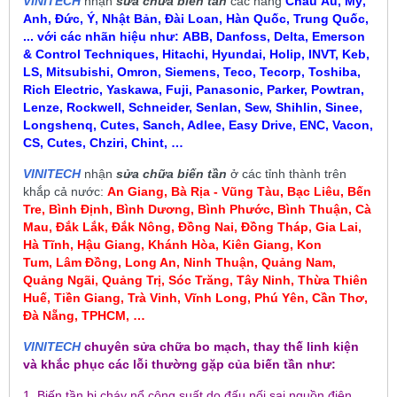
VINITECH
nhận
sửa chữa biến tần
các hãng
Châu Âu, Mỹ,
Anh, Đức, Ý, Nhật Bản, Đài Loan, Hàn Quốc, Trung Quốc,
... với các nhãn hiệu như:
ABB, Danfoss, Delta, Emerson
& Control Techniques, Hitachi, Hyundai, Holip, INVT, Keb,
LS, Mitsubishi, Omron, Siemens, Teco, Tecorp, Toshiba,
Rich Electric, Yaskawa, Fuji, Panasonic, Parker, Powtran,
Lenze, Rockwell, Schneider, Senlan, Sew, Shihlin, Sinee,
Longshenq, Cutes, Sanch, Adlee, Easy Drive, ENC, Vacon,
CS, Cutes, Chziri, Chint, …
VINITECH
nhận
sửa chữa biến tần
ở các tỉnh thành trên
khắp cả nước:
An Giang, Bà Rịa - Vũng Tàu, Bạc Liêu,
Bến
Tre, Bình Định, Bình Dương, Bình Phước, Bình Thuận, Cà
Mau
,
Đắk Lắk, Đắk Nông, Đồng Nai, Đồng Tháp, Gia Lai,
Hà Tĩnh, Hậu Giang, Khánh Hòa, Kiên Giang, Kon
Tum
, Lâm Đồng, Long An, Ninh Thuận, Quảng Nam,
Quảng Ngãi, Quảng Trị, Sóc Trăng, Tây Ninh, Thừa Thiên
Huế, Tiền Giang, Trà Vinh, Vĩnh Long, Phú Yên, Cần Thơ,
Đà Nẵng, TPHCM, …
VINITECH
chuyên sửa chữa bo mạch, thay thế linh kiện
và khắc phục các lỗi thường gặp của biến tần như:
1. Biến tần bị cháy nổ công suất do đấu nối sai nguồn điện,