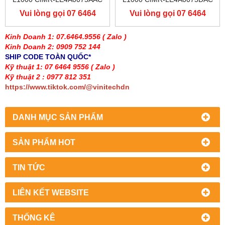
400V 37KW, BIẾN TẦN
400V 37KW, BIẾN TẦN
Vui lòng gọi 07 6464
Vui lòng gọi 07 6464
YASKAWA L1000
YASKAWA L1000
9556
9556
Kinh Doanh 1: 07.6464.9556
( Zalo )
Kinh Doanh 2: 0909 752 144
SHIP CODE TOÀN QUỐC*
Kỹ thuật 1: 07 6464 9556
( Zalo )
Kỹ thuật 2 : 0977 812 351
https://www.tiktok.com/@vinitechdn
DANH MỤC SẢN PHẨM
SẢN PHẨM HOT
TIN TỨC
LIÊN KẾT WEBSITE
THỐNG KÊ