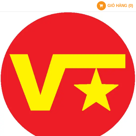
GIỎ HÀNG
(
0
)