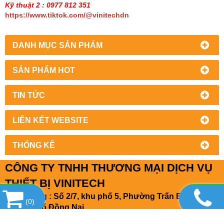
Kỹ thuật 2 : 0977 812 351
https://www.tiktok.com/@vinitechdn
DANH MỤC SẢN PHẨM
SẢN PHẨM HOT
TIN TỨC
LIÊN KẾT WEBSITE
THỐNG KÊ
CÔNG TY TNHH THƯƠNG MẠI DỊCH VỤ
THIẾT BỊ VINITECH
Văn phòng : Số 2/7, khu phố 5, Phường Trấn Biên,
(
0
)
Thành phố Đồng Nai
Cửa hàng : kp. Đồng Nai, Hoàng Minh Chánh, phường