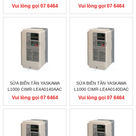
400V 90KW, BIẾN TẦN
400V 90KW, BIẾN TẦN
Vui lòng gọi 07 6464
Vui lòng gọi 07 6464
YASKAWA L1000
YASKAWA L1000
9556
9556
SỬA BIẾN TẦN YASKAWA
SỬA BIẾN TẦN YASKAWA
L1000 CIMR-LE4A0140AAC
L1000 CIMR-LE4A0140DAC
400V 75KW, BIẾN TẦN
400V 75KW, BIẾN TẦN
Vui lòng gọi 07 6464
Vui lòng gọi 07 6464
YASKAWA L1000
YASKAWA L1000
9556
9556