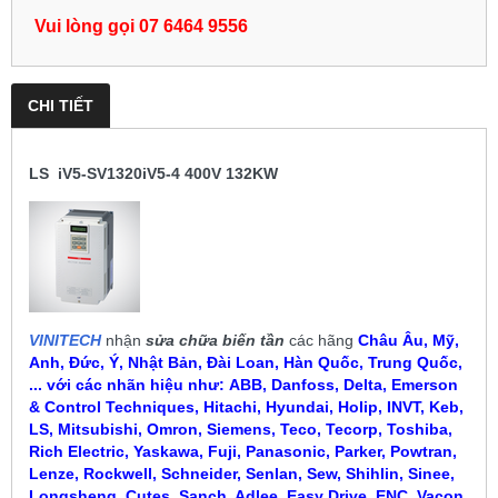
Vui lòng gọi 07 6464 9556
CHI TIẾT
LS iV5-SV1320iV5-4 400V 132KW
VINITECH
nhận
sửa chữa biến tần
các hãng
Châu Âu, Mỹ,
Anh, Đức, Ý, Nhật Bản, Đài Loan, Hàn Quốc, Trung Quốc,
... với các nhãn hiệu như:
ABB, Danfoss, Delta, Emerson
& Control Techniques, Hitachi, Hyundai, Holip, INVT, Keb,
LS, Mitsubishi, Omron, Siemens, Teco, Tecorp, Toshiba,
Rich Electric, Yaskawa, Fuji, Panasonic, Parker, Powtran,
Lenze, Rockwell, Schneider, Senlan, Sew, Shihlin, Sinee,
Longshenq, Cutes, Sanch, Adlee, Easy Drive, ENC, Vacon,