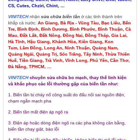
CS, Cutes, Chziri, Chint, …
VINITECH
nhận
sửa chữa biến tần
ở các tỉnh thành trên
khắp cả nước:
An Giang, Bà Rịa - Vũng Tàu, Bạc Liêu,
Bến
Tre, Bình Định, Bình Dương, Bình Phước, Bình Thuận, Cà
Mau
,
Đắk Lắk, Đắk Nông, Đồng Nai, Đồng Tháp, Gia Lai,
Hà Tĩnh, Hậu Giang, Khánh Hòa, Kiên Giang, Kon
Tum
, Lâm Đồng, Long An, Ninh Thuận, Quảng Nam,
Quảng Ngãi, Quảng Trị, Sóc Trăng, Tây Ninh, Thừa Thiên
Huế, Tiền Giang, Trà Vinh, Vĩnh Long, Phú Yên, Cần Thơ,
Đà Nẵng, TPHCM, …
VINITECH
chuyên sửa chữa bo mạch, thay thế linh kiện
và khắc phục các lỗi thường gặp của biến tần như:
1. Biến tần bị cháy nổ công suất do đấu nối sai nguồn điện,
chạm ngắn mạch pha
2. Biến tần mất điện áp ngõ ra
3. Điện áp hoặc dòng điện ngõ ra các pha không cân bằng,
biến tần chạy giật, báo lỗi