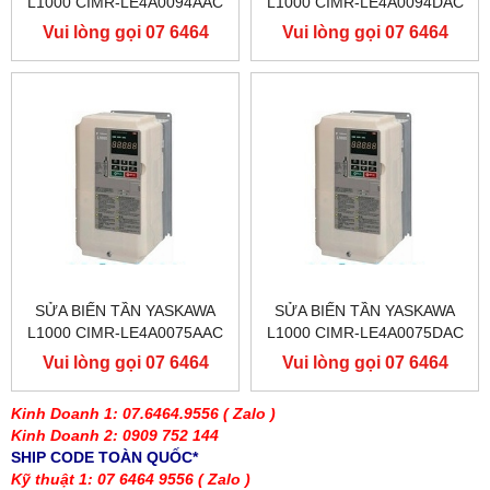
L1000 CIMR-LE4A0094AAC
L1000 CIMR-LE4A0094DAC
400V 45KW, BIẾN TẦN
400V 45KW, BIẾN TẦN
Vui lòng gọi 07 6464
Vui lòng gọi 07 6464
YASKAWA L1000
YASKAWA L1000
9556
9556
SỬA BIẾN TẦN YASKAWA
SỬA BIẾN TẦN YASKAWA
L1000 CIMR-LE4A0075AAC
L1000 CIMR-LE4A0075DAC
400V 37KW, BIẾN TẦN
400V 37KW, BIẾN TẦN
Vui lòng gọi 07 6464
Vui lòng gọi 07 6464
YASKAWA L1000
YASKAWA L1000
9556
9556
Kinh Doanh 1: 07.6464.9556
( Zalo )
Kinh Doanh 2: 0909 752 144
SHIP CODE TOÀN QUỐC*
Kỹ thuật 1: 07 6464 9556
( Zalo )