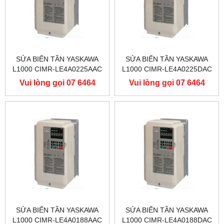
SỬA BIẾN TẦN YASKAWA
SỬA BIẾN TẦN YASKAWA
L1000 CIMR-LE4A0225AAC
L1000 CIMR-LE4A0225DAC
400V 110KW, BIẾN TẦN
400V 110KW, BIẾN TẦN
Vui lòng gọi 07 6464
Vui lòng gọi 07 6464
YASKAWA L1000
YASKAWA L1000
9556
9556
SỬA BIẾN TẦN YASKAWA
SỬA BIẾN TẦN YASKAWA
L1000 CIMR-LE4A0188AAC
L1000 CIMR-LE4A0188DAC