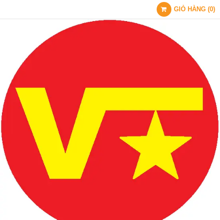
GIỎ HÀNG
(
0
)