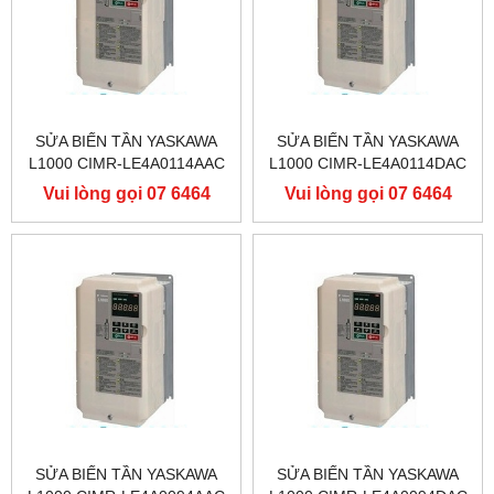
SỬA BIẾN TẦN YASKAWA
SỬA BIẾN TẦN YASKAWA
L1000 CIMR-LE4A0114AAC
L1000 CIMR-LE4A0114DAC
400V 55KW, BIẾN TẦN
400V 55KW, BIẾN TẦN
Vui lòng gọi 07 6464
Vui lòng gọi 07 6464
YASKAWA L1000
YASKAWA L1000
9556
9556
SỬA BIẾN TẦN YASKAWA
SỬA BIẾN TẦN YASKAWA