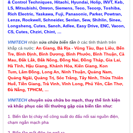
& Control Techniques, Hitachi, Hyundai, Holip, INVT, Keb,
LS, Mitsubishi, Omron, Siemens, Teco, Tecorp, Toshiba,
Rich Electric, Yaskawa, Fuji, Panasonic, Parker, Powtran,
Lenze, Rockwell, Schneider, Senlan, Sew, Shihlin, Sinee,
Longshenq, Cutes, Sanch, Adlee, Easy Drive, ENC, Vacon,
CS, Cutes, Chziri, Chint, …
VINITECH
nhận
sửa chữa biến tần
ở các tỉnh thành trên
khắp cả nước:
An Giang, Bà Rịa - Vũng Tàu, Bạc Liêu,
Bến
Tre, Bình Định, Bình Dương, Bình Phước, Bình Thuận, Cà
Mau
,
Đắk Lắk, Đắk Nông, Đồng Nai, Đồng Tháp, Gia Lai,
Hà Tĩnh, Hậu Giang, Khánh Hòa, Kiên Giang, Kon
Tum
, Lâm Đồng, Long An, Ninh Thuận, Quảng Nam,
Quảng Ngãi, Quảng Trị, Sóc Trăng, Tây Ninh, Thừa Thiên
Huế, Tiền Giang, Trà Vinh, Vĩnh Long, Phú Yên, Cần Thơ,
Đà Nẵng, TPHCM, …
VINITECH
chuyên sửa chữa bo mạch, thay thế linh kiện
và khắc phục các lỗi thường gặp của biến tần như:
1. Biến tần bị cháy nổ công suất do đấu nối sai nguồn điện,
chạm ngắn mạch pha
2. Biến tần mất điện áp ngõ ra