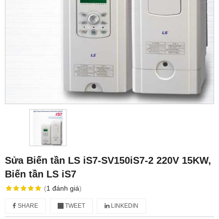
Sửa Biến tần LS iS7-SV150iS7-2 220V 15KW,
Biến tần LS iS7
(
1
đánh giá
)
SHARE
TWEET
LINKEDIN