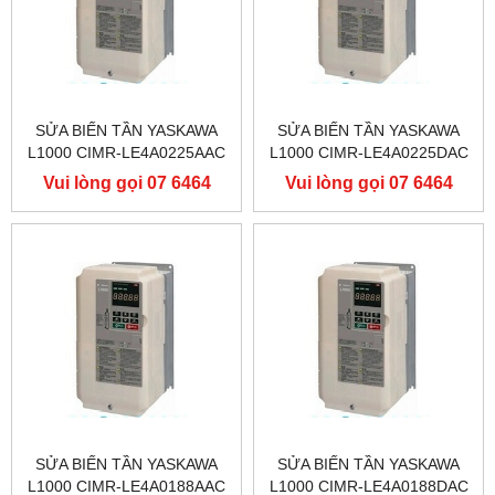
SỬA BIẾN TẦN YASKAWA
SỬA BIẾN TẦN YASKAWA
L1000 CIMR-LE4A0225AAC
L1000 CIMR-LE4A0225DAC
400V 110KW, BIẾN TẦN
400V 110KW, BIẾN TẦN
Vui lòng gọi 07 6464
Vui lòng gọi 07 6464
YASKAWA L1000
YASKAWA L1000
9556
9556
SỬA BIẾN TẦN YASKAWA
SỬA BIẾN TẦN YASKAWA
L1000 CIMR-LE4A0188AAC
L1000 CIMR-LE4A0188DAC