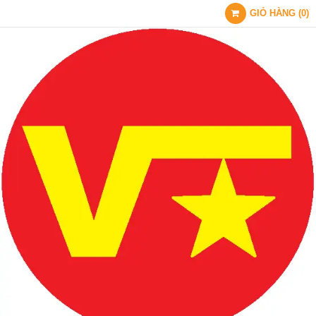
GIỎ HÀNG
(
0
)