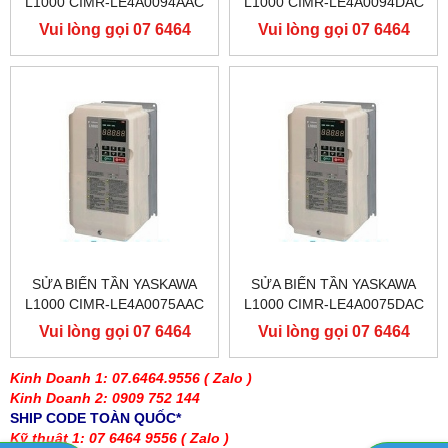
L1000 CIMR-LE4A0094AAC
L1000 CIMR-LE4A0094DAC
400V 45KW, BIẾN TẦN
400V 45KW, BIẾN TẦN
Vui lòng gọi 07 6464
Vui lòng gọi 07 6464
YASKAWA L1000
YASKAWA L1000
9556
9556
SỬA BIẾN TẦN YASKAWA
SỬA BIẾN TẦN YASKAWA
L1000 CIMR-LE4A0075AAC
L1000 CIMR-LE4A0075DAC
400V 37KW, BIẾN TẦN
400V 37KW, BIẾN TẦN
Vui lòng gọi 07 6464
Vui lòng gọi 07 6464
YASKAWA L1000
YASKAWA L1000
9556
9556
Kinh Doanh 1: 07.6464.9556
( Zalo )
Kinh Doanh 2: 0909 752 144
SHIP CODE TOÀN QUỐC*
Kỹ thuật 1: 07 6464 9556
( Zalo )