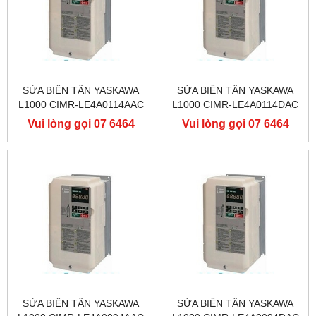
SỬA BIẾN TẦN YASKAWA
SỬA BIẾN TẦN YASKAWA
L1000 CIMR-LE4A0114AAC
L1000 CIMR-LE4A0114DAC
400V 55KW, BIẾN TẦN
400V 55KW, BIẾN TẦN
Vui lòng gọi 07 6464
Vui lòng gọi 07 6464
YASKAWA L1000
YASKAWA L1000
9556
9556
SỬA BIẾN TẦN YASKAWA
SỬA BIẾN TẦN YASKAWA