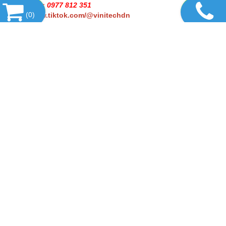
Kỹ thuật 2 : 0977 812 351
(
0
)
https://www.tiktok.com/@vinitechdn
DANH MỤC SẢN PHẨM
SẢN PHẨM HOT
TIN TỨC
LIÊN KẾT WEBSITE
THỐNG KÊ
CÔNG TY TNHH THƯƠNG MẠI DỊCH VỤ
THIẾT BỊ VINITECH
Văn phòng : Số 2/7, khu phố 5, Phường Trấn Biên,
Thành phố Đồng Nai
Cửa hàng : kp. Đồng Nai, Hoàng Minh Chánh, phường