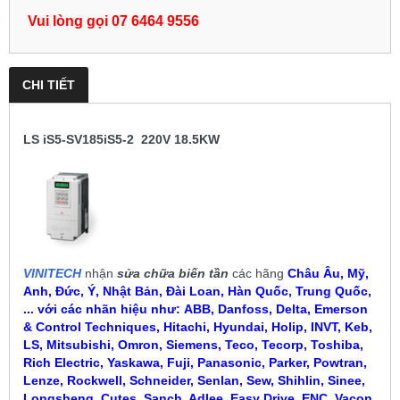
Vui lòng gọi 07 6464 9556
CHI TIẾT
LS iS5-SV185iS5-2 220V 18.5KW
VINITECH
nhận
sửa chữa biến tần
các hãng
Châu Âu, Mỹ,
Anh, Đức, Ý, Nhật Bản, Đài Loan, Hàn Quốc, Trung Quốc,
... với các nhãn hiệu như:
ABB, Danfoss, Delta, Emerson
& Control Techniques, Hitachi, Hyundai, Holip, INVT, Keb,
LS, Mitsubishi, Omron, Siemens, Teco, Tecorp, Toshiba,
Rich Electric, Yaskawa, Fuji, Panasonic, Parker, Powtran,
Lenze, Rockwell, Schneider, Senlan, Sew, Shihlin, Sinee,
Longshenq, Cutes, Sanch, Adlee, Easy Drive, ENC, Vacon,