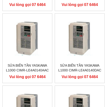
400V 90KW, BIẾN TẦN
400V 90KW, BIẾN TẦN
Vui lòng gọi 07 6464
Vui lòng gọi 07 6464
YASKAWA L1000
YASKAWA L1000
9556
9556
SỬA BIẾN TẦN YASKAWA
SỬA BIẾN TẦN YASKAWA
L1000 CIMR-LE4A0140AAC
L1000 CIMR-LE4A0140DAC
400V 75KW, BIẾN TẦN
400V 75KW, BIẾN TẦN
Vui lòng gọi 07 6464
Vui lòng gọi 07 6464
YASKAWA L1000
YASKAWA L1000
9556
9556