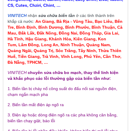
CS, Cutes, Chziri, Chint, …
VINITECH
nhận
sửa chữa biến tần
ở các tỉnh thành trên
khắp cả nước:
An Giang, Bà Rịa - Vũng Tàu, Bạc Liêu,
Bến
Tre, Bình Định, Bình Dương, Bình Phước, Bình Thuận, Cà
Mau
,
Đắk Lắk, Đắk Nông, Đồng Nai, Đồng Tháp, Gia Lai,
Hà Tĩnh, Hậu Giang, Khánh Hòa, Kiên Giang, Kon
Tum
, Lâm Đồng, Long An, Ninh Thuận, Quảng Nam,
Quảng Ngãi, Quảng Trị, Sóc Trăng, Tây Ninh, Thừa Thiên
Huế, Tiền Giang, Trà Vinh, Vĩnh Long, Phú Yên, Cần Thơ,
Đà Nẵng, TPHCM, …
VINITECH
chuyên sửa chữa bo mạch, thay thế linh kiện
và khắc phục các lỗi thường gặp của biến tần như:
1. Biến tần bị cháy nổ công suất do đấu nối sai nguồn điện,
chạm ngắn mạch pha
2. Biến tần mất điện áp ngõ ra
3. Điện áp hoặc dòng điện ngõ ra các pha không cân bằng,
biến tần chạy giật, báo lỗi