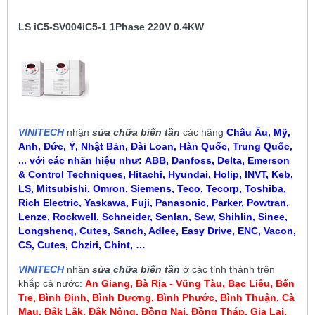
LS iC5-SV004iC5-1 1Phase 220V 0.4KW
VINITECH
nhận
sửa chữa biến tần
các hãng
Châu Âu, Mỹ,
Anh, Đức, Ý, Nhật Bản, Đài Loan, Hàn Quốc, Trung Quốc,
... với các nhãn hiệu như:
ABB, Danfoss, Delta, Emerson
& Control Techniques, Hitachi, Hyundai, Holip, INVT, Keb,
LS, Mitsubishi, Omron, Siemens, Teco, Tecorp, Toshiba,
Rich Electric, Yaskawa, Fuji, Panasonic, Parker, Powtran,
Lenze, Rockwell, Schneider, Senlan, Sew, Shihlin, Sinee,
Longshenq, Cutes, Sanch, Adlee, Easy Drive, ENC, Vacon,
CS, Cutes, Chziri, Chint, …
VINITECH
nhận
sửa chữa biến tần
ở các tỉnh thành trên
khắp cả nước:
An Giang, Bà Rịa - Vũng Tàu, Bạc Liêu,
Bến
Tre, Bình Định, Bình Dương, Bình Phước, Bình Thuận, Cà
Mau
,
Đắk Lắk, Đắk Nông, Đồng Nai, Đồng Tháp, Gia Lai,