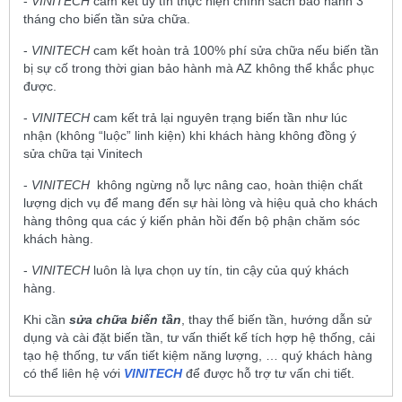
-
VINITECH
cam kết uy tín thực hiện chính sách bảo hành 3
tháng cho biến tần sửa chữa.
-
VINITECH
cam kết hoàn trả 100% phí sửa chữa nếu biến tần
bị sự cố trong thời gian bảo hành mà AZ không thể khắc phục
được.
-
VINITECH
cam kết trả lại nguyên trạng biến tần như lúc
nhận (không “luộc” linh kiện) khi khách hàng không đồng ý
sửa chữa tại Vinitech
-
VINITECH
không ngừng nỗ lực nâng cao, hoàn thiện chất
lượng dịch vụ để mang đến sự hài lòng và hiệu quả cho khách
hàng thông qua các ý kiến phản hồi đến bộ phận chăm sóc
khách hàng.
-
VINITECH
luôn là lựa chọn uy tín, tin cậy của quý khách
hàng.
Khi cần
sửa chữa biến tần
, thay thế biến tần, hướng dẫn sử
dụng và cài đặt biến tần, tư vấn thiết kế tích hợp hệ thống, cải
tạo hệ thống, tư vấn tiết kiệm năng lượng, … quý khách hàng
có thể liên hệ với
VINITECH
để được hỗ trợ tư vấn chi tiết.