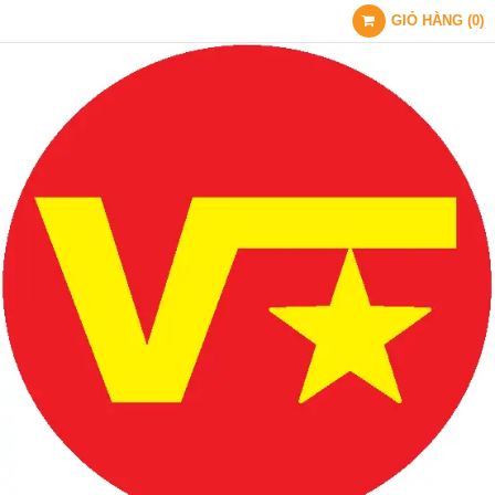
GIỎ HÀNG
(
0
)