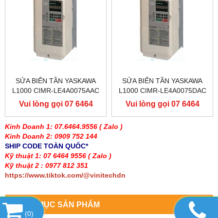
SỬA BIẾN TẦN YASKAWA
SỬA BIẾN TẦN YASKAWA
L1000 CIMR-LE4A0075AAC
L1000 CIMR-LE4A0075DAC
400V 37KW, BIẾN TẦN
400V 37KW, BIẾN TẦN
Vui lòng gọi 07 6464
Vui lòng gọi 07 6464
YASKAWA L1000
YASKAWA L1000
9556
9556
Kinh Doanh 1: 07.6464.9556
( Zalo )
Kinh Doanh 2: 0909 752 144
SHIP CODE TOÀN QUỐC*
Kỹ thuật 1: 07 6464 9556
( Zalo )
Kỹ thuật 2 : 0977 812 351
https://www.tiktok.com/@vinitechdn
DANH MỤC SẢN PHẨM
(
0
)