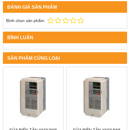
ĐÁNH GIÁ SẢN PHẨM
Bình chọn sản phẩm:
BÌNH LUẬN
SẢN PHẨM CÙNG LOẠI
SỬA BIẾN TẦN YASKAWA
SỬA BIẾN TẦN YASKAWA