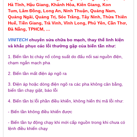
Hà Tĩnh, Hậu Giang, Khánh Hòa, Kiên Giang, Kon
Tum
, Lâm Đồng, Long An, Ninh Thuận, Quảng Nam,
Quảng Ngãi, Quảng Trị, Sóc Trăng, Tây Ninh, Thừa Thiên
Huế, Tiền Giang, Trà Vinh, Vĩnh Long, Phú Yên, Cần Thơ,
Đà Nẵng, TPHCM, …
VINITECH
chuyên sửa chữa bo mạch, thay thế linh kiện
và khắc phục các lỗi thường gặp của biến tần như:
1. Biến tần bị cháy nổ công suất do đấu nối sai nguồn điện,
chạm ngắn mạch pha
2. Biến tần mất điện áp ngõ ra
3. Điện áp hoặc dòng điện ngõ ra các pha không cân bằng,
biến tần chạy giật, báo lỗi
4. Biến tần bị lỗi phần điều khiển, không hiển thị mã lỗi như:
- Biến tần không điều khiển được
- Biến tần tự động chạy khi mới cấp nguồn trong khi chưa có
lệnh điều khiển chạy