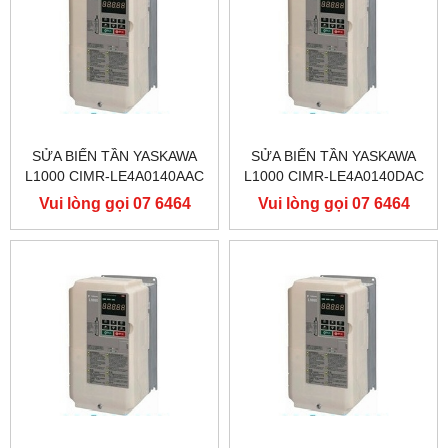
SỬA BIẾN TẦN YASKAWA
SỬA BIẾN TẦN YASKAWA
L1000 CIMR-LE4A0140AAC
L1000 CIMR-LE4A0140DAC
400V 75KW, BIẾN TẦN
400V 75KW, BIẾN TẦN
Vui lòng gọi 07 6464
Vui lòng gọi 07 6464
YASKAWA L1000
YASKAWA L1000
9556
9556