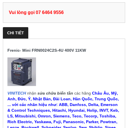
Vui lòng gọi 07 6464 9556
CHI TIẾT
Frenic- Mini FRN0024C2S-4U 400V 11KW
VINITECH
nhận
sửa chữa biến tần
các hãng
Châu Âu, Mỹ,
Anh, Đức, Ý, Nhật Bản, Đài Loan, Hàn Quốc, Trung Quốc,
... với các nhãn hiệu như:
ABB, Danfoss, Delta, Emerson
& Control Techniques, Hitachi, Hyundai, Holip, INVT, Keb,
LS, Mitsubishi, Omron, Siemens, Teco, Tecorp, Toshiba,
Rich Electric, Yaskawa, Fuji, Panasonic, Parker, Powtran,
Lenze, Rockwell, Schneider, Senlan, Sew, Shihlin, Sinee,