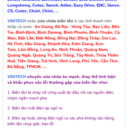
Longshenq, Cutes, Sanch, Adlee, Easy Drive, ENC, Vacon,
CS, Cutes, Chziri, Chint, …
VINITECH
nhận
sửa chữa biến tần
ở các tỉnh thành trên
khắp cả nước:
An Giang, Bà Rịa - Vũng Tàu, Bạc Liêu,
Bến
Tre, Bình Định, Bình Dương, Bình Phước, Bình Thuận, Cà
Mau
,
Đắk Lắk, Đắk Nông, Đồng Nai, Đồng Tháp, Gia Lai,
Hà Tĩnh, Hậu Giang, Khánh Hòa, Kiên Giang, Kon
Tum
, Lâm Đồng, Long An, Ninh Thuận, Quảng Nam,
Quảng Ngãi, Quảng Trị, Sóc Trăng, Tây Ninh, Thừa Thiên
Huế, Tiền Giang, Trà Vinh, Vĩnh Long, Phú Yên, Cần Thơ,
Đà Nẵng, TPHCM, …
VINITECH
chuyên sửa chữa bo mạch, thay thế linh kiện
và khắc phục các lỗi thường gặp của biến tần như:
1. Biến tần bị cháy nổ công suất do đấu nối sai nguồn điện,
chạm ngắn mạch pha
2. Biến tần mất điện áp ngõ ra
3. Điện áp hoặc dòng điện ngõ ra các pha không cân bằng,
biến tần chạy giật, báo lỗi