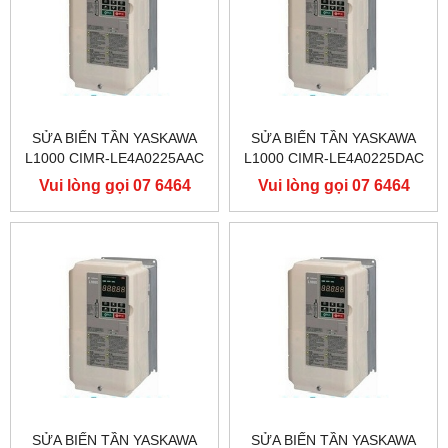
SỬA BIẾN TẦN YASKAWA
SỬA BIẾN TẦN YASKAWA
L1000 CIMR-LE4A0225AAC
L1000 CIMR-LE4A0225DAC
400V 110KW, BIẾN TẦN
400V 110KW, BIẾN TẦN
Vui lòng gọi 07 6464
Vui lòng gọi 07 6464
YASKAWA L1000
YASKAWA L1000
9556
9556
SỬA BIẾN TẦN YASKAWA
SỬA BIẾN TẦN YASKAWA