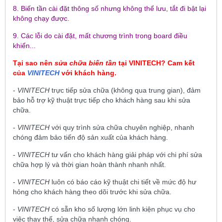
8. Biến tần cài đặt thông số nhưng không thể lưu, tắt đi bật lại
không chạy được.
9. Các lỗi do cài đặt, mất chương trình trong board điều
khiển...
Tại sao nên
sửa chữa biến tần
tại
VINITECH
? Cam kết
của
VINITECH
với khách hàng.
-
VINITECH
trực tiếp sửa chữa (không qua trung gian), đảm
bảo hỗ trợ kỹ thuật trực tiếp cho khách hàng sau khi sửa
chữa.
-
VINITECH
với quy trình sửa chữa chuyên nghiệp, nhanh
chóng đảm bảo tiến độ sản xuất của khách hàng.
-
VINITECH
tư vấn cho khách hàng giải pháp với chi phí sửa
chữa hợp lý và thời gian hoàn thành nhanh nhất.
-
VINITECH
luôn có báo cáo kỹ thuật chi tiết về mức độ hư
hỏng cho khách hàng theo dõi trước khi sửa chữa.
-
VINITECH
có sẵn kho số lượng lớn linh kiện phục vụ cho
việc thay thế, sửa chữa nhanh chóng.