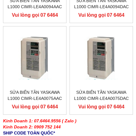
SỬA BIẾN TẦN YASKAWA
SỬA BIẾN TẦN YASKAWA
L1000 CIMR-LE4A0094AAC
L1000 CIMR-LE4A0094DAC
400V 45KW, BIẾN TẦN
400V 45KW, BIẾN TẦN
Vui lòng gọi 07 6464
Vui lòng gọi 07 6464
YASKAWA L1000
YASKAWA L1000
9556
9556
SỬA BIẾN TẦN YASKAWA
SỬA BIẾN TẦN YASKAWA
L1000 CIMR-LE4A0075AAC
L1000 CIMR-LE4A0075DAC
400V 37KW, BIẾN TẦN
400V 37KW, BIẾN TẦN
Vui lòng gọi 07 6464
Vui lòng gọi 07 6464
YASKAWA L1000
YASKAWA L1000
9556
9556
Kinh Doanh 1: 07.6464.9556
( Zalo )
Kinh Doanh 2: 0909 752 144
SHIP CODE TOÀN QUỐC*