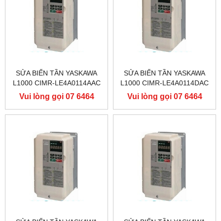
SỬA BIẾN TẦN YASKAWA
SỬA BIẾN TẦN YASKAWA
L1000 CIMR-LE4A0114AAC
L1000 CIMR-LE4A0114DAC
400V 55KW, BIẾN TẦN
400V 55KW, BIẾN TẦN
Vui lòng gọi 07 6464
Vui lòng gọi 07 6464
YASKAWA L1000
YASKAWA L1000
9556
9556