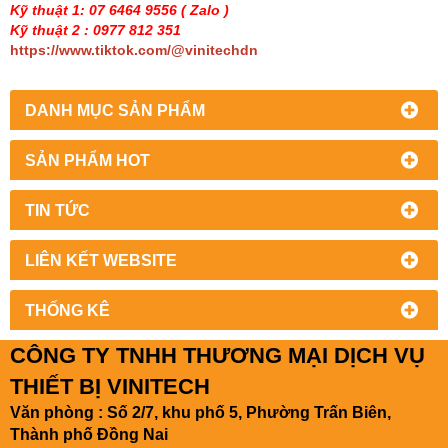
Kỹ thuật 1: 07 6464 9556
( Zalo )
Kỹ thuật 2 : 0977 812 351
https://www.tiktok.com/@vinitechdn
DANH MỤC SẢN PHẨM
SẢN PHẨM HOT
TIN TỨC
LIÊN KẾT WEBSITE
THỐNG KÊ
CÔNG TY TNHH THƯƠNG MẠI DỊCH VỤ
THIẾT BỊ VINITECH
Văn phòng : Số 2/7, khu phố 5, Phường Trấn Biên,
Thành phố Đồng Nai