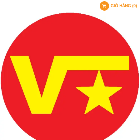
GIỎ HÀNG
(
0
)