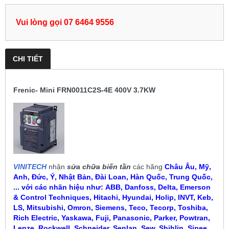
Vui lòng gọi 07 6464 9556
CHI TIẾT
Frenic- Mini FRN0011C2S-4E 400V 3.7KW
VINITECH
nhận
sửa chữa biến tần
các hãng
Châu Âu, Mỹ,
Anh, Đức, Ý, Nhật Bản, Đài Loan, Hàn Quốc, Trung Quốc,
... với các nhãn hiệu như:
ABB, Danfoss, Delta, Emerson
& Control Techniques, Hitachi, Hyundai, Holip, INVT, Keb,
LS, Mitsubishi, Omron, Siemens, Teco, Tecorp, Toshiba,
Rich Electric, Yaskawa, Fuji, Panasonic, Parker, Powtran,
Lenze, Rockwell, Schneider, Senlan, Sew, Shihlin, Sinee,