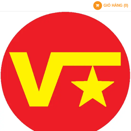
GIỎ HÀNG
(
0
)