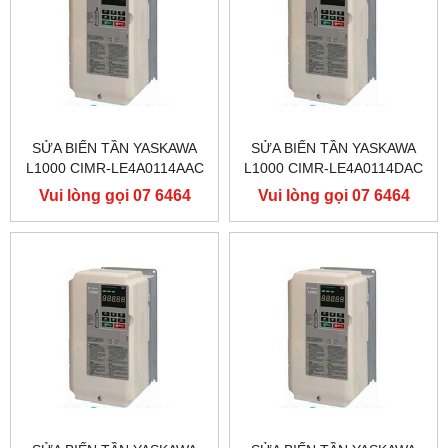
SỬA BIẾN TẦN YASKAWA
SỬA BIẾN TẦN YASKAWA
L1000 CIMR-LE4A0114AAC
L1000 CIMR-LE4A0114DAC
400V 55KW, BIẾN TẦN
400V 55KW, BIẾN TẦN
Vui lòng gọi 07 6464
Vui lòng gọi 07 6464
YASKAWA L1000
YASKAWA L1000
9556
9556