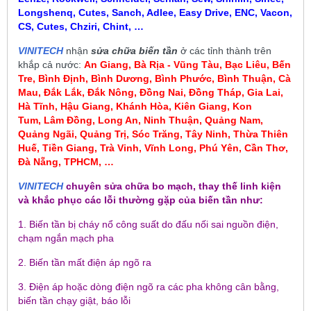
Longshenq, Cutes, Sanch, Adlee, Easy Drive, ENC, Vacon,
CS, Cutes, Chziri, Chint, …
VINITECH
nhận
sửa chữa biến tần
ở các tỉnh thành trên
khắp cả nước:
An Giang, Bà Rịa - Vũng Tàu, Bạc Liêu,
Bến
Tre, Bình Định, Bình Dương, Bình Phước, Bình Thuận, Cà
Mau
,
Đắk Lắk, Đắk Nông, Đồng Nai, Đồng Tháp, Gia Lai,
Hà Tĩnh, Hậu Giang, Khánh Hòa, Kiên Giang, Kon
Tum
, Lâm Đồng, Long An, Ninh Thuận, Quảng Nam,
Quảng Ngãi, Quảng Trị, Sóc Trăng, Tây Ninh, Thừa Thiên
Huế, Tiền Giang, Trà Vinh, Vĩnh Long, Phú Yên, Cần Thơ,
Đà Nẵng, TPHCM, …
VINITECH
chuyên sửa chữa bo mạch, thay thế linh kiện
và khắc phục các lỗi thường gặp của biến tần như:
1. Biến tần bị cháy nổ công suất do đấu nối sai nguồn điện,
chạm ngắn mạch pha
2. Biến tần mất điện áp ngõ ra
3. Điện áp hoặc dòng điện ngõ ra các pha không cân bằng,
biến tần chạy giật, báo lỗi