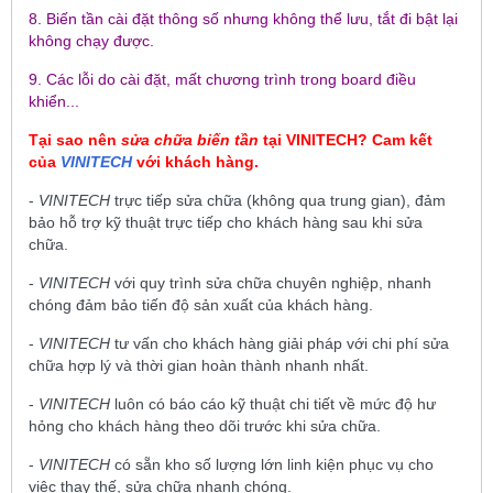
8. Biến tần cài đặt thông số nhưng không thể lưu, tắt đi bật lại
không chạy được.
9. Các lỗi do cài đặt, mất chương trình trong board điều
khiển...
Tại sao nên
sửa chữa biến tần
tại
VINITECH
? Cam kết
của
VINITECH
với khách hàng.
-
VINITECH
trực tiếp sửa chữa (không qua trung gian), đảm
bảo hỗ trợ kỹ thuật trực tiếp cho khách hàng sau khi sửa
chữa.
-
VINITECH
với quy trình sửa chữa chuyên nghiệp, nhanh
chóng đảm bảo tiến độ sản xuất của khách hàng.
-
VINITECH
tư vấn cho khách hàng giải pháp với chi phí sửa
chữa hợp lý và thời gian hoàn thành nhanh nhất.
-
VINITECH
luôn có báo cáo kỹ thuật chi tiết về mức độ hư
hỏng cho khách hàng theo dõi trước khi sửa chữa.
-
VINITECH
có sẵn kho số lượng lớn linh kiện phục vụ cho
việc thay thế, sửa chữa nhanh chóng.