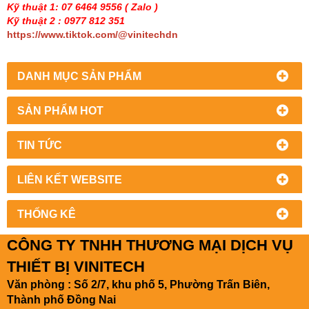
Kỹ thuật 1: 07 6464 9556
( Zalo )
Kỹ thuật 2 : 0977 812 351
https://www.tiktok.com/@vinitechdn
DANH MỤC SẢN PHẨM
SẢN PHẨM HOT
TIN TỨC
LIÊN KẾT WEBSITE
THỐNG KÊ
CÔNG TY TNHH THƯƠNG MẠI DỊCH VỤ
THIẾT BỊ VINITECH
Văn phòng : Số 2/7, khu phố 5, Phường Trấn Biên,
Thành phố Đồng Nai