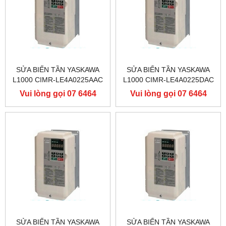
SỬA BIẾN TẦN YASKAWA
SỬA BIẾN TẦN YASKAWA
L1000 CIMR-LE4A0225AAC
L1000 CIMR-LE4A0225DAC
400V 110KW, BIẾN TẦN
400V 110KW, BIẾN TẦN
Vui lòng gọi 07 6464
Vui lòng gọi 07 6464
YASKAWA L1000
YASKAWA L1000
9556
9556
SỬA BIẾN TẦN YASKAWA
SỬA BIẾN TẦN YASKAWA