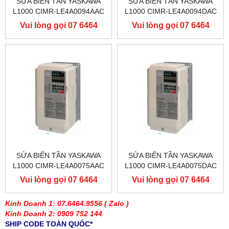
SỬA BIẾN TẦN YASKAWA
SỬA BIẾN TẦN YASKAWA
L1000 CIMR-LE4A0094AAC
L1000 CIMR-LE4A0094DAC
400V 45KW, BIẾN TẦN
400V 45KW, BIẾN TẦN
Vui lòng gọi 07 6464
Vui lòng gọi 07 6464
YASKAWA L1000
YASKAWA L1000
9556
9556
SỬA BIẾN TẦN YASKAWA
SỬA BIẾN TẦN YASKAWA
L1000 CIMR-LE4A0075AAC
L1000 CIMR-LE4A0075DAC
400V 37KW, BIẾN TẦN
400V 37KW, BIẾN TẦN
Vui lòng gọi 07 6464
Vui lòng gọi 07 6464
YASKAWA L1000
YASKAWA L1000
9556
9556
Kinh Doanh 1: 07.6464.9556
( Zalo )
Kinh Doanh 2: 0909 752 144
SHIP CODE TOÀN QUỐC*