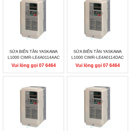
SỬA BIẾN TẦN YASKAWA
SỬA BIẾN TẦN YASKAWA
L1000 CIMR-LE4A0114AAC
L1000 CIMR-LE4A0114DAC
400V 55KW, BIẾN TẦN
400V 55KW, BIẾN TẦN
Vui lòng gọi 07 6464
Vui lòng gọi 07 6464
YASKAWA L1000
YASKAWA L1000
9556
9556