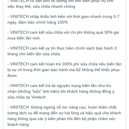
-
VINITECH
có sẵn kho số lượng lớn linh kiện phục vụ cho
việc thay thế, sửa chữa nhanh chóng.
-
VINITECH
nhập khẩu linh kiện với thời gian nhanh trong 5-7
ngày, đảm bảo chính hãng 100%.
-
VINITECH
cam kết sửa chữa với chi phí không quá 30% giá
mua biến tần mới.
-
VINITECH
cam kết uy tín thực hiện chính sách bảo hành 3
tháng cho biến tần sửa chữa.
-
VINITECH
cam kết hoàn trả 100% phí sửa chữa nếu biến tần
bị sự cố trong thời gian bảo hành mà AZ không thể khắc phục
được.
-
VINITECH
cam kết trả lại nguyên trạng biến tần như lúc
nhận (không “luộc” linh kiện) khi khách hàng không đồng ý
sửa chữa tại Vinitech
-
VINITECH
không ngừng nỗ lực nâng cao, hoàn thiện chất
lượng dịch vụ để mang đến sự hài lòng và hiệu quả cho khách
hàng thông qua các ý kiến phản hồi đến bộ phận chăm sóc
khách hàng.