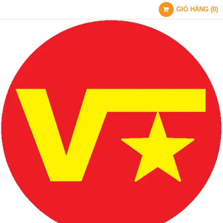
GIỎ HÀNG
(
0
)