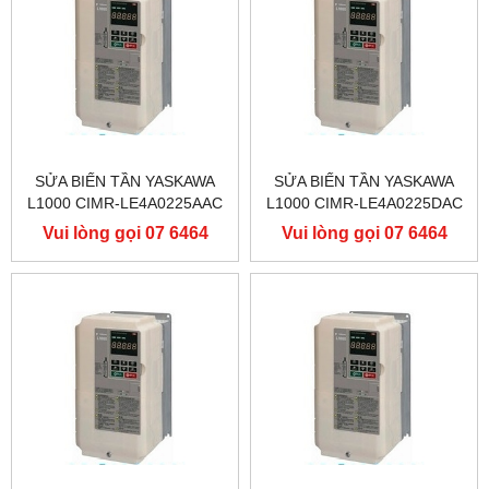
SỬA BIẾN TẦN YASKAWA
SỬA BIẾN TẦN YASKAWA
L1000 CIMR-LE4A0225AAC
L1000 CIMR-LE4A0225DAC
400V 110KW, BIẾN TẦN
400V 110KW, BIẾN TẦN
Vui lòng gọi 07 6464
Vui lòng gọi 07 6464
YASKAWA L1000
YASKAWA L1000
9556
9556