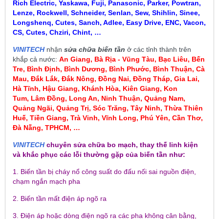
Rich Electric, Yaskawa, Fuji, Panasonic, Parker, Powtran,
Lenze, Rockwell, Schneider, Senlan, Sew, Shihlin, Sinee,
Longshenq, Cutes, Sanch, Adlee, Easy Drive, ENC, Vacon,
CS, Cutes, Chziri, Chint, …
VINITECH
nhận
sửa chữa biến tần
ở các tỉnh thành trên
khắp cả nước:
An Giang, Bà Rịa - Vũng Tàu, Bạc Liêu,
Bến
Tre, Bình Định, Bình Dương, Bình Phước, Bình Thuận, Cà
Mau
,
Đắk Lắk, Đắk Nông, Đồng Nai, Đồng Tháp, Gia Lai,
Hà Tĩnh, Hậu Giang, Khánh Hòa, Kiên Giang, Kon
Tum
, Lâm Đồng, Long An, Ninh Thuận, Quảng Nam,
Quảng Ngãi, Quảng Trị, Sóc Trăng, Tây Ninh, Thừa Thiên
Huế, Tiền Giang, Trà Vinh, Vĩnh Long, Phú Yên, Cần Thơ,
Đà Nẵng, TPHCM, …
VINITECH
chuyên sửa chữa bo mạch, thay thế linh kiện
và khắc phục các lỗi thường gặp của biến tần như:
1. Biến tần bị cháy nổ công suất do đấu nối sai nguồn điện,
chạm ngắn mạch pha
2. Biến tần mất điện áp ngõ ra
3. Điện áp hoặc dòng điện ngõ ra các pha không cân bằng,