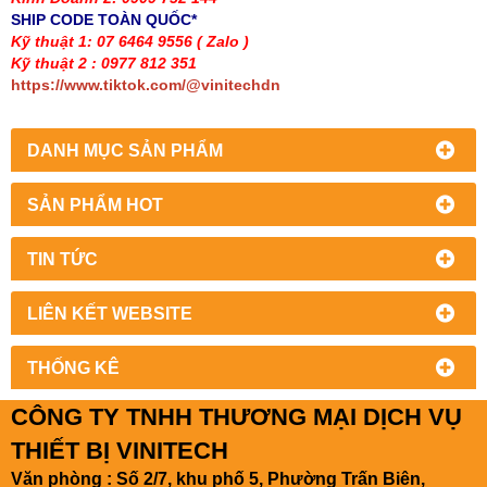
SHIP CODE TOÀN QUỐC*
Kỹ thuật 1: 07 6464 9556
( Zalo )
Kỹ thuật 2 : 0977 812 351
https://www.tiktok.com/@vinitechdn
DANH MỤC SẢN PHẨM
SẢN PHẨM HOT
TIN TỨC
LIÊN KẾT WEBSITE
THỐNG KÊ
CÔNG TY TNHH THƯƠNG MẠI DỊCH VỤ
THIẾT BỊ VINITECH
Văn phòng : Số 2/7, khu phố 5, Phường Trấn Biên,