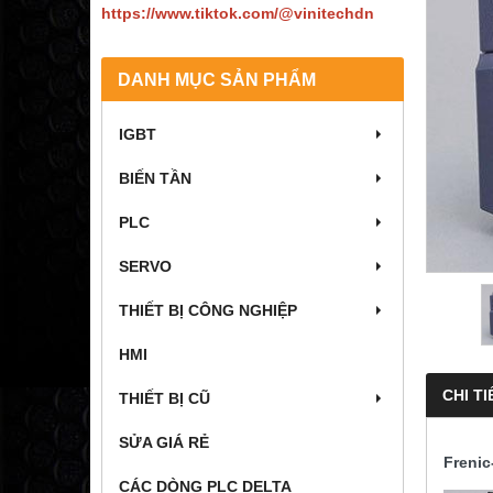
https://www.tiktok.com/@vinitechdn
DANH MỤC SẢN PHẨM
IGBT
BIẾN TẦN
PLC
SERVO
THIẾT BỊ CÔNG NGHIỆP
HMI
CHI TI
THIẾT BỊ CŨ
SỬA GIÁ RẺ
Freni
CÁC DÒNG PLC DELTA