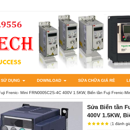
 SỬ DỤNG
DOWNLOAD
SỬA CHỮA GIÁ RẺ
L
Fuji Frenic- Mini FRN0005C2S-4C 400V 1.5KW, Biến tần Fuji Frenic-Mi
Sửa Biến tần F
400V 1.5KW, Biế
(
1
đánh gi