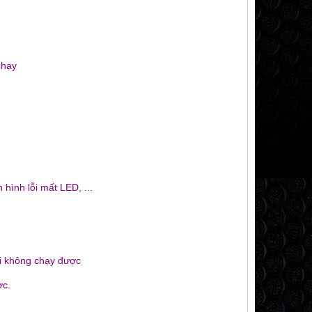
chạy
hình lỗi mất LED, ...
ỗi không chạy được
ợc.