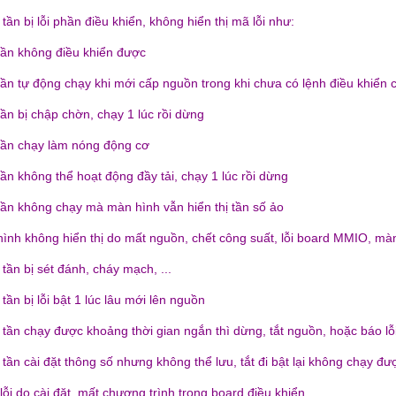
 tần bị lỗi phần điều khiển, không hiển thị mã lỗi như:
 tần không điều khiển được
 tần tự động chạy khi mới cấp nguồn trong khi chưa có lệnh điều khiển 
tần bị chập chờn, chạy 1 lúc rồi dừng
 tần chạy làm nóng động cơ
tần không thể hoạt động đầy tải, chạy 1 lúc rồi dừng
 tần không chạy mà màn hình vẫn hiển thị tần số ảo
hình không hiển thị do mất nguồn, chết công suất, lỗi board MMIO, màn 
 tần bị sét đánh, cháy mạch, ...
 tần bị lỗi bật 1 lúc lâu mới lên nguồn
n tần chạy được khoảng thời gian ngắn thì dừng, tắt nguồn, hoặc báo l
 tần cài đặt thông số nhưng không thể lưu, tắt đi bật lại không chạy đư
lỗi do cài đặt, mất chương trình trong board điều khiển...