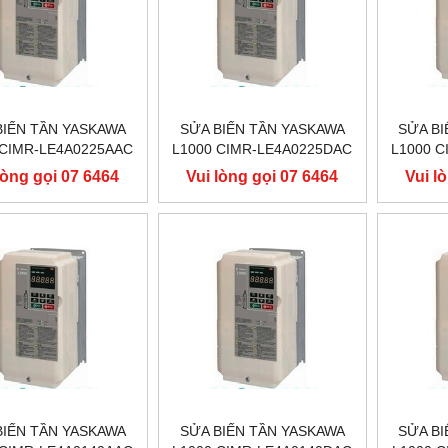
BIẾN TẦN YASKAWA
SỬA BIẾN TẦN YASKAWA
SỬA BI
 CIMR-LE4A0225AAC
L1000 CIMR-LE4A0225DAC
L1000 
 110KW, BIẾN TẦN
400V 110KW, BIẾN TẦN
400V 
lòng gọi 07 6464
Vui lòng gọi 07 6464
Vui l
ASKAWA L1000
YASKAWA L1000
YA
9556
9556
BIẾN TẦN YASKAWA
SỬA BIẾN TẦN YASKAWA
SỬA BI