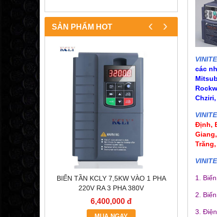
‹
›
SẢN PHẨM HOT
VINIT
các n
Mitsub
Rockwe
Chziri
VINIT
Định,
Giang
Trăng,
VINIT
1. Biế
OC200
BIẾN TẦN KCLY 7,5KW VÀO 1 PHA
BÓNG Đ
)
220V RA 3 PHA 380V
2. Biến
6,400,000 đ
3. Điệ
MUA NGAY