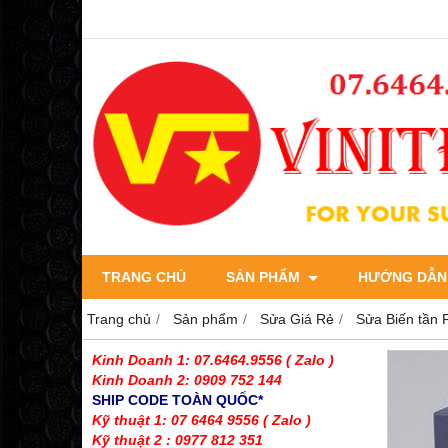
TRANG CHỦ
SẢN PHẨM
HƯỚNG DẪN
Trang chủ
Sản phẩm
Sửa Giá Rẻ
Sửa Biến tần 
Kinh Doanh 1: 07.6464.9556
( Zalo )
Kinh Doanh 2: 0909 752 144
SHIP CODE TOÀN QUỐC*
Kỹ thuật 1: 07 6464 9556
( Zalo )
Kỹ thuật 2 : 0977 812 351