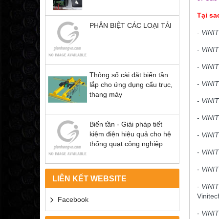
Tại s
PHÂN BIỆT CÁC LOẠI TẢI
-
VINI
-
VINI
-
VINI
Thông số cài đặt biến tần
-
VINI
lắp cho ứng dụng cẩu trục,
thang máy
-
VINI
-
VINI
Biến tần - Giải pháp tiết
kiệm điện hiệu quả cho hệ
-
VINI
thống quạt công nghiệp
-
VINI
-
VINI
LIÊN KẾT WEBSITE
-
VINI
Vinitec
Facebook
-
VINI