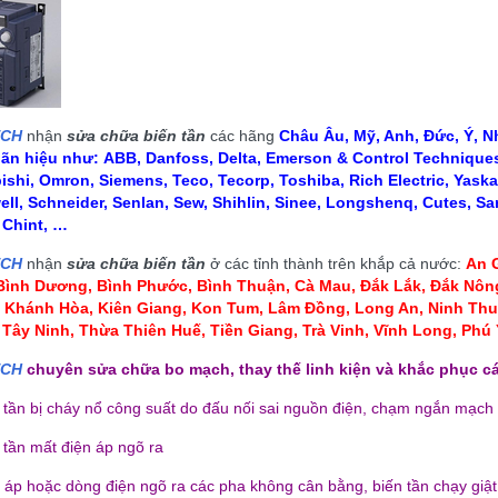
ECH
nhận
sửa chữa biến tần
các hãng
Châu Âu, Mỹ, Anh, Đức, Ý, Nh
hãn hiệu như:
ABB, Danfoss, Delta, Emerson & Control Techniques,
ishi, Omron, Siemens, Teco, Tecorp, Toshiba, Rich Electric, Yaska
ll, Schneider, Senlan, Sew, Shihlin, Sinee, Longshenq, Cutes, Sa
, Chint, …
ECH
nhận
sửa chữa biến tần
ở các tỉnh thành trên khắp cả nước:
An G
 Bình Dương, Bình Phước, Bình Thuận, Cà Mau
,
Đắk Lắk, Đắk Nông
, Khánh Hòa, Kiên Giang, Kon Tum
, Lâm Đồng, Long An, Ninh Thu
 Tây Ninh, Thừa Thiên Huế, Tiền Giang, Trà Vinh, Vĩnh Long, Ph
ECH
chuyên sửa chữa bo mạch, thay thế linh kiện và khắc phục cá
n tần bị cháy nổ công suất do đấu nối sai nguồn điện, chạm ngắn mạch
ÈN CAO ÁP LCD HMI MỚI
BÓNG ĐÈN CAO ÁP LCD HMI MỚI
LOẠI CÓ DÂY
LOẠI KHÔNG DÂY
 tần mất điện áp ngõ ra
110,000 đ
110,000 đ
n áp hoặc dòng điện ngõ ra các pha không cân bằng, biến tần chạy giật,
MUA NGAY
MUA NGAY