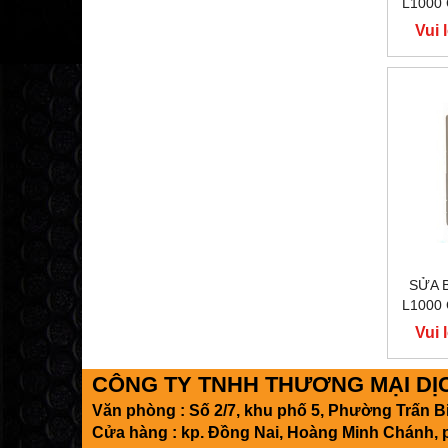
L1000
400
Vui 
Y
SỬA 
L1000
400
Vui 
Y
CÔNG TY TNHH THƯƠNG MẠI DỊCH
Văn phòng : Số 2/7, khu phố 5, Phường Trấn 
Cửa hàng : kp. Đồng Nai, Hoàng Minh Chánh, 