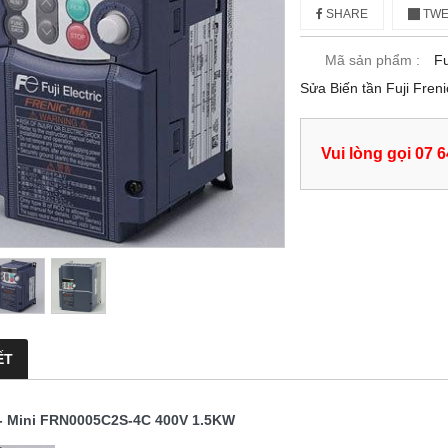
SHARE
TWE
Mã sản phẩm :
Fu
Sửa Biến tần Fuji Fre
Vui lòng gọi 07 
ẾT
c- Mini FRN0005C2S-4C 400V 1.5KW