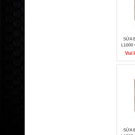
SỬA 
L1000
400V
Vui 
Y
SỬA 