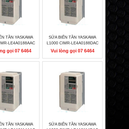
ẾN TẦN YASKAWA
SỬA BIẾN TẦN YASKAWA
CIMR-LE4A0188AAC
L1000 CIMR-LE4A0188DAC
90KW, BIẾN TẦN
400V 90KW, BIẾN TẦN
òng gọi 07 6464
Vui lòng gọi 07 6464
SKAWA L1000
YASKAWA L1000
9556
9556
ẾN TẦN YASKAWA
SỬA BIẾN TẦN YASKAWA