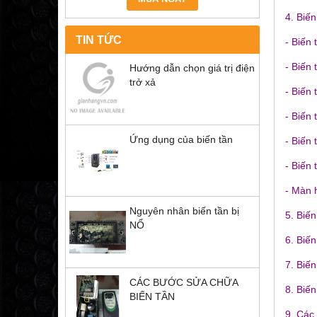
4. Biến
TIN TỨC
- Biến
- Biến
Hướng dẫn chọn giá trị điện
trở xả
- Biến 
- Biến
Ứng dụng của biến tần
- Biến 
- Biến
- Màn 
Nguyên nhân biến tần bị
5. Biến
NỔ
6. Biến
7. Biế
CÁC BƯỚC SỬA CHỮA
8. Biến
BIẾN TẦN
9. Các 