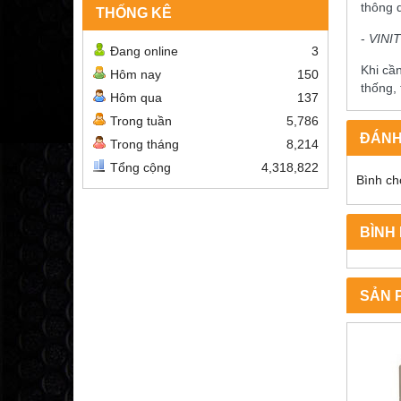
thông 
THỐNG KÊ
-
VINI
Đang online
3
Khi cầ
Hôm nay
150
thống,
Hôm qua
137
Trong tuần
5,786
ĐÁNH
Trong tháng
8,214
Tổng cộng
4,318,822
Bình ch
BÌNH
SẢN 