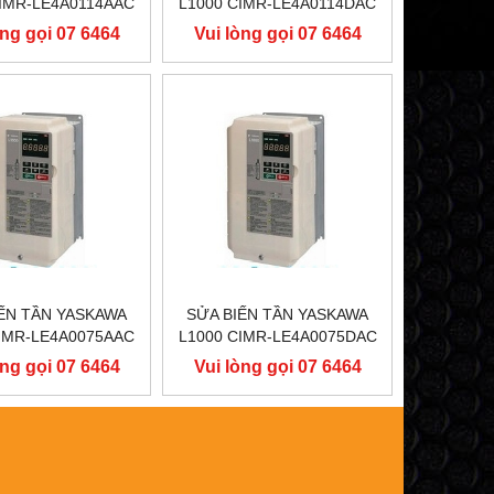
CIMR-LE4A0114AAC
L1000 CIMR-LE4A0114DAC
55KW, BIẾN TẦN
400V 55KW, BIẾN TẦN
òng gọi 07 6464
Vui lòng gọi 07 6464
SKAWA L1000
YASKAWA L1000
9556
9556
ẾN TẦN YASKAWA
SỬA BIẾN TẦN YASKAWA
CIMR-LE4A0075AAC
L1000 CIMR-LE4A0075DAC
37KW, BIẾN TẦN
400V 37KW, BIẾN TẦN
òng gọi 07 6464
Vui lòng gọi 07 6464
SKAWA L1000
YASKAWA L1000
9556
9556