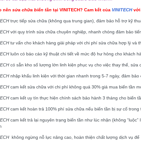
ao nên
sửa chữa biến tần
tại
VINITECH
? Cam kết của
VINITECH
với
TECH
trực tiếp sửa chữa (không qua trung gian), đảm bảo hỗ trợ kỹ thu
TECH
với quy trình sửa chữa chuyên nghiệp, nhanh chóng đảm bảo tiế
TECH
tư vấn cho khách hàng giải pháp với chi phí sửa chữa hợp lý và t
TECH
luôn có báo cáo kỹ thuật chi tiết về mức độ hư hỏng cho khách hà
TECH
có sẵn kho số lượng lớn linh kiện phục vụ cho việc thay thế, sử
TECH
nhập khẩu linh kiện với thời gian nhanh trong 5-7 ngày, đảm bảo
TECH
cam kết sửa chữa với chi phí không quá 30% giá mua biến tần mớ
TECH
cam kết uy tín thực hiện chính sách bảo hành 3 tháng cho biến t
TECH
cam kết hoàn trả 100% phí sửa chữa nếu biến tần bị sự cố trong 
TECH
cam kết trả lại nguyên trạng biến tần như lúc nhận (không “luộc
h
TECH
không ngừng nỗ lực nâng cao, hoàn thiện chất lượng dịch vụ để