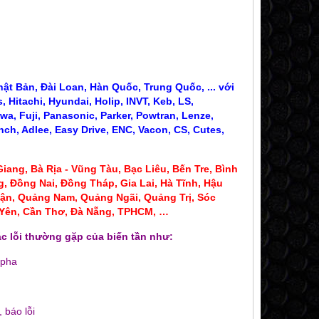
ật Bản, Đài Loan, Hàn Quốc, Trung Quốc, ... với
 Hitachi, Hyundai, Holip, INVT, Keb, LS,
wa, Fuji, Panasonic, Parker, Powtran, Lenze,
nch, Adlee, Easy Drive, ENC, Vacon, CS, Cutes,
iang, Bà Rịa - Vũng Tàu, Bạc Liêu,
Bến Tre, Bình
, Đồng Nai, Đồng Tháp, Gia Lai, Hà Tĩnh, Hậu
ận, Quảng Nam, Quảng Ngãi, Quảng Trị, Sóc
ú Yên, Cần Thơ, Đà Nẵng, TPHCM, …
c lỗi thường gặp của biến tần như:
 pha
CT BIẾN DÒNG 300A 400A
CT BIẾN DÒNG SC 
190,000 đ
100,000
MUA NGAY
MUA NG
 báo lỗi