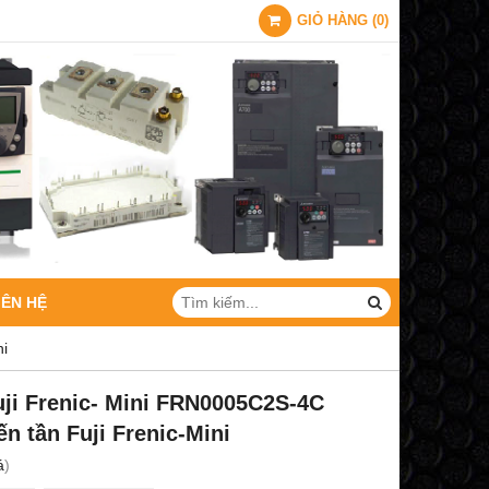
GIỎ HÀNG
(
0
)
IÊN HỆ
ni
uji Frenic- Mini FRN0005C2S-4C
n tần Fuji Frenic-Mini
á
)