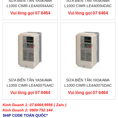
SỬA BIẾN TẦN YASKAWA
SỬA BIẾN TẦN YASKAWA
L1000 CIMR-LE4A0094AAC
L1000 CIMR-LE4A0094DAC
400V 45KW, BIẾN TẦN
400V 45KW, BIẾN TẦN
Vui lòng gọi 07 6464
Vui lòng gọi 07 6464
YASKAWA L1000
YASKAWA L1000
9556
9556
SỬA BIẾN TẦN YASKAWA
SỬA BIẾN TẦN YASKAWA
L1000 CIMR-LE4A0075AAC
L1000 CIMR-LE4A0075DAC
400V 37KW, BIẾN TẦN
400V 37KW, BIẾN TẦN
Vui lòng gọi 07 6464
Vui lòng gọi 07 6464
YASKAWA L1000
YASKAWA L1000
9556
9556
Kinh Doanh 1: 07.6464.9556
( Zalo )
Kinh Doanh 2: 0909 752 144
SHIP CODE TOÀN QUỐC*