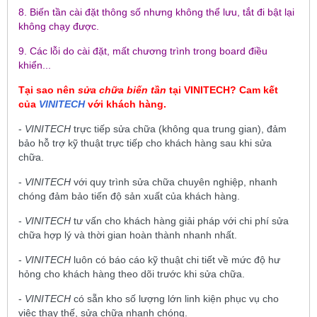
8. Biến tần cài đặt thông số nhưng không thể lưu, tắt đi bật lại
không chạy được.
9. Các lỗi do cài đặt, mất chương trình trong board điều
khiển...
Tại sao nên
sửa chữa biến tần
tại
VINITECH
? Cam kết
của
VINITECH
với khách hàng.
-
VINITECH
trực tiếp sửa chữa (không qua trung gian), đảm
bảo hỗ trợ kỹ thuật trực tiếp cho khách hàng sau khi sửa
chữa.
-
VINITECH
với quy trình sửa chữa chuyên nghiệp, nhanh
chóng đảm bảo tiến độ sản xuất của khách hàng.
-
VINITECH
tư vấn cho khách hàng giải pháp với chi phí sửa
chữa hợp lý và thời gian hoàn thành nhanh nhất.
-
VINITECH
luôn có báo cáo kỹ thuật chi tiết về mức độ hư
hỏng cho khách hàng theo dõi trước khi sửa chữa.
-
VINITECH
có sẵn kho số lượng lớn linh kiện phục vụ cho
việc thay thế, sửa chữa nhanh chóng.