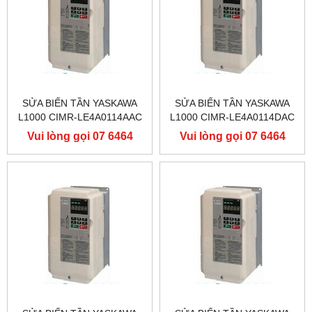
SỬA BIẾN TẦN YASKAWA
SỬA BIẾN TẦN YASKAWA
L1000 CIMR-LE4A0114AAC
L1000 CIMR-LE4A0114DAC
400V 55KW, BIẾN TẦN
400V 55KW, BIẾN TẦN
Vui lòng gọi 07 6464
Vui lòng gọi 07 6464
YASKAWA L1000
YASKAWA L1000
9556
9556