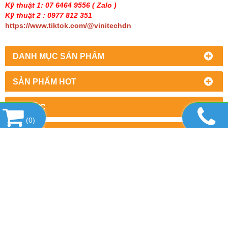
Kỹ thuật 1: 07 6464 9556
( Zalo )
Kỹ thuật 2 : 0977 812 351
https://www.tiktok.com/@vinitechdn
DANH MỤC SẢN PHẨM
SẢN PHẨM HOT
TIN TỨC
(
0
)
LIÊN KẾT WEBSITE
THỐNG KÊ
CÔNG TY TNHH THƯƠNG MẠI DỊCH VỤ
THIẾT BỊ VINITECH
Văn phòng : Số 2/7, khu phố 5, Phường Trấn Biên,
Thành phố Đồng Nai