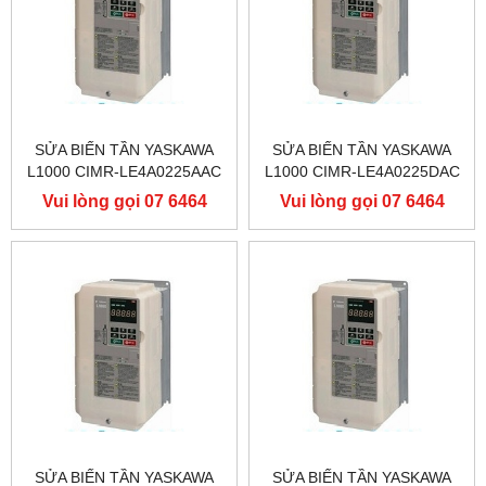
SỬA BIẾN TẦN YASKAWA
SỬA BIẾN TẦN YASKAWA
L1000 CIMR-LE4A0225AAC
L1000 CIMR-LE4A0225DAC
400V 110KW, BIẾN TẦN
400V 110KW, BIẾN TẦN
Vui lòng gọi 07 6464
Vui lòng gọi 07 6464
YASKAWA L1000
YASKAWA L1000
9556
9556
SỬA BIẾN TẦN YASKAWA
SỬA BIẾN TẦN YASKAWA