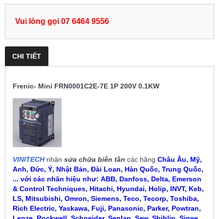
Vui lòng gọi 07 6464 9556
CHI TIẾT
Frenic- Mini FRN0001C2E-7E 1P 200V 0.1KW
VINITECH
nhận
sửa chữa biến tần
các hãng
Châu Âu, Mỹ,
Anh, Đức, Ý, Nhật Bản, Đài Loan, Hàn Quốc, Trung Quốc,
... với các nhãn hiệu như:
ABB, Danfoss, Delta, Emerson
& Control Techniques, Hitachi, Hyundai, Holip, INVT, Keb,
LS, Mitsubishi, Omron, Siemens, Teco, Tecorp, Toshiba,
Rich Electric, Yaskawa, Fuji, Panasonic, Parker, Powtran,
Lenze, Rockwell, Schneider, Senlan, Sew, Shihlin, Sinee,