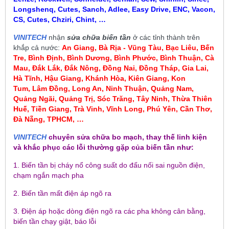
Longshenq, Cutes, Sanch, Adlee, Easy Drive, ENC, Vacon,
CS, Cutes, Chziri, Chint, …
VINITECH
nhận
sửa chữa biến tần
ở các tỉnh thành trên
khắp cả nước:
An Giang, Bà Rịa - Vũng Tàu, Bạc Liêu,
Bến
Tre, Bình Định, Bình Dương, Bình Phước, Bình Thuận, Cà
Mau
,
Đắk Lắk, Đắk Nông, Đồng Nai, Đồng Tháp, Gia Lai,
Hà Tĩnh, Hậu Giang, Khánh Hòa, Kiên Giang, Kon
Tum
, Lâm Đồng, Long An, Ninh Thuận, Quảng Nam,
Quảng Ngãi, Quảng Trị, Sóc Trăng, Tây Ninh, Thừa Thiên
Huế, Tiền Giang, Trà Vinh, Vĩnh Long, Phú Yên, Cần Thơ,
Đà Nẵng, TPHCM, …
VINITECH
chuyên sửa chữa bo mạch, thay thế linh kiện
và khắc phục các lỗi thường gặp của biến tần như:
1. Biến tần bị cháy nổ công suất do đấu nối sai nguồn điện,
chạm ngắn mạch pha
2. Biến tần mất điện áp ngõ ra
3. Điện áp hoặc dòng điện ngõ ra các pha không cân bằng,
biến tần chạy giật, báo lỗi