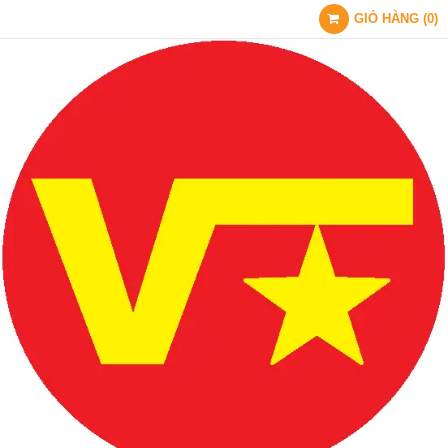
GIỎ HÀNG
(
0
)