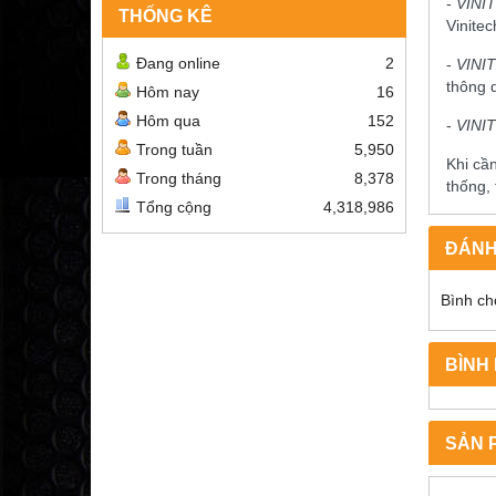
-
VINI
THỐNG KÊ
Vinitec
Đang online
2
-
VINI
thông 
Hôm nay
16
Hôm qua
152
-
VINI
Trong tuần
5,950
Khi cầ
Trong tháng
8,378
thống,
Tổng cộng
4,318,986
ĐÁNH
Bình ch
BÌNH
SẢN 