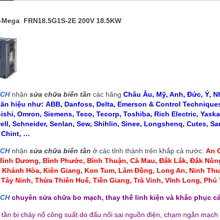
c-Mega FRN18.5G1S-2E 200V 18.5KW
ECH
nhận
sửa chữa biến tần
các hãng
Châu Âu, Mỹ, Anh, Đức, Ý, Nh
hãn hiệu như:
ABB, Danfoss, Delta, Emerson & Control Techniques,
ishi, Omron, Siemens, Teco, Tecorp, Toshiba, Rich Electric, Yaska
ll, Schneider, Senlan, Sew, Shihlin, Sinee, Longshenq, Cutes, Sa
, Chint, …
ECH
nhận
sửa chữa biến tần
ở các tỉnh thành trên khắp cả nước:
An G
 Bình Dương, Bình Phước, Bình Thuận, Cà Mau
,
Đắk Lắk, Đắk Nông
, Khánh Hòa, Kiên Giang, Kon Tum
, Lâm Đồng, Long An, Ninh Thu
 Tây Ninh, Thừa Thiên Huế, Tiền Giang, Trà Vinh, Vĩnh Long, Ph
ÈN CAO ÁP LCD HMI MỚI
BÓNG ĐÈN CAO ÁP LCD HMI MỚI
LOẠI CÓ DÂY
LOẠI KHÔNG DÂY
ECH
chuyên sửa chữa bo mạch, thay thế linh kiện và khắc phục cá
110,000 đ
110,000 đ
n tần bị cháy nổ công suất do đấu nối sai nguồn điện, chạm ngắn mạch
MUA NGAY
MUA NGAY