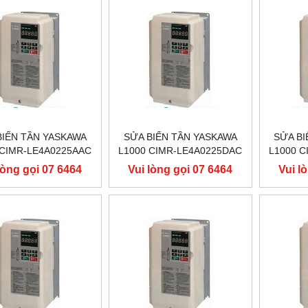
BIẾN TẦN YASKAWA
SỬA BIẾN TẦN YASKAWA
SỬA BI
 CIMR-LE4A0225AAC
L1000 CIMR-LE4A0225DAC
L1000 
 110KW, BIẾN TẦN
400V 110KW, BIẾN TẦN
400V 
lòng gọi 07 6464
Vui lòng gọi 07 6464
Vui l
ASKAWA L1000
YASKAWA L1000
YA
9556
9556