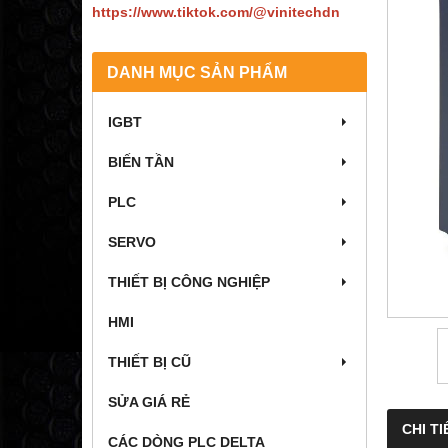
https://www.tiktok.com/@vinitechdn
DANH MỤC SẢN PHẨM
IGBT
BIẾN TẦN
PLC
SERVO
THIẾT BỊ CÔNG NGHIỆP
HMI
THIẾT BỊ CŨ
SỬA GIÁ RẺ
CHI TI
CÁC DÒNG PLC DELTA