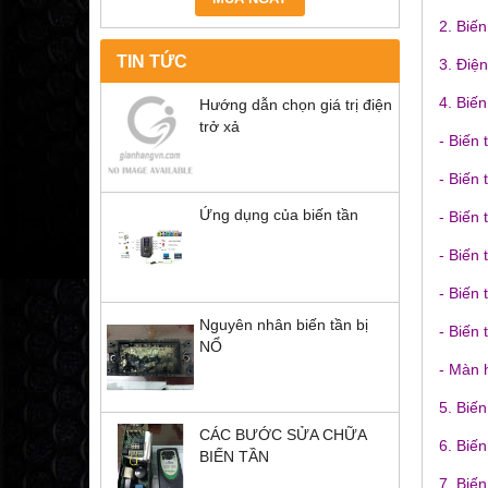
2. Biến
TIN TỨC
3. Điệ
4. Biến
Hướng dẫn chọn giá trị điện
trở xả
- Biến
- Biến
Ứng dụng của biến tần
- Biến 
- Biến
- Biến 
Nguyên nhân biến tần bị
- Biến
NỔ
- Màn 
5. Biến
CÁC BƯỚC SỬA CHỮA
6. Biến
BIẾN TẦN
7. Biế