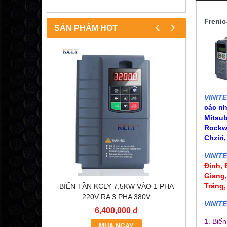
Freni
‹
›
SẢN PHẨM HOT
VINIT
các n
Mitsub
Rockwe
Chziri
VINIT
Định,
Giang
Trăng,
OC200
BIẾN TẦN KCLY 7,5KW VÀO 1 PHA
BÓNG Đ
)
220V RA 3 PHA 380V
VINIT
6,400,000 đ
1. Biế
MUA NGAY