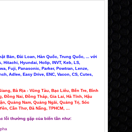
ật Bản, Đài Loan, Hàn Quốc, Trung Quốc, ... với
 Hitachi, Hyundai, Holip, INVT, Keb, LS,
wa, Fuji, Panasonic, Parker, Powtran, Lenze,
nch, Adlee, Easy Drive, ENC, Vacon, CS, Cutes,
iang, Bà Rịa - Vũng Tàu, Bạc Liêu,
Bến Tre, Bình
, Đồng Nai, Đồng Tháp, Gia Lai, Hà Tĩnh, Hậu
ận, Quảng Nam, Quảng Ngãi, Quảng Trị, Sóc
ú Yên, Cần Thơ, Đà Nẵng, TPHCM, …
CT BIẾN DÒNG 300A 400A
CT BIẾN DÒNG SC 
190,000 đ
100,000
c lỗi thường gặp của biến tần như:
MUA NGAY
MUA NG
 pha