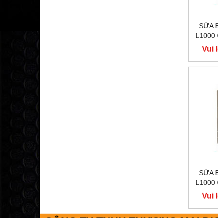
SỬA 
L1000
400
Vui 
Y
SỬA 
L1000
400
Vui 
Y