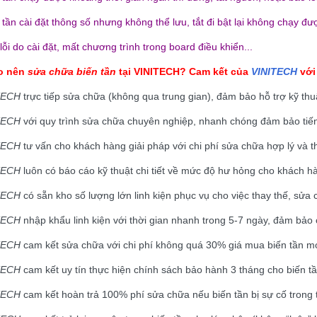
 tần cài đặt thông số nhưng không thể lưu, tắt đi bật lại không chạy đư
lỗi do cài đặt, mất chương trình trong board điều khiển...
ao nên
sửa chữa biến tần
tại
VINITECH
? Cam kết của
VINITECH
với
TECH
trực tiếp sửa chữa (không qua trung gian), đảm bảo hỗ trợ kỹ thu
TECH
với quy trình sửa chữa chuyên nghiệp, nhanh chóng đảm bảo tiế
TECH
tư vấn cho khách hàng giải pháp với chi phí sửa chữa hợp lý và t
TECH
luôn có báo cáo kỹ thuật chi tiết về mức độ hư hỏng cho khách hà
TECH
có sẵn kho số lượng lớn linh kiện phục vụ cho việc thay thế, sử
TECH
nhập khẩu linh kiện với thời gian nhanh trong 5-7 ngày, đảm bảo
TECH
cam kết sửa chữa với chi phí không quá 30% giá mua biến tần mớ
TECH
cam kết uy tín thực hiện chính sách bảo hành 3 tháng cho biến t
TECH
cam kết hoàn trả 100% phí sửa chữa nếu biến tần bị sự cố trong 