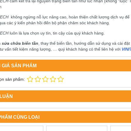
TECH
cam kết trả lại nguyên trạng biến tần như lúc nhận (không “luộc
h
TECH
không ngừng nỗ lực nâng cao, hoàn thiện chất lượng dịch vụ để
qua các ý kiến phản hồi đến bộ phận chăm sóc khách hàng.
TECH
luôn là lựa chọn uy tín, tin cậy của quý khách hàng.
n
sửa chữa biến tần
, thay thế biến tần, hướng dẫn sử dụng và cài đặt biê
 tư vấn tiết kiệm năng lượng, … quý khách hàng có thể liên hệ với
VIN
 GIÁ SẢN PHẨM
ọn sản phẩm:
 LUẬN
PHẨM CÙNG LOẠI