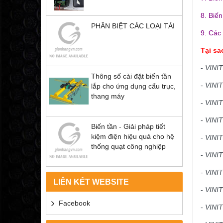
8. Biến
PHÂN BIỆT CÁC LOẠI TẢI
9. Các 
Tại s
-
VINI
Thông số cài đặt biến tần
-
VINI
lắp cho ứng dụng cẩu trục,
thang máy
-
VINI
-
VINI
Biến tần - Giải pháp tiết
kiệm điện hiệu quả cho hệ
-
VINI
thống quạt công nghiệp
-
VINI
-
VINI
LIÊN KẾT WEBSITE
-
VINI
Facebook
-
VINI