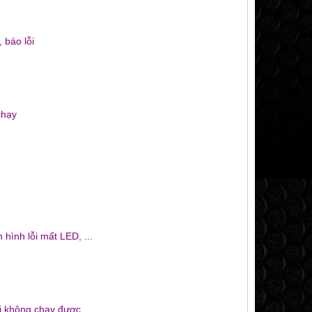
 báo lỗi
chạy
hình lỗi mất LED, ...
ỗi không chạy được