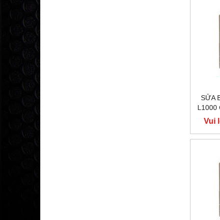
SỬA 
L1000
400V
Vui 
Y