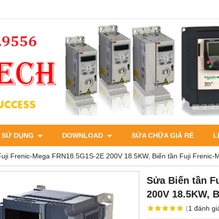
 SỬ DỤNG
DOWNLOAD
SỬA CHỮA GIÁ RẺ
L
Fuji Frenic-Mega FRN18.5G1S-2E 200V 18.5KW, Biến tần Fuji Frenic-
Sửa Biến tần F
200V 18.5KW, B
(
1
đánh gi