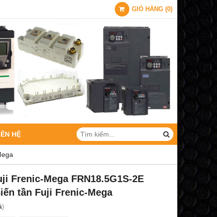
GIỎ HÀNG
(
0
)
IÊN HỆ
Mega
uji Frenic-Mega FRN18.5G1S-2E
iến tần Fuji Frenic-Mega
á
)