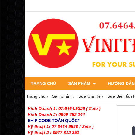
TRANG CHỦ
SẢN PHẨM
HƯỚNG DẪN
Trang chủ
Sản phẩm
Sửa Giá Rẻ
Sửa Biến tần 
Kinh Doanh 1: 07.6464.9556
( Zalo )
Kinh Doanh 2: 0909 752 144
SHIP CODE TOÀN QUỐC*
Kỹ thuật 1: 07 6464 9556
( Zalo )
Kỹ thuật 2 : 0977 812 351