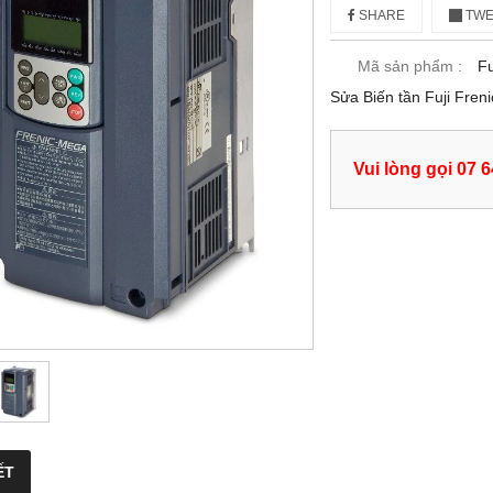
SHARE
TWE
Mã sản phẩm :
Fu
Sửa Biến tần Fuji Fr
Vui lòng gọi 07 
ẾT