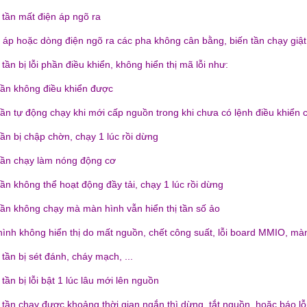
 tần mất điện áp ngõ ra
n áp hoặc dòng điện ngõ ra các pha không cân bằng, biến tần chạy giật,
 tần bị lỗi phần điều khiển, không hiển thị mã lỗi như:
 tần không điều khiển được
 tần tự động chạy khi mới cấp nguồn trong khi chưa có lệnh điều khiển 
tần bị chập chờn, chạy 1 lúc rồi dừng
 tần chạy làm nóng động cơ
tần không thể hoạt động đầy tải, chạy 1 lúc rồi dừng
 tần không chạy mà màn hình vẫn hiển thị tần số ảo
hình không hiển thị do mất nguồn, chết công suất, lỗi board MMIO, màn 
 tần bị sét đánh, cháy mạch, ...
 tần bị lỗi bật 1 lúc lâu mới lên nguồn
n tần chạy được khoảng thời gian ngắn thì dừng, tắt nguồn, hoặc báo l