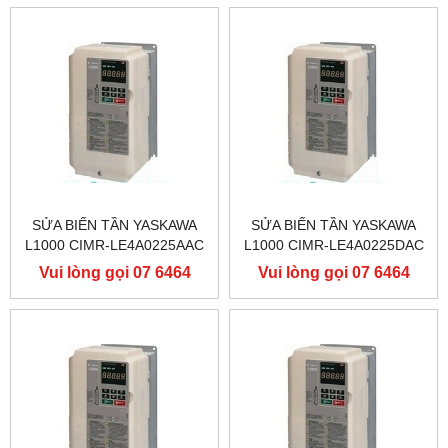
SỬA BIẾN TẦN YASKAWA
SỬA BIẾN TẦN YASKAWA
L1000 CIMR-LE4A0225AAC
L1000 CIMR-LE4A0225DAC
400V 110KW, BIẾN TẦN
400V 110KW, BIẾN TẦN
Vui lòng gọi 07 6464
Vui lòng gọi 07 6464
YASKAWA L1000
YASKAWA L1000
9556
9556