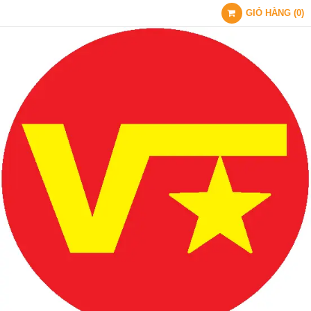
GIỎ HÀNG
(
0
)