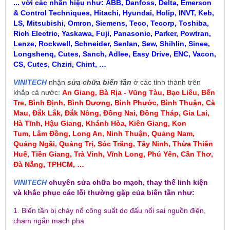
... với các nhãn hiệu như:
ABB, Danfoss, Delta, Emerson
& Control Techniques, Hitachi, Hyundai, Holip, INVT, Keb,
LS, Mitsubishi, Omron, Siemens, Teco, Tecorp, Toshiba,
Rich Electric, Yaskawa, Fuji, Panasonic, Parker, Powtran,
Lenze, Rockwell, Schneider, Senlan, Sew, Shihlin, Sinee,
Longshenq, Cutes, Sanch, Adlee, Easy Drive, ENC, Vacon,
CS, Cutes, Chziri, Chint, …
VINITECH
nhận
sửa chữa biến tần
ở các tỉnh thành trên
khắp cả nước:
An Giang, Bà Rịa - Vũng Tàu, Bạc Liêu,
Bến
Tre, Bình Định, Bình Dương, Bình Phước, Bình Thuận, Cà
Mau
,
Đắk Lắk, Đắk Nông, Đồng Nai, Đồng Tháp, Gia Lai,
Hà Tĩnh, Hậu Giang, Khánh Hòa, Kiên Giang, Kon
Tum
, Lâm Đồng, Long An, Ninh Thuận, Quảng Nam,
Quảng Ngãi, Quảng Trị, Sóc Trăng, Tây Ninh, Thừa Thiên
Huế, Tiền Giang, Trà Vinh, Vĩnh Long, Phú Yên, Cần Thơ,
Đà Nẵng, TPHCM, …
VINITECH
chuyên sửa chữa bo mạch, thay thế linh kiện
và khắc phục các lỗi thường gặp của biến tần như:
1. Biến tần bị cháy nổ công suất do đấu nối sai nguồn điện,
chạm ngắn mạch pha