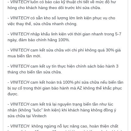
-
VINITECH
luôn có báo cáo kỹ thuật chi tiết về mức độ hư
hỏng cho khách hàng theo dõi trước khi sửa chữa.
-
VINITECH
có sẵn kho số lượng lớn linh kiện phục vụ cho
việc thay thế, sửa chữa nhanh chóng.
-
VINITECH
nhập khẩu linh kiện với thời gian nhanh trong 5-7
ngày, đảm bảo chính hãng 100%.
-
VINITECH
cam kết sửa chữa với chi phí không quá 30% giá
mua biến tần mới.
-
VINITECH
cam kết uy tín thực hiện chính sách bảo hành 3
tháng cho biến tần sửa chữa.
-
VINITECH
cam kết hoàn trả 100% phí sửa chữa nếu biến tần
bị sự cố trong thời gian bảo hành mà AZ không thể khắc phục
được.
-
VINITECH
cam kết trả lại nguyên trạng biến tần như lúc
nhận (không “luộc” linh kiện) khi khách hàng không đồng ý
sửa chữa tại Vinitech
-
VINITECH
không ngừng nỗ lực nâng cao, hoàn thiện chất