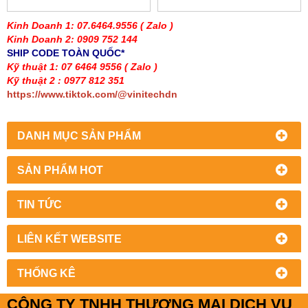
YASKAWA L1000
YASKAWA L1000
9556
9556
Kinh Doanh 1: 07.6464.9556
( Zalo )
Kinh Doanh 2: 0909 752 144
SHIP CODE TOÀN QUỐC*
Kỹ thuật 1: 07 6464 9556
( Zalo )
Kỹ thuật 2 : 0977 812 351
https://www.tiktok.com/@vinitechdn
DANH MỤC SẢN PHẨM
SẢN PHẨM HOT
TIN TỨC
LIÊN KẾT WEBSITE
THỐNG KÊ
CÔNG TY TNHH THƯƠNG MẠI DỊCH VỤ