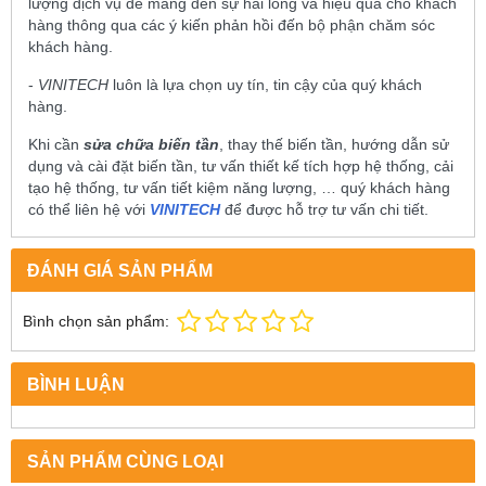
lượng dịch vụ để mang đến sự hài lòng và hiệu quả cho khách
hàng thông qua các ý kiến phản hồi đến bộ phận chăm sóc
khách hàng.
-
VINITECH
luôn là lựa chọn uy tín, tin cậy của quý khách
hàng.
Khi cần
sửa chữa biến tần
, thay thế biến tần, hướng dẫn sử
dụng và cài đặt biến tần, tư vấn thiết kế tích hợp hệ thống, cải
tạo hệ thống, tư vấn tiết kiệm năng lượng, … quý khách hàng
có thể liên hệ với
VINITECH
để được hỗ trợ tư vấn chi tiết.
ĐÁNH GIÁ SẢN PHẨM
Bình chọn sản phẩm:
BÌNH LUẬN
SẢN PHẨM CÙNG LOẠI