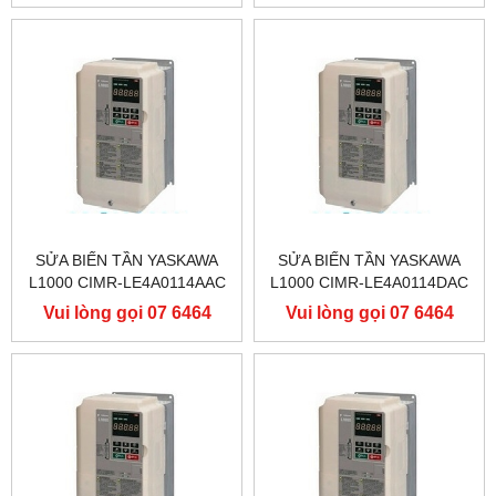
9556
9556
SỬA BIẾN TẦN YASKAWA
SỬA BIẾN TẦN YASKAWA
L1000 CIMR-LE4A0114AAC
L1000 CIMR-LE4A0114DAC
400V 55KW, BIẾN TẦN
400V 55KW, BIẾN TẦN
Vui lòng gọi 07 6464
Vui lòng gọi 07 6464
YASKAWA L1000
YASKAWA L1000
9556
9556