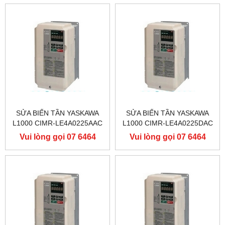
SỬA BIẾN TẦN YASKAWA
SỬA BIẾN TẦN YASKAWA
L1000 CIMR-LE4A0225AAC
L1000 CIMR-LE4A0225DAC
400V 110KW, BIẾN TẦN
400V 110KW, BIẾN TẦN
Vui lòng gọi 07 6464
Vui lòng gọi 07 6464
YASKAWA L1000
YASKAWA L1000
9556
9556