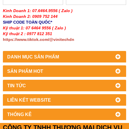
YASKAWA L1000
YASKAWA L1000
9556
9556
Kinh Doanh 1: 07.6464.9556
( Zalo )
Kinh Doanh 2: 0909 752 144
SHIP CODE TOÀN QUỐC*
Kỹ thuật 1: 07 6464 9556
( Zalo )
Kỹ thuật 2 : 0977 812 351
https://www.tiktok.com/@vinitechdn
DANH MỤC SẢN PHẨM
SẢN PHẨM HOT
TIN TỨC
LIÊN KẾT WEBSITE
THỐNG KÊ
CÔNG TY TNHH THƯƠNG MẠI DỊCH VỤ