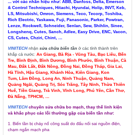
... với các nhãn hiệu như:
ABB, Danfoss, Delta, Emerson
& Control Techniques, Hitachi, Hyundai, Holip, INVT, Keb,
LS, Mitsubishi, Omron, Siemens, Teco, Tecorp, Toshiba,
Rich Electric, Yaskawa, Fuji, Panasonic, Parker, Powtran,
Lenze, Rockwell, Schneider, Senlan, Sew, Shihlin, Sinee,
Longshenq, Cutes, Sanch, Adlee, Easy Drive, ENC, Vacon,
CS, Cutes, Chziri, Chint, …
VINITECH
nhận
sửa chữa biến tần
ở các tỉnh thành trên
khắp cả nước:
An Giang, Bà Rịa - Vũng Tàu, Bạc Liêu,
Bến
Tre, Bình Định, Bình Dương, Bình Phước, Bình Thuận, Cà
Mau
,
Đắk Lắk, Đắk Nông, Đồng Nai, Đồng Tháp, Gia Lai,
Hà Tĩnh, Hậu Giang, Khánh Hòa, Kiên Giang, Kon
Tum
, Lâm Đồng, Long An, Ninh Thuận, Quảng Nam,
Quảng Ngãi, Quảng Trị, Sóc Trăng, Tây Ninh, Thừa Thiên
Huế, Tiền Giang, Trà Vinh, Vĩnh Long, Phú Yên, Cần Thơ,
Đà Nẵng, TPHCM, …
VINITECH
chuyên sửa chữa bo mạch, thay thế linh kiện
và khắc phục các lỗi thường gặp của biến tần như:
1. Biến tần bị cháy nổ công suất do đấu nối sai nguồn điện,
chạm ngắn mạch pha