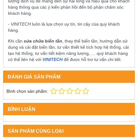
lượng dịch vụ để mang đến sự hài lòng và hiệu quả cho khách
hàng thông qua các ý kiến phản hồi đến bộ phận chăm sóc
khách hàng.
-
VINITECH
luôn là lựa chọn uy tín, tin cậy của quý khách
hàng.
Khi cần
sửa chữa biến tần
, thay thế biến tần, hướng dẫn sử
dụng và cài đặt biến tần, tư vấn thiết kế tích hợp hệ thống, cải
tạo hệ thống, tư vấn tiết kiệm năng lượng, … quý khách hàng
có thể liên hệ với
VINITECH
để được hỗ trợ tư vấn chi tiết.
ĐÁNH GIÁ SẢN PHẨM
Bình chọn sản phẩm:
BÌNH LUẬN
SẢN PHẨM CÙNG LOẠI