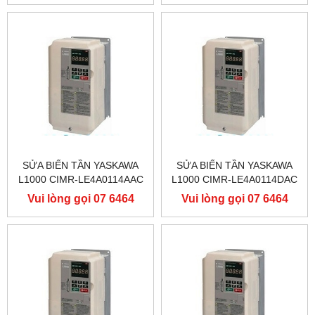
9556
9556
SỬA BIẾN TẦN YASKAWA
SỬA BIẾN TẦN YASKAWA
L1000 CIMR-LE4A0114AAC
L1000 CIMR-LE4A0114DAC
400V 55KW, BIẾN TẦN
400V 55KW, BIẾN TẦN
Vui lòng gọi 07 6464
Vui lòng gọi 07 6464
YASKAWA L1000
YASKAWA L1000
9556
9556