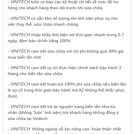
-
VINITECH
luôn có báo cáo kỹ thuật chi tiết về mức độ hư
hỏng cho khách hàng theo dõi trước khi sửa chữa.
-
VINITECH
có sẵn kho số lượng lớn linh kiện phục vụ cho
việc thay thế, sửa chữa nhanh chóng.
-
VINITECH
nhập khẩu linh kiện với thời gian nhanh trong 5-7
ngày, đảm bảo chính hãng 100%.
-
VINITECH
cam kết sửa chữa với chi phí không quá 30% giá
mua biến tần mới.
-
VINITECH
cam kết uy tín thực hiện chính sách bảo hành 3
tháng cho biến tần sửa chữa.
-
VINITECH
cam kết hoàn trả 100% phí sửa chữa nếu biến tần
bị sự cố trong thời gian bảo hành mà AZ không thể khắc phục
được.
-
VINITECH
cam kết trả lại nguyên trạng biến tần như lúc
nhận (không “luộc” linh kiện) khi khách hàng không đồng ý
sửa chữa tại Vinitech
-
VINITECH
không ngừng nỗ lực nâng cao, hoàn thiện chất