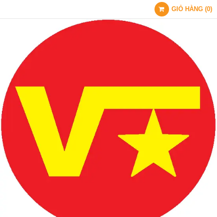
GIỎ HÀNG
(
0
)