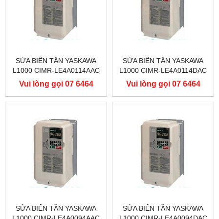
SỬA BIẾN TẦN YASKAWA
SỬA BIẾN TẦN YASKAWA
L1000 CIMR-LE4A0114AAC
L1000 CIMR-LE4A0114DAC
400V 55KW, BIẾN TẦN
400V 55KW, BIẾN TẦN
Vui lòng gọi 07 6464
Vui lòng gọi 07 6464
YASKAWA L1000
YASKAWA L1000
9556
9556
SỬA BIẾN TẦN YASKAWA
SỬA BIẾN TẦN YASKAWA
L1000 CIMR-LE4A0094AAC
L1000 CIMR-LE4A0094DAC