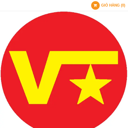
GIỎ HÀNG
(
0
)