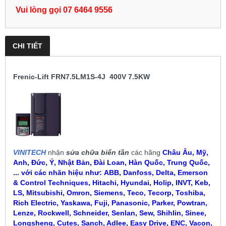
Vui lòng gọi 07 6464 9556
CHI TIẾT
Frenic-Lift FRN7.5LM1S-4J 400V 7.5KW
VINITECH
nhận
sửa chữa biến tần
các hãng
Châu Âu, Mỹ,
Anh, Đức, Ý, Nhật Bản, Đài Loan, Hàn Quốc, Trung Quốc,
... với các nhãn hiệu như:
ABB, Danfoss, Delta, Emerson
& Control Techniques, Hitachi, Hyundai, Holip, INVT, Keb,
LS, Mitsubishi, Omron, Siemens, Teco, Tecorp, Toshiba,
Rich Electric, Yaskawa, Fuji, Panasonic, Parker, Powtran,
Lenze, Rockwell, Schneider, Senlan, Sew, Shihlin, Sinee,
Longshenq, Cutes, Sanch, Adlee, Easy Drive, ENC, Vacon,