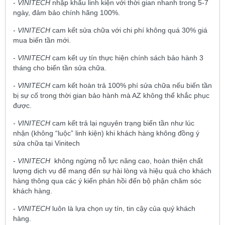
-
VINITECH
nhập khẩu linh kiện với thời gian nhanh trong 5-7
ngày, đảm bảo chính hãng 100%.
-
VINITECH
cam kết sửa chữa với chi phí không quá 30% giá
mua biến tần mới.
-
VINITECH
cam kết uy tín thực hiện chính sách bảo hành 3
tháng cho biến tần sửa chữa.
-
VINITECH
cam kết hoàn trả 100% phí sửa chữa nếu biến tần
bị sự cố trong thời gian bảo hành mà AZ không thể khắc phục
được.
-
VINITECH
cam kết trả lại nguyên trạng biến tần như lúc
nhận (không “luộc” linh kiện) khi khách hàng không đồng ý
sửa chữa tại Vinitech
-
VINITECH
không ngừng nỗ lực nâng cao, hoàn thiện chất
lượng dịch vụ để mang đến sự hài lòng và hiệu quả cho khách
hàng thông qua các ý kiến phản hồi đến bộ phận chăm sóc
khách hàng.
-
VINITECH
luôn là lựa chọn uy tín, tin cậy của quý khách
hàng.