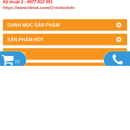
Kỹ thuật 2 : 0977 812 351
https://www.tiktok.com/@vinitechdn
DANH MỤC SẢN PHẨM
SẢN PHẨM HOT
TIN TỨC
(
0
)
LIÊN KẾT WEBSITE
THỐNG KÊ
CÔNG TY TNHH THƯƠNG MẠI DỊCH VỤ
THIẾT BỊ VINITECH
Văn phòng : Số 2/7, khu phố 5, Phường Trấn Biên,
Thành phố Đồng Nai
Cửa hàng : kp. Đồng Nai, Hoàng Minh Chánh, phường