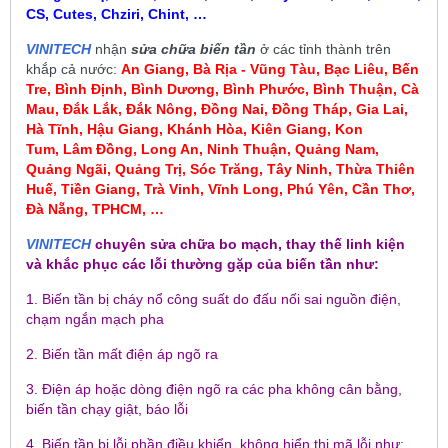
CS, Cutes, Chziri, Chint, …
VINITECH
nhận
sửa chữa biến tần
ở các tỉnh thành trên
khắp cả nước:
An Giang, Bà Rịa - Vũng Tàu, Bạc Liêu,
Bến
Tre, Bình Định, Bình Dương, Bình Phước, Bình Thuận, Cà
Mau
,
Đắk Lắk, Đắk Nông, Đồng Nai, Đồng Tháp, Gia Lai,
Hà Tĩnh, Hậu Giang, Khánh Hòa, Kiên Giang, Kon
Tum
, Lâm Đồng, Long An, Ninh Thuận, Quảng Nam,
Quảng Ngãi, Quảng Trị, Sóc Trăng, Tây Ninh, Thừa Thiên
Huế, Tiền Giang, Trà Vinh, Vĩnh Long, Phú Yên, Cần Thơ,
Đà Nẵng, TPHCM, …
VINITECH
chuyên sửa chữa bo mạch, thay thế linh kiện
và khắc phục các lỗi thường gặp của biến tần như:
1. Biến tần bị cháy nổ công suất do đấu nối sai nguồn điện,
chạm ngắn mạch pha
2. Biến tần mất điện áp ngõ ra
3. Điện áp hoặc dòng điện ngõ ra các pha không cân bằng,
biến tần chạy giật, báo lỗi
4. Biến tần bị lỗi phần điều khiển, không hiển thị mã lỗi như: