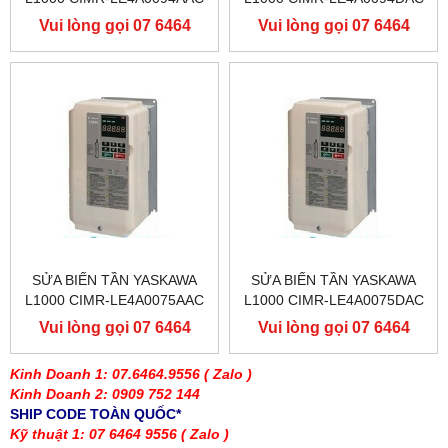
400V 45KW, BIẾN TẦN
400V 45KW, BIẾN TẦN
Vui lòng gọi 07 6464
Vui lòng gọi 07 6464
YASKAWA L1000
YASKAWA L1000
9556
9556
SỬA BIẾN TẦN YASKAWA
SỬA BIẾN TẦN YASKAWA
L1000 CIMR-LE4A0075AAC
L1000 CIMR-LE4A0075DAC
400V 37KW, BIẾN TẦN
400V 37KW, BIẾN TẦN
Vui lòng gọi 07 6464
Vui lòng gọi 07 6464
YASKAWA L1000
YASKAWA L1000
9556
9556
Kinh Doanh 1: 07.6464.9556
( Zalo )
Kinh Doanh 2: 0909 752 144
SHIP CODE TOÀN QUỐC*
Kỹ thuật 1: 07 6464 9556
( Zalo )