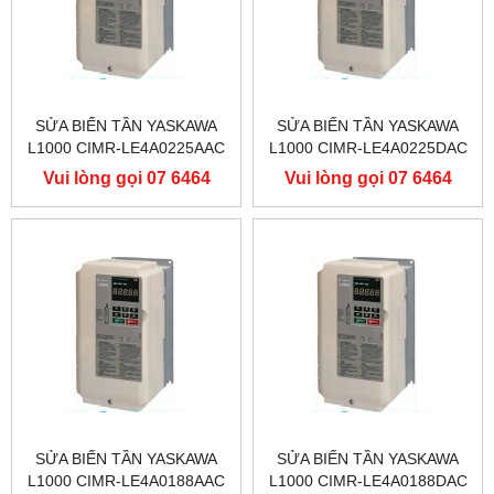
SỬA BIẾN TẦN YASKAWA
SỬA BIẾN TẦN YASKAWA
L1000 CIMR-LE4A0225AAC
L1000 CIMR-LE4A0225DAC
400V 110KW, BIẾN TẦN
400V 110KW, BIẾN TẦN
Vui lòng gọi 07 6464
Vui lòng gọi 07 6464
YASKAWA L1000
YASKAWA L1000
9556
9556
SỬA BIẾN TẦN YASKAWA
SỬA BIẾN TẦN YASKAWA
L1000 CIMR-LE4A0188AAC
L1000 CIMR-LE4A0188DAC