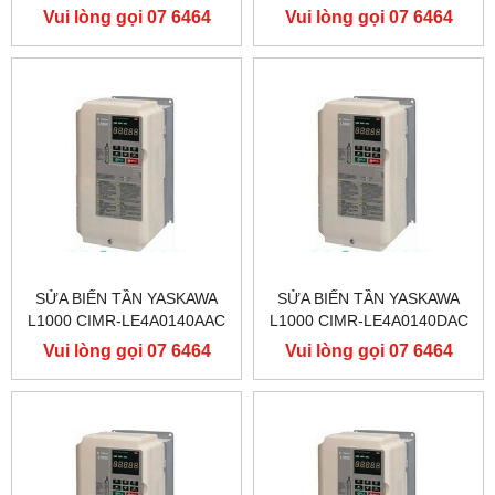
400V 90KW, BIẾN TẦN
400V 90KW, BIẾN TẦN
Vui lòng gọi 07 6464
Vui lòng gọi 07 6464
YASKAWA L1000
YASKAWA L1000
9556
9556
SỬA BIẾN TẦN YASKAWA
SỬA BIẾN TẦN YASKAWA
L1000 CIMR-LE4A0140AAC
L1000 CIMR-LE4A0140DAC
400V 75KW, BIẾN TẦN
400V 75KW, BIẾN TẦN
Vui lòng gọi 07 6464
Vui lòng gọi 07 6464
YASKAWA L1000
YASKAWA L1000
9556
9556