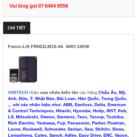
Vui lòng gọi 07 6464 9556
CHI TIẾT
Frenic-Lift FRN22LM1S-4A 400V 22KW
VINITECH
nhận
sửa chữa biến tần
các hãng
Châu Âu, Mỹ,
Anh, Đức, Ý, Nhật Bản, Đài Loan, Hàn Quốc, Trung Quốc,
... với các nhãn hiệu như:
ABB, Danfoss, Delta, Emerson
& Control Techniques, Hitachi, Hyundai, Holip, INVT, Keb,
LS, Mitsubishi, Omron, Siemens, Teco, Tecorp, Toshiba,
Rich Electric, Yaskawa, Fuji, Panasonic, Parker, Powtran,
Lenze, Rockwell, Schneider, Senlan, Sew, Shihlin, Sinee,
Longshenq, Cutes, Sanch, Adlee, Easy Drive, ENC, Vacon,