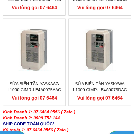
400V 45KW, BIẾN TẦN
400V 45KW, BIẾN TẦN
Vui lòng gọi 07 6464
Vui lòng gọi 07 6464
YASKAWA L1000
YASKAWA L1000
9556
9556
SỬA BIẾN TẦN YASKAWA
SỬA BIẾN TẦN YASKAWA
L1000 CIMR-LE4A0075AAC
L1000 CIMR-LE4A0075DAC
400V 37KW, BIẾN TẦN
400V 37KW, BIẾN TẦN
Vui lòng gọi 07 6464
Vui lòng gọi 07 6464
YASKAWA L1000
YASKAWA L1000
9556
9556
Kinh Doanh 1: 07.6464.9556
( Zalo )
Kinh Doanh 2: 0909 752 144
SHIP CODE TOÀN QUỐC*
Kỹ thuật 1: 07 6464 9556
( Zalo )