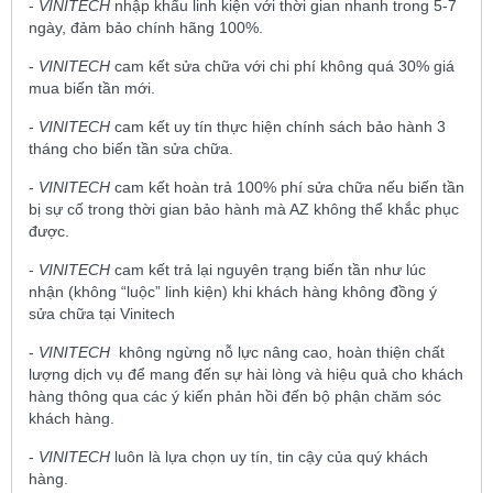
-
VINITECH
nhập khẩu linh kiện với thời gian nhanh trong 5-7
ngày, đảm bảo chính hãng 100%.
-
VINITECH
cam kết sửa chữa với chi phí không quá 30% giá
mua biến tần mới.
-
VINITECH
cam kết uy tín thực hiện chính sách bảo hành 3
tháng cho biến tần sửa chữa.
-
VINITECH
cam kết hoàn trả 100% phí sửa chữa nếu biến tần
bị sự cố trong thời gian bảo hành mà AZ không thể khắc phục
được.
-
VINITECH
cam kết trả lại nguyên trạng biến tần như lúc
nhận (không “luộc” linh kiện) khi khách hàng không đồng ý
sửa chữa tại Vinitech
-
VINITECH
không ngừng nỗ lực nâng cao, hoàn thiện chất
lượng dịch vụ để mang đến sự hài lòng và hiệu quả cho khách
hàng thông qua các ý kiến phản hồi đến bộ phận chăm sóc
khách hàng.
-
VINITECH
luôn là lựa chọn uy tín, tin cậy của quý khách
hàng.