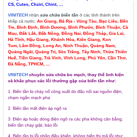
CS, Cutes, Chziri, Chint, …
VINITECH
nhận
sửa chữa biến tần
ở các tỉnh thành trên
khắp cả nước:
An Giang, Bà Rịa - Vũng Tàu, Bạc Liêu,
Bến
Tre, Bình Định, Bình Dương, Bình Phước, Bình Thuận, Cà
Mau
,
Đắk Lắk, Đắk Nông, Đồng Nai, Đồng Tháp, Gia Lai,
Hà Tĩnh, Hậu Giang, Khánh Hòa, Kiên Giang, Kon
Tum
, Lâm Đồng, Long An, Ninh Thuận, Quảng Nam,
Quảng Ngãi, Quảng Trị, Sóc Trăng, Tây Ninh, Thừa Thiên
Huế, Tiền Giang, Trà Vinh, Vĩnh Long, Phú Yên, Cần Thơ,
Đà Nẵng, TPHCM, …
VINITECH
chuyên sửa chữa bo mạch, thay thế linh kiện
và khắc phục các lỗi thường gặp của biến tần như:
1. Biến tần bị cháy nổ công suất do đấu nối sai nguồn điện,
chạm ngắn mạch pha
2. Biến tần mất điện áp ngõ ra
3. Điện áp hoặc dòng điện ngõ ra các pha không cân bằng,
biến tần chạy giật, báo lỗi
4. Biến tần bị lỗi phần điều khiển, không hiển thị mã lỗi như: