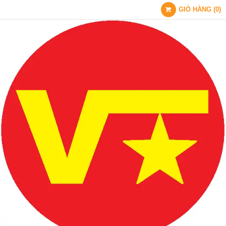
GIỎ HÀNG
(
0
)