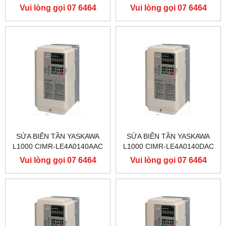
400V 90KW, BIẾN TẦN
400V 90KW, BIẾN TẦN
Vui lòng gọi 07 6464
Vui lòng gọi 07 6464
YASKAWA L1000
YASKAWA L1000
9556
9556
SỬA BIẾN TẦN YASKAWA
SỬA BIẾN TẦN YASKAWA
L1000 CIMR-LE4A0140AAC
L1000 CIMR-LE4A0140DAC
400V 75KW, BIẾN TẦN
400V 75KW, BIẾN TẦN
Vui lòng gọi 07 6464
Vui lòng gọi 07 6464
YASKAWA L1000
YASKAWA L1000
9556
9556