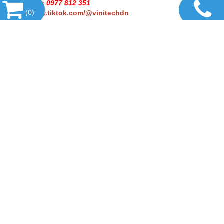
Kỹ thuật 2 : 0977 812 351
(
0
)
https://www.tiktok.com/@vinitechdn
DANH MỤC SẢN PHẨM
SẢN PHẨM HOT
TIN TỨC
LIÊN KẾT WEBSITE
THỐNG KÊ
CÔNG TY TNHH THƯƠNG MẠI DỊCH VỤ
THIẾT BỊ VINITECH
Văn phòng : Số 2/7, khu phố 5, Phường Trấn Biên,
Thành phố Đồng Nai
Cửa hàng : kp. Đồng Nai, Hoàng Minh Chánh, phường