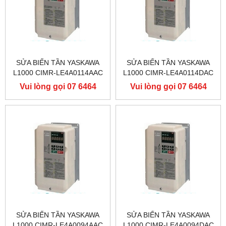
SỬA BIẾN TẦN YASKAWA
SỬA BIẾN TẦN YASKAWA
L1000 CIMR-LE4A0114AAC
L1000 CIMR-LE4A0114DAC
400V 55KW, BIẾN TẦN
400V 55KW, BIẾN TẦN
Vui lòng gọi 07 6464
Vui lòng gọi 07 6464
YASKAWA L1000
YASKAWA L1000
9556
9556
SỬA BIẾN TẦN YASKAWA
SỬA BIẾN TẦN YASKAWA
L1000 CIMR-LE4A0094AAC
L1000 CIMR-LE4A0094DAC