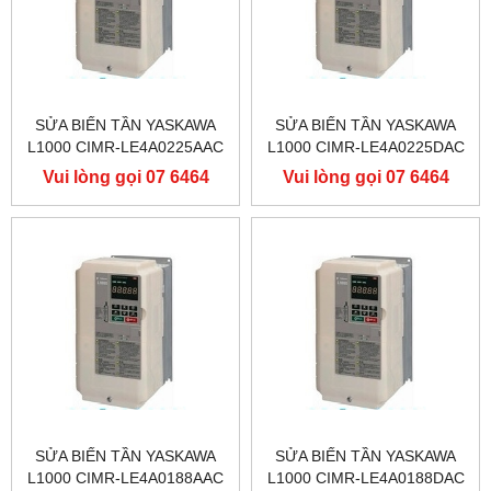
SỬA BIẾN TẦN YASKAWA
SỬA BIẾN TẦN YASKAWA
L1000 CIMR-LE4A0225AAC
L1000 CIMR-LE4A0225DAC
400V 110KW, BIẾN TẦN
400V 110KW, BIẾN TẦN
Vui lòng gọi 07 6464
Vui lòng gọi 07 6464
YASKAWA L1000
YASKAWA L1000
9556
9556
SỬA BIẾN TẦN YASKAWA
SỬA BIẾN TẦN YASKAWA
L1000 CIMR-LE4A0188AAC
L1000 CIMR-LE4A0188DAC