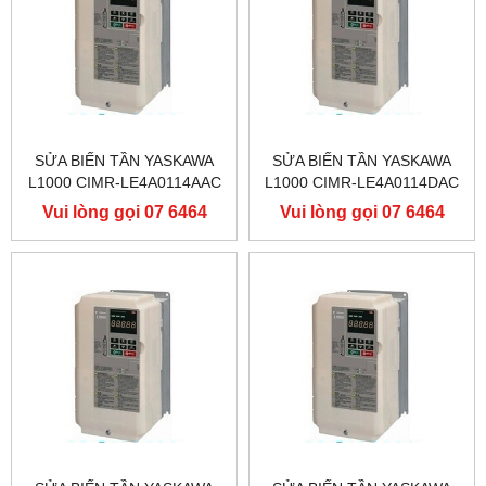
SỬA BIẾN TẦN YASKAWA
SỬA BIẾN TẦN YASKAWA
L1000 CIMR-LE4A0114AAC
L1000 CIMR-LE4A0114DAC
400V 55KW, BIẾN TẦN
400V 55KW, BIẾN TẦN
Vui lòng gọi 07 6464
Vui lòng gọi 07 6464
YASKAWA L1000
YASKAWA L1000
9556
9556