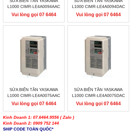
SỬA BIẾN TẦN YASKAWA
SỬA BIẾN TẦN YASKAWA
L1000 CIMR-LE4A0094AAC
L1000 CIMR-LE4A0094DAC
400V 45KW, BIẾN TẦN
400V 45KW, BIẾN TẦN
Vui lòng gọi 07 6464
Vui lòng gọi 07 6464
YASKAWA L1000
YASKAWA L1000
9556
9556
SỬA BIẾN TẦN YASKAWA
SỬA BIẾN TẦN YASKAWA
L1000 CIMR-LE4A0075AAC
L1000 CIMR-LE4A0075DAC
400V 37KW, BIẾN TẦN
400V 37KW, BIẾN TẦN
Vui lòng gọi 07 6464
Vui lòng gọi 07 6464
YASKAWA L1000
YASKAWA L1000
9556
9556
Kinh Doanh 1: 07.6464.9556
( Zalo )
Kinh Doanh 2: 0909 752 144
SHIP CODE TOÀN QUỐC*