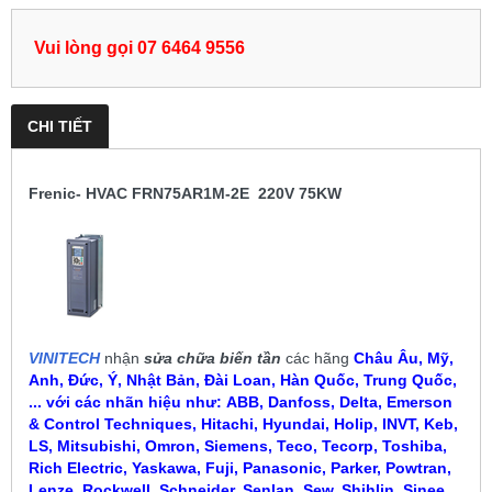
Vui lòng gọi 07 6464 9556
CHI TIẾT
Frenic- HVAC FRN75AR1M-2E 220V 75KW
VINITECH
nhận
sửa chữa biến tần
các hãng
Châu Âu, Mỹ,
Anh, Đức, Ý, Nhật Bản, Đài Loan, Hàn Quốc, Trung Quốc,
... với các nhãn hiệu như:
ABB, Danfoss, Delta, Emerson
& Control Techniques, Hitachi, Hyundai, Holip, INVT, Keb,
LS, Mitsubishi, Omron, Siemens, Teco, Tecorp, Toshiba,
Rich Electric, Yaskawa, Fuji, Panasonic, Parker, Powtran,
Lenze, Rockwell, Schneider, Senlan, Sew, Shihlin, Sinee,