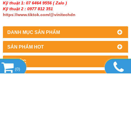
Kỹ thuật 1: 07 6464 9556
( Zalo )
Kỹ thuật 2 : 0977 812 351
https://www.tiktok.com/@vinitechdn
DANH MỤC SẢN PHẨM
SẢN PHẨM HOT
TIN TỨC
(
0
)
LIÊN KẾT WEBSITE
THỐNG KÊ
CÔNG TY TNHH THƯƠNG MẠI DỊCH VỤ
THIẾT BỊ VINITECH
Văn phòng : Số 2/7, khu phố 5, Phường Trấn Biên,
Thành phố Đồng Nai