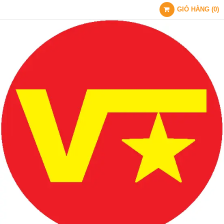
GIỎ HÀNG
(
0
)