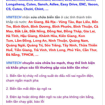
Longshenq, Cutes, Sanch, Adlee, Easy Drive, ENC, Vacon,
CS, Cutes, Chziri, Chint, …
VINITECH
nhận
sửa chữa biến tần
ở các tỉnh thành trên
khắp cả nước:
An Giang, Bà Rịa - Vũng Tàu, Bạc Liêu,
Bến
Tre, Bình Định, Bình Dương, Bình Phước, Bình Thuận, Cà
Mau
,
Đắk Lắk, Đắk Nông, Đồng Nai, Đồng Tháp, Gia Lai,
Hà Tĩnh, Hậu Giang, Khánh Hòa, Kiên Giang, Kon
Tum
, Lâm Đồng, Long An, Ninh Thuận, Quảng Nam,
Quảng Ngãi, Quảng Trị, Sóc Trăng, Tây Ninh, Thừa Thiên
Huế, Tiền Giang, Trà Vinh, Vĩnh Long, Phú Yên, Cần Thơ,
Đà Nẵng, TPHCM, …
VINITECH
chuyên sửa chữa bo mạch, thay thế linh kiện
và khắc phục các lỗi thường gặp của biến tần như:
1. Biến tần bị cháy nổ công suất do đấu nối sai nguồn điện,
chạm ngắn mạch pha
2. Biến tần mất điện áp ngõ ra
3. Điện áp hoặc dòng điện ngõ ra các pha không cân bằng,
biến tần chạy giật, báo lỗi