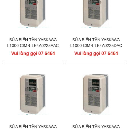
SỬA BIẾN TẦN YASKAWA
SỬA BIẾN TẦN YASKAWA
L1000 CIMR-LE4A0225AAC
L1000 CIMR-LE4A0225DAC
400V 110KW, BIẾN TẦN
400V 110KW, BIẾN TẦN
Vui lòng gọi 07 6464
Vui lòng gọi 07 6464
YASKAWA L1000
YASKAWA L1000
9556
9556
SỬA BIẾN TẦN YASKAWA
SỬA BIẾN TẦN YASKAWA