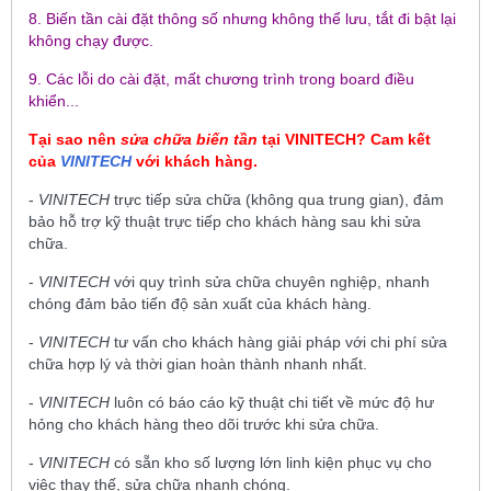
8. Biến tần cài đặt thông số nhưng không thể lưu, tắt đi bật lại
không chạy được.
9. Các lỗi do cài đặt, mất chương trình trong board điều
khiển...
Tại sao nên
sửa chữa biến tần
tại
VINITECH
? Cam kết
của
VINITECH
với khách hàng.
-
VINITECH
trực tiếp sửa chữa (không qua trung gian), đảm
bảo hỗ trợ kỹ thuật trực tiếp cho khách hàng sau khi sửa
chữa.
-
VINITECH
với quy trình sửa chữa chuyên nghiệp, nhanh
chóng đảm bảo tiến độ sản xuất của khách hàng.
-
VINITECH
tư vấn cho khách hàng giải pháp với chi phí sửa
chữa hợp lý và thời gian hoàn thành nhanh nhất.
-
VINITECH
luôn có báo cáo kỹ thuật chi tiết về mức độ hư
hỏng cho khách hàng theo dõi trước khi sửa chữa.
-
VINITECH
có sẵn kho số lượng lớn linh kiện phục vụ cho
việc thay thế, sửa chữa nhanh chóng.