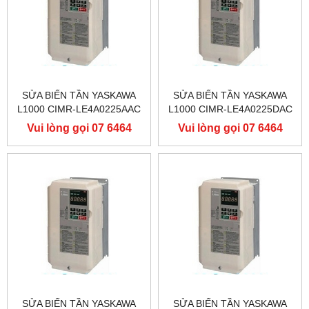
SỬA BIẾN TẦN YASKAWA
SỬA BIẾN TẦN YASKAWA
L1000 CIMR-LE4A0225AAC
L1000 CIMR-LE4A0225DAC
400V 110KW, BIẾN TẦN
400V 110KW, BIẾN TẦN
Vui lòng gọi 07 6464
Vui lòng gọi 07 6464
YASKAWA L1000
YASKAWA L1000
9556
9556
SỬA BIẾN TẦN YASKAWA
SỬA BIẾN TẦN YASKAWA