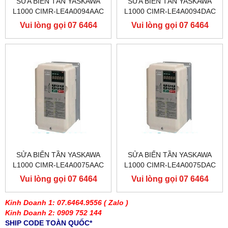
SỬA BIẾN TẦN YASKAWA
SỬA BIẾN TẦN YASKAWA
L1000 CIMR-LE4A0094AAC
L1000 CIMR-LE4A0094DAC
400V 45KW, BIẾN TẦN
400V 45KW, BIẾN TẦN
Vui lòng gọi 07 6464
Vui lòng gọi 07 6464
YASKAWA L1000
YASKAWA L1000
9556
9556
SỬA BIẾN TẦN YASKAWA
SỬA BIẾN TẦN YASKAWA
L1000 CIMR-LE4A0075AAC
L1000 CIMR-LE4A0075DAC
400V 37KW, BIẾN TẦN
400V 37KW, BIẾN TẦN
Vui lòng gọi 07 6464
Vui lòng gọi 07 6464
YASKAWA L1000
YASKAWA L1000
9556
9556
Kinh Doanh 1: 07.6464.9556
( Zalo )
Kinh Doanh 2: 0909 752 144
SHIP CODE TOÀN QUỐC*