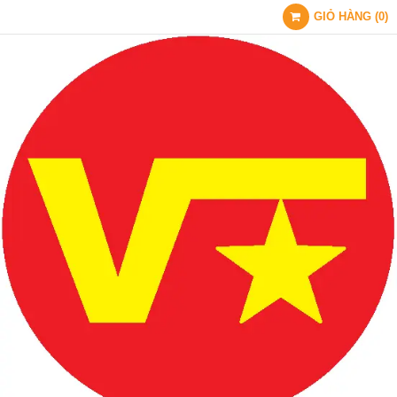
GIỎ HÀNG
(
0
)