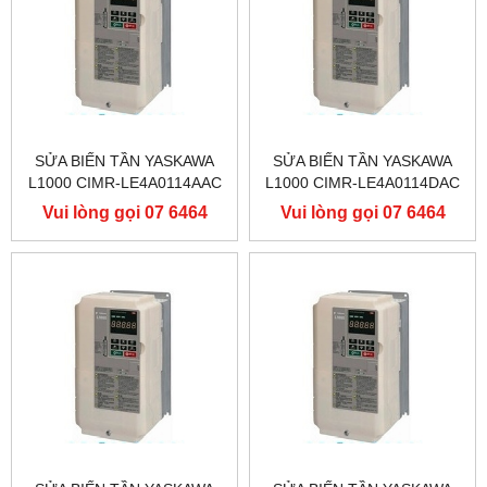
SỬA BIẾN TẦN YASKAWA
SỬA BIẾN TẦN YASKAWA
L1000 CIMR-LE4A0114AAC
L1000 CIMR-LE4A0114DAC
400V 55KW, BIẾN TẦN
400V 55KW, BIẾN TẦN
Vui lòng gọi 07 6464
Vui lòng gọi 07 6464
YASKAWA L1000
YASKAWA L1000
9556
9556