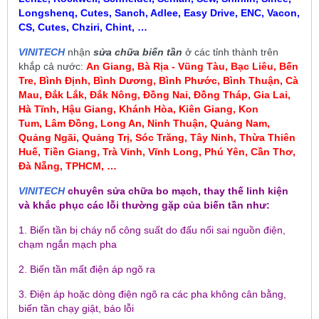
Longshenq, Cutes, Sanch, Adlee, Easy Drive, ENC, Vacon,
CS, Cutes, Chziri, Chint, …
VINITECH
nhận
sửa chữa biến tần
ở các tỉnh thành trên
khắp cả nước:
An Giang, Bà Rịa - Vũng Tàu, Bạc Liêu,
Bến
Tre, Bình Định, Bình Dương, Bình Phước, Bình Thuận, Cà
Mau
,
Đắk Lắk, Đắk Nông, Đồng Nai, Đồng Tháp, Gia Lai,
Hà Tĩnh, Hậu Giang, Khánh Hòa, Kiên Giang, Kon
Tum
, Lâm Đồng, Long An, Ninh Thuận, Quảng Nam,
Quảng Ngãi, Quảng Trị, Sóc Trăng, Tây Ninh, Thừa Thiên
Huế, Tiền Giang, Trà Vinh, Vĩnh Long, Phú Yên, Cần Thơ,
Đà Nẵng, TPHCM, …
VINITECH
chuyên sửa chữa bo mạch, thay thế linh kiện
và khắc phục các lỗi thường gặp của biến tần như:
1. Biến tần bị cháy nổ công suất do đấu nối sai nguồn điện,
chạm ngắn mạch pha
2. Biến tần mất điện áp ngõ ra
3. Điện áp hoặc dòng điện ngõ ra các pha không cân bằng,
biến tần chạy giật, báo lỗi