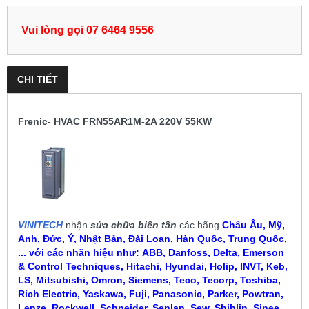
Vui lòng gọi 07 6464 9556
CHI TIẾT
Frenic- HVAC FRN55AR1M-2A 220V 55KW
VINITECH
nhận
sửa chữa biến tần
các hãng
Châu Âu, Mỹ,
Anh, Đức, Ý, Nhật Bản, Đài Loan, Hàn Quốc, Trung Quốc,
... với các nhãn hiệu như:
ABB, Danfoss, Delta, Emerson
& Control Techniques, Hitachi, Hyundai, Holip, INVT, Keb,
LS, Mitsubishi, Omron, Siemens, Teco, Tecorp, Toshiba,
Rich Electric, Yaskawa, Fuji, Panasonic, Parker, Powtran,
Lenze, Rockwell, Schneider, Senlan, Sew, Shihlin, Sinee,