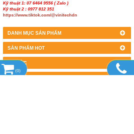
Kỹ thuật 1: 07 6464 9556
( Zalo )
Kỹ thuật 2 : 0977 812 351
https://www.tiktok.com/@vinitechdn
DANH MỤC SẢN PHẨM
SẢN PHẨM HOT
TIN TỨC
(
0
)
LIÊN KẾT WEBSITE
THỐNG KÊ
CÔNG TY TNHH THƯƠNG MẠI DỊCH VỤ
THIẾT BỊ VINITECH
Văn phòng : Số 2/7, khu phố 5, Phường Trấn Biên,
Thành phố Đồng Nai