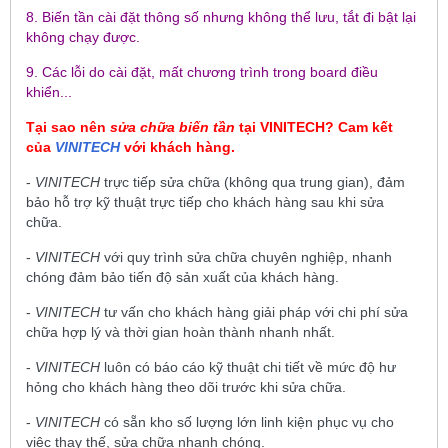
8. Biến tần cài đặt thông số nhưng không thể lưu, tắt đi bật lại
không chạy được.
9. Các lỗi do cài đặt, mất chương trình trong board điều
khiển...
Tại sao nên
sửa chữa biến tần
tại
VINITECH
? Cam kết
của
VINITECH
với khách hàng.
-
VINITECH
trực tiếp sửa chữa (không qua trung gian), đảm
bảo hỗ trợ kỹ thuật trực tiếp cho khách hàng sau khi sửa
chữa.
-
VINITECH
với quy trình sửa chữa chuyên nghiệp, nhanh
chóng đảm bảo tiến độ sản xuất của khách hàng.
-
VINITECH
tư vấn cho khách hàng giải pháp với chi phí sửa
chữa hợp lý và thời gian hoàn thành nhanh nhất.
-
VINITECH
luôn có báo cáo kỹ thuật chi tiết về mức độ hư
hỏng cho khách hàng theo dõi trước khi sửa chữa.
-
VINITECH
có sẵn kho số lượng lớn linh kiện phục vụ cho
việc thay thế, sửa chữa nhanh chóng.