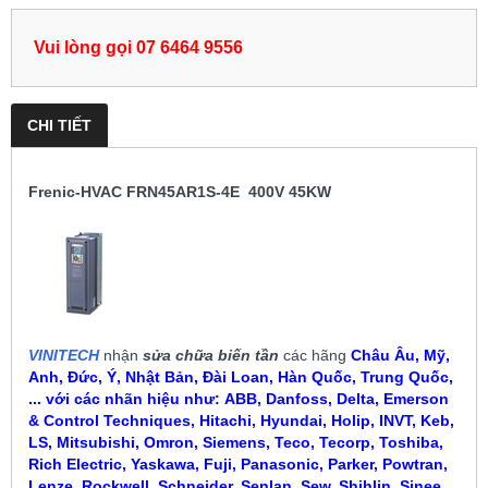
Vui lòng gọi 07 6464 9556
CHI TIẾT
Frenic-HVAC FRN45AR1S-4E 400V 45KW
VINITECH
nhận
sửa chữa biến tần
các hãng
Châu Âu, Mỹ,
Anh, Đức, Ý, Nhật Bản, Đài Loan, Hàn Quốc, Trung Quốc,
... với các nhãn hiệu như:
ABB, Danfoss, Delta, Emerson
& Control Techniques, Hitachi, Hyundai, Holip, INVT, Keb,
LS, Mitsubishi, Omron, Siemens, Teco, Tecorp, Toshiba,
Rich Electric, Yaskawa, Fuji, Panasonic, Parker, Powtran,
Lenze, Rockwell, Schneider, Senlan, Sew, Shihlin, Sinee,