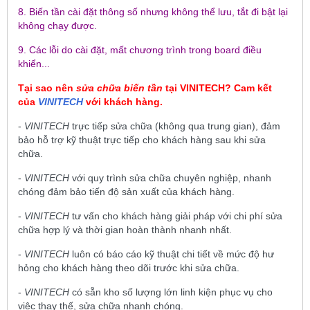
8. Biến tần cài đặt thông số nhưng không thể lưu, tắt đi bật lại
không chạy được.
9. Các lỗi do cài đặt, mất chương trình trong board điều
khiển...
Tại sao nên
sửa chữa biến tần
tại
VINITECH
? Cam kết
của
VINITECH
với khách hàng.
-
VINITECH
trực tiếp sửa chữa (không qua trung gian), đảm
bảo hỗ trợ kỹ thuật trực tiếp cho khách hàng sau khi sửa
chữa.
-
VINITECH
với quy trình sửa chữa chuyên nghiệp, nhanh
chóng đảm bảo tiến độ sản xuất của khách hàng.
-
VINITECH
tư vấn cho khách hàng giải pháp với chi phí sửa
chữa hợp lý và thời gian hoàn thành nhanh nhất.
-
VINITECH
luôn có báo cáo kỹ thuật chi tiết về mức độ hư
hỏng cho khách hàng theo dõi trước khi sửa chữa.
-
VINITECH
có sẵn kho số lượng lớn linh kiện phục vụ cho
việc thay thế, sửa chữa nhanh chóng.