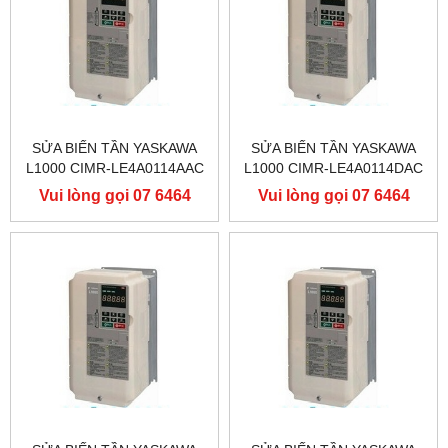
SỬA BIẾN TẦN YASKAWA
SỬA BIẾN TẦN YASKAWA
L1000 CIMR-LE4A0114AAC
L1000 CIMR-LE4A0114DAC
400V 55KW, BIẾN TẦN
400V 55KW, BIẾN TẦN
Vui lòng gọi 07 6464
Vui lòng gọi 07 6464
YASKAWA L1000
YASKAWA L1000
9556
9556