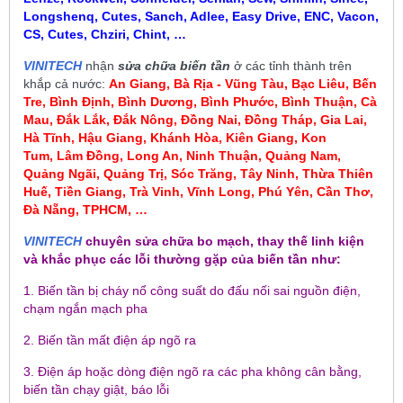
Longshenq, Cutes, Sanch, Adlee, Easy Drive, ENC, Vacon,
CS, Cutes, Chziri, Chint, …
VINITECH
nhận
sửa chữa biến tần
ở các tỉnh thành trên
khắp cả nước:
An Giang, Bà Rịa - Vũng Tàu, Bạc Liêu,
Bến
Tre, Bình Định, Bình Dương, Bình Phước, Bình Thuận, Cà
Mau
,
Đắk Lắk, Đắk Nông, Đồng Nai, Đồng Tháp, Gia Lai,
Hà Tĩnh, Hậu Giang, Khánh Hòa, Kiên Giang, Kon
Tum
, Lâm Đồng, Long An, Ninh Thuận, Quảng Nam,
Quảng Ngãi, Quảng Trị, Sóc Trăng, Tây Ninh, Thừa Thiên
Huế, Tiền Giang, Trà Vinh, Vĩnh Long, Phú Yên, Cần Thơ,
Đà Nẵng, TPHCM, …
VINITECH
chuyên sửa chữa bo mạch, thay thế linh kiện
và khắc phục các lỗi thường gặp của biến tần như:
1. Biến tần bị cháy nổ công suất do đấu nối sai nguồn điện,
chạm ngắn mạch pha
2. Biến tần mất điện áp ngõ ra
3. Điện áp hoặc dòng điện ngõ ra các pha không cân bằng,
biến tần chạy giật, báo lỗi