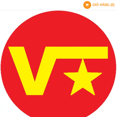
GIỎ HÀNG
(
0
)