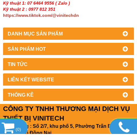
Kỹ thuật 1: 07 6464 9556
( Zalo )
Kỹ thuật 2 : 0977 812 351
https://www.tiktok.com/@vinitechdn
DANH MỤC SẢN PHẨM
SẢN PHẨM HOT
TIN TỨC
LIÊN KẾT WEBSITE
THỐNG KÊ
CÔNG TY TNHH THƯƠNG MẠI DỊCH VỤ
THIẾT BỊ VINITECH
Văn phòng : Số 2/7, khu phố 5, Phường Trấn Biên,
(
0
)
Thành phố Đồng Nai