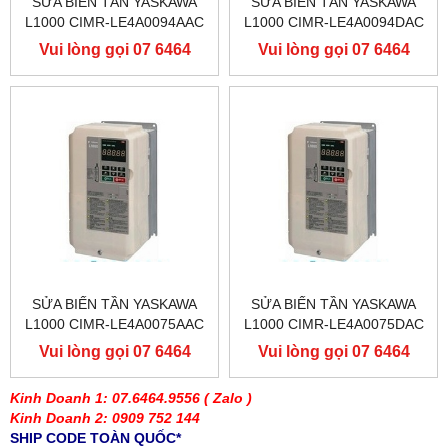
SỬA BIẾN TẦN YASKAWA
SỬA BIẾN TẦN YASKAWA
L1000 CIMR-LE4A0094AAC
L1000 CIMR-LE4A0094DAC
400V 45KW, BIẾN TẦN
400V 45KW, BIẾN TẦN
Vui lòng gọi 07 6464
Vui lòng gọi 07 6464
YASKAWA L1000
YASKAWA L1000
9556
9556
SỬA BIẾN TẦN YASKAWA
SỬA BIẾN TẦN YASKAWA
L1000 CIMR-LE4A0075AAC
L1000 CIMR-LE4A0075DAC
400V 37KW, BIẾN TẦN
400V 37KW, BIẾN TẦN
Vui lòng gọi 07 6464
Vui lòng gọi 07 6464
YASKAWA L1000
YASKAWA L1000
9556
9556
Kinh Doanh 1: 07.6464.9556
( Zalo )
Kinh Doanh 2: 0909 752 144
SHIP CODE TOÀN QUỐC*