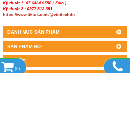
Kỹ thuật 1: 07 6464 9556
( Zalo )
Kỹ thuật 2 : 0977 812 351
https://www.tiktok.com/@vinitechdn
DANH MỤC SẢN PHẨM
SẢN PHẨM HOT
TIN TỨC
(
0
)
LIÊN KẾT WEBSITE
THỐNG KÊ
CÔNG TY TNHH THƯƠNG MẠI DỊCH VỤ
THIẾT BỊ VINITECH
Văn phòng : Số 2/7, khu phố 5, Phường Trấn Biên,
Thành phố Đồng Nai