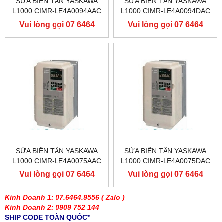
SỬA BIẾN TẦN YASKAWA
SỬA BIẾN TẦN YASKAWA
L1000 CIMR-LE4A0094AAC
L1000 CIMR-LE4A0094DAC
400V 45KW, BIẾN TẦN
400V 45KW, BIẾN TẦN
Vui lòng gọi 07 6464
Vui lòng gọi 07 6464
YASKAWA L1000
YASKAWA L1000
9556
9556
SỬA BIẾN TẦN YASKAWA
SỬA BIẾN TẦN YASKAWA
L1000 CIMR-LE4A0075AAC
L1000 CIMR-LE4A0075DAC
400V 37KW, BIẾN TẦN
400V 37KW, BIẾN TẦN
Vui lòng gọi 07 6464
Vui lòng gọi 07 6464
YASKAWA L1000
YASKAWA L1000
9556
9556
Kinh Doanh 1: 07.6464.9556
( Zalo )
Kinh Doanh 2: 0909 752 144
SHIP CODE TOÀN QUỐC*