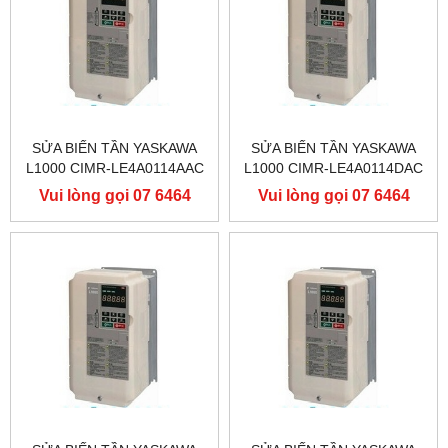
SỬA BIẾN TẦN YASKAWA
SỬA BIẾN TẦN YASKAWA
L1000 CIMR-LE4A0114AAC
L1000 CIMR-LE4A0114DAC
400V 55KW, BIẾN TẦN
400V 55KW, BIẾN TẦN
Vui lòng gọi 07 6464
Vui lòng gọi 07 6464
YASKAWA L1000
YASKAWA L1000
9556
9556