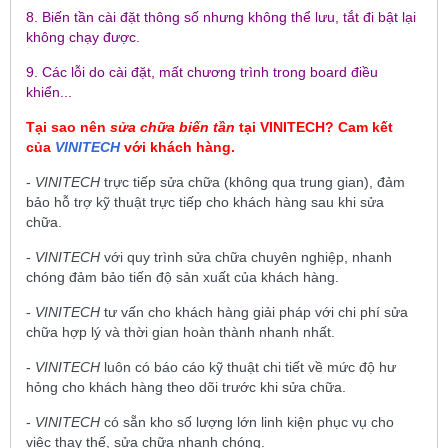
8. Biến tần cài đặt thông số nhưng không thể lưu, tắt đi bật lại
không chạy được.
9. Các lỗi do cài đặt, mất chương trình trong board điều
khiển...
Tại sao nên
sửa chữa biến tần
tại
VINITECH
? Cam kết
của
VINITECH
với khách hàng.
-
VINITECH
trực tiếp sửa chữa (không qua trung gian), đảm
bảo hỗ trợ kỹ thuật trực tiếp cho khách hàng sau khi sửa
chữa.
-
VINITECH
với quy trình sửa chữa chuyên nghiệp, nhanh
chóng đảm bảo tiến độ sản xuất của khách hàng.
-
VINITECH
tư vấn cho khách hàng giải pháp với chi phí sửa
chữa hợp lý và thời gian hoàn thành nhanh nhất.
-
VINITECH
luôn có báo cáo kỹ thuật chi tiết về mức độ hư
hỏng cho khách hàng theo dõi trước khi sửa chữa.
-
VINITECH
có sẵn kho số lượng lớn linh kiện phục vụ cho
việc thay thế, sửa chữa nhanh chóng.