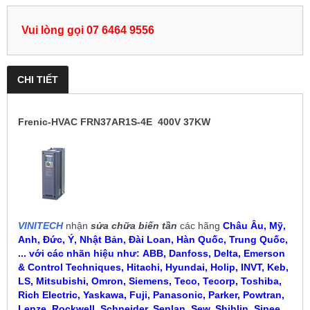
Vui lòng gọi 07 6464 9556
CHI TIẾT
Frenic-HVAC FRN37AR1S-4E 400V 37KW
VINITECH
nhận
sửa chữa biến tần
các hãng
Châu Âu, Mỹ,
Anh, Đức, Ý, Nhật Bản, Đài Loan, Hàn Quốc, Trung Quốc,
... với các nhãn hiệu như:
ABB, Danfoss, Delta, Emerson
& Control Techniques, Hitachi, Hyundai, Holip, INVT, Keb,
LS, Mitsubishi, Omron, Siemens, Teco, Tecorp, Toshiba,
Rich Electric, Yaskawa, Fuji, Panasonic, Parker, Powtran,
Lenze, Rockwell, Schneider, Senlan, Sew, Shihlin, Sinee,