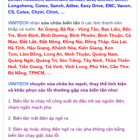
Longshenq, Cutes, Sanch, Adlee, Easy Drive, ENC, Vacon,
CS, Cutes, Chziri, Chint, …
VINITECH
nhận
sửa chữa biến tần
ở các tỉnh thành trên
khắp cả nước:
An Giang, Bà Rịa - Vũng Tàu, Bạc Liêu,
Bến
Tre, Bình Định, Bình Dương, Bình Phước, Bình Thuận, Cà
Mau
,
Đắk Lắk, Đắk Nông, Đồng Nai, Đồng Tháp, Gia Lai,
Hà Tĩnh, Hậu Giang, Khánh Hòa, Kiên Giang, Kon
Tum
, Lâm Đồng, Long An, Ninh Thuận, Quảng Nam,
Quảng Ngãi, Quảng Trị, Sóc Trăng, Tây Ninh, Thừa Thiên
Huế, Tiền Giang, Trà Vinh, Vĩnh Long, Phú Yên, Cần Thơ,
Đà Nẵng, TPHCM, …
VINITECH
chuyên sửa chữa bo mạch, thay thế linh kiện
và khắc phục các lỗi thường gặp của biến tần như:
1. Biến tần bị cháy nổ công suất do đấu nối sai nguồn điện,
chạm ngắn mạch pha
2. Biến tần mất điện áp ngõ ra
3. Điện áp hoặc dòng điện ngõ ra các pha không cân bằng,
biến tần chạy giật, báo lỗi