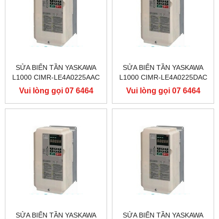
SỬA BIẾN TẦN YASKAWA
SỬA BIẾN TẦN YASKAWA
L1000 CIMR-LE4A0225AAC
L1000 CIMR-LE4A0225DAC
400V 110KW, BIẾN TẦN
400V 110KW, BIẾN TẦN
Vui lòng gọi 07 6464
Vui lòng gọi 07 6464
YASKAWA L1000
YASKAWA L1000
9556
9556
SỬA BIẾN TẦN YASKAWA
SỬA BIẾN TẦN YASKAWA