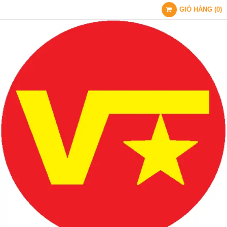
GIỎ HÀNG
(
0
)