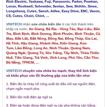
Rich Electric, Yaskawa, Fuji, Panasonic, Parker, Powtran,
Lenze, Rockwell, Schneider, Senlan, Sew, Shihlin, Sinee,
Longshenq, Cutes, Sanch, Adlee, Easy Drive, ENC, Vacon,
CS, Cutes, Chziri, Chint, …
VINITECH
nhận
sửa chữa biến tần
ở các tỉnh thành trên
khắp cả nước:
An Giang, Bà Rịa - Vũng Tàu, Bạc Liêu,
Bến
Tre, Bình Định, Bình Dương, Bình Phước, Bình Thuận, Cà
Mau
,
Đắk Lắk, Đắk Nông, Đồng Nai, Đồng Tháp, Gia Lai,
Hà Tĩnh, Hậu Giang, Khánh Hòa, Kiên Giang, Kon
Tum
, Lâm Đồng, Long An, Ninh Thuận, Quảng Nam,
Quảng Ngãi, Quảng Trị, Sóc Trăng, Tây Ninh, Thừa Thiên
Huế, Tiền Giang, Trà Vinh, Vĩnh Long, Phú Yên, Cần Thơ,
Đà Nẵng, TPHCM, …
VINITECH
chuyên sửa chữa bo mạch, thay thế linh kiện
và khắc phục các lỗi thường gặp của biến tần như:
1. Biến tần bị cháy nổ công suất do đấu nối sai nguồn điện,
chạm ngắn mạch pha
2. Biến tần mất điện áp ngõ ra
3. Điện áp hoặc dòng điện ngõ ra các pha không cân bằng,