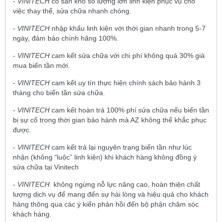
-
VINITECH
có sẵn kho số lượng lớn linh kiện phục vụ cho
việc thay thế, sửa chữa nhanh chóng.
-
VINITECH
nhập khẩu linh kiện với thời gian nhanh trong 5-7
ngày, đảm bảo chính hãng 100%.
-
VINITECH
cam kết sửa chữa với chi phí không quá 30% giá
mua biến tần mới.
-
VINITECH
cam kết uy tín thực hiện chính sách bảo hành 3
tháng cho biến tần sửa chữa.
-
VINITECH
cam kết hoàn trả 100% phí sửa chữa nếu biến tần
bị sự cố trong thời gian bảo hành mà AZ không thể khắc phục
được.
-
VINITECH
cam kết trả lại nguyên trạng biến tần như lúc
nhận (không “luộc” linh kiện) khi khách hàng không đồng ý
sửa chữa tại Vinitech
-
VINITECH
không ngừng nỗ lực nâng cao, hoàn thiện chất
lượng dịch vụ để mang đến sự hài lòng và hiệu quả cho khách
hàng thông qua các ý kiến phản hồi đến bộ phận chăm sóc
khách hàng.