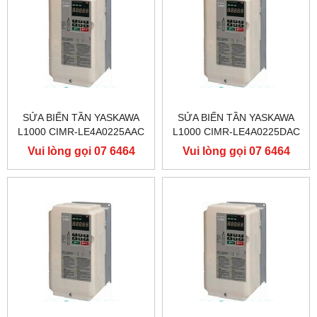
SỬA BIẾN TẦN YASKAWA
SỬA BIẾN TẦN YASKAWA
L1000 CIMR-LE4A0225AAC
L1000 CIMR-LE4A0225DAC
400V 110KW, BIẾN TẦN
400V 110KW, BIẾN TẦN
Vui lòng gọi 07 6464
Vui lòng gọi 07 6464
YASKAWA L1000
YASKAWA L1000
9556
9556