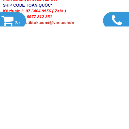
SHIP CODE TOÀN QUỐC*
Kỹ thuật 1: 07 6464 9556
( Zalo )
Kỹ thuật 2 : 0977 812 351
(
0
)
https://www.tiktok.com/@vinitechdn
DANH MỤC SẢN PHẨM
SẢN PHẨM HOT
TIN TỨC
LIÊN KẾT WEBSITE
THỐNG KÊ
CÔNG TY TNHH THƯƠNG MẠI DỊCH VỤ
THIẾT BỊ VINITECH
Văn phòng : Số 2/7, khu phố 5, Phường Trấn Biên,