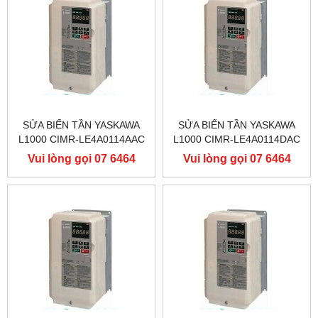
SỬA BIẾN TẦN YASKAWA
SỬA BIẾN TẦN YASKAWA
L1000 CIMR-LE4A0114AAC
L1000 CIMR-LE4A0114DAC
400V 55KW, BIẾN TẦN
400V 55KW, BIẾN TẦN
Vui lòng gọi 07 6464
Vui lòng gọi 07 6464
YASKAWA L1000
YASKAWA L1000
9556
9556