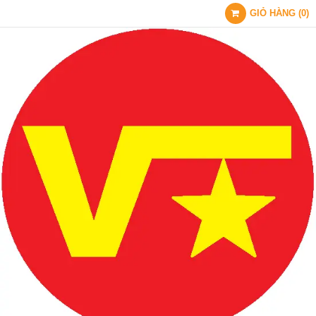
GIỎ HÀNG
(
0
)