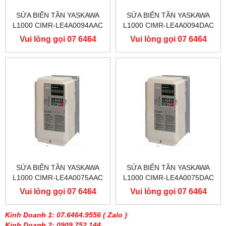
SỬA BIẾN TẦN YASKAWA
SỬA BIẾN TẦN YASKAWA
L1000 CIMR-LE4A0094AAC
L1000 CIMR-LE4A0094DAC
400V 45KW, BIẾN TẦN
400V 45KW, BIẾN TẦN
Vui lòng gọi 07 6464
Vui lòng gọi 07 6464
YASKAWA L1000
YASKAWA L1000
9556
9556
SỬA BIẾN TẦN YASKAWA
SỬA BIẾN TẦN YASKAWA
L1000 CIMR-LE4A0075AAC
L1000 CIMR-LE4A0075DAC
400V 37KW, BIẾN TẦN
400V 37KW, BIẾN TẦN
Vui lòng gọi 07 6464
Vui lòng gọi 07 6464
YASKAWA L1000
YASKAWA L1000
9556
9556
Kinh Doanh 1: 07.6464.9556
( Zalo )
Kinh Doanh 2: 0909 752 144