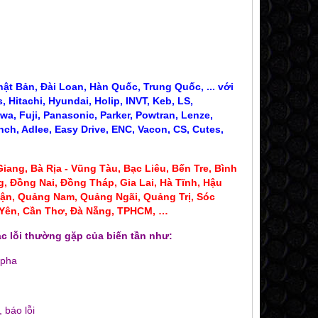
ật Bản, Đài Loan, Hàn Quốc, Trung Quốc, ... với
 Hitachi, Hyundai, Holip, INVT, Keb, LS,
wa, Fuji, Panasonic, Parker, Powtran, Lenze,
nch, Adlee, Easy Drive, ENC, Vacon, CS, Cutes,
iang, Bà Rịa - Vũng Tàu, Bạc Liêu,
Bến Tre, Bình
, Đồng Nai, Đồng Tháp, Gia Lai, Hà Tĩnh, Hậu
ận, Quảng Nam, Quảng Ngãi, Quảng Trị, Sóc
ú Yên, Cần Thơ, Đà Nẵng, TPHCM, …
c lỗi thường gặp của biến tần như:
 pha
CT BIẾN DÒNG 300A 400A
CT BIẾN DÒNG SC 
190,000 đ
100,000
MUA NGAY
MUA NG
 báo lỗi