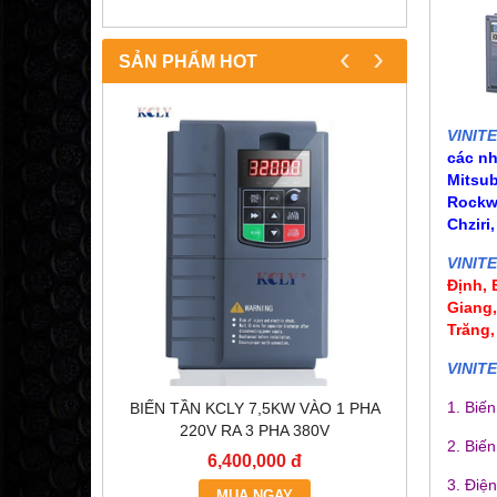
‹
›
SẢN PHẨM HOT
VINIT
các n
Mitsub
Rockwe
Chziri
VINIT
Định,
Giang
Trăng,
VINIT
1. Biế
OC200
BIẾN TẦN KCLY 7,5KW VÀO 1 PHA
BÓNG Đ
)
220V RA 3 PHA 380V
2. Biến
6,400,000 đ
3. Điệ
MUA NGAY