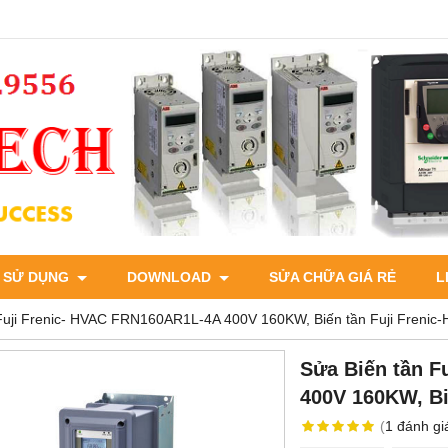
 SỬ DỤNG
DOWNLOAD
SỬA CHỮA GIÁ RẺ
L
Fuji Frenic- HVAC FRN160AR1L-4A 400V 160KW, Biến tần Fuji Frenic
Sửa Biến tần F
400V 160KW, Bi
(
1
đánh gi