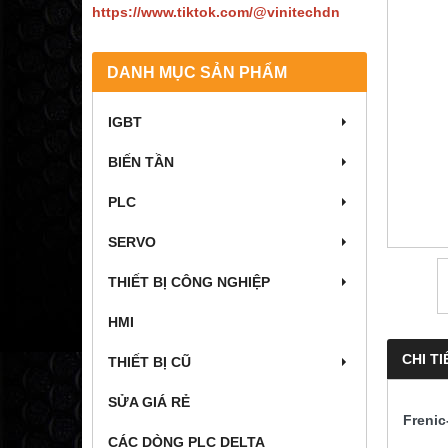
https://www.tiktok.com/@vinitechdn
DANH MỤC SẢN PHẨM
IGBT
BIẾN TẦN
PLC
SERVO
THIẾT BỊ CÔNG NGHIỆP
HMI
CHI TI
THIẾT BỊ CŨ
SỬA GIÁ RẺ
Freni
CÁC DÒNG PLC DELTA