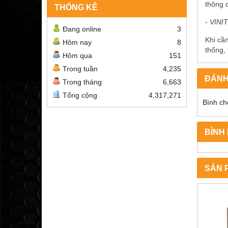
thông 
THỐNG KÊ
-
VINI
Đang online
3
Khi cầ
Hôm nay
8
thống,
Hôm qua
151
Trong tuần
4,235
ĐÁNH
Trong tháng
6,663
Tổng cộng
4,317,271
Bình ch
BÌNH
SẢN 