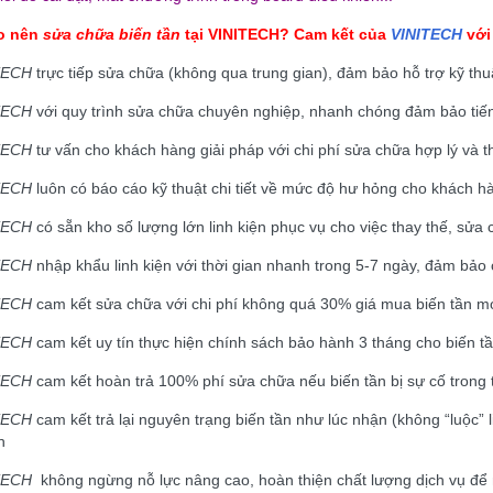
ao nên
sửa chữa biến tần
tại
VINITECH
? Cam kết của
VINITECH
với
TECH
trực tiếp sửa chữa (không qua trung gian), đảm bảo hỗ trợ kỹ thu
TECH
với quy trình sửa chữa chuyên nghiệp, nhanh chóng đảm bảo tiế
TECH
tư vấn cho khách hàng giải pháp với chi phí sửa chữa hợp lý và t
TECH
luôn có báo cáo kỹ thuật chi tiết về mức độ hư hỏng cho khách hà
TECH
có sẵn kho số lượng lớn linh kiện phục vụ cho việc thay thế, sử
TECH
nhập khẩu linh kiện với thời gian nhanh trong 5-7 ngày, đảm bảo
TECH
cam kết sửa chữa với chi phí không quá 30% giá mua biến tần mớ
TECH
cam kết uy tín thực hiện chính sách bảo hành 3 tháng cho biến t
TECH
cam kết hoàn trả 100% phí sửa chữa nếu biến tần bị sự cố trong 
TECH
cam kết trả lại nguyên trạng biến tần như lúc nhận (không “luộc
h
TECH
không ngừng nỗ lực nâng cao, hoàn thiện chất lượng dịch vụ để