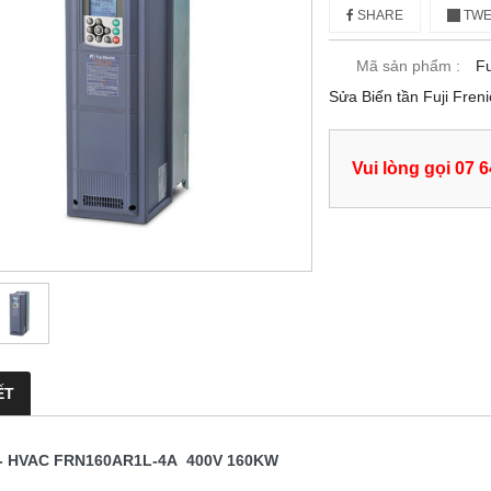
SHARE
TWE
Mã sản phẩm :
Fu
Sửa Biến tần Fuji Fr
Vui lòng gọi 07 
ẾT
c- HVAC FRN160AR1L-4A 400V 160KW