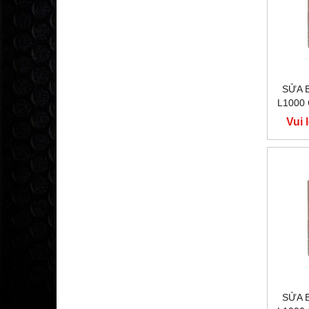
SỬA 
L1000
400V
Vui 
Y
SỬA 