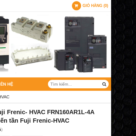
GIỎ HÀNG
(
0
)
IÊN HỆ
-HVAC
uji Frenic- HVAC FRN160AR1L-4A
ến tần Fuji Frenic-HVAC
á
)