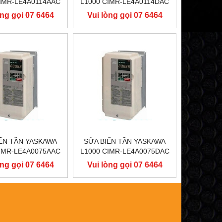
CIMR-LE4A0114AAC
L1000 CIMR-LE4A0114DAC
55KW, BIẾN TẦN
400V 55KW, BIẾN TẦN
òng gọi 07 6464
Vui lòng gọi 07 6464
SKAWA L1000
YASKAWA L1000
9556
9556
ẾN TẦN YASKAWA
SỬA BIẾN TẦN YASKAWA
CIMR-LE4A0075AAC
L1000 CIMR-LE4A0075DAC
37KW, BIẾN TẦN
400V 37KW, BIẾN TẦN
òng gọi 07 6464
Vui lòng gọi 07 6464
SKAWA L1000
YASKAWA L1000
9556
9556