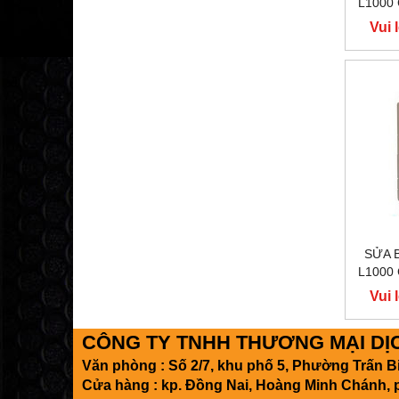
L1000
400
Vui 
Y
SỬA 
L1000
400
Vui 
Y
CÔNG TY TNHH THƯƠNG MẠI DỊCH
Văn phòng : Số 2/7, khu phố 5, Phường Trấn 
Cửa hàng : kp. Đồng Nai, Hoàng Minh Chánh, 