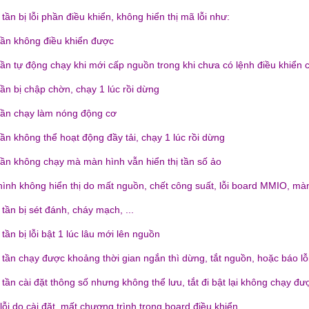
 tần bị lỗi phần điều khiển, không hiển thị mã lỗi như:
 tần không điều khiển được
 tần tự động chạy khi mới cấp nguồn trong khi chưa có lệnh điều khiển 
tần bị chập chờn, chạy 1 lúc rồi dừng
 tần chạy làm nóng động cơ
tần không thể hoạt động đầy tải, chạy 1 lúc rồi dừng
 tần không chạy mà màn hình vẫn hiển thị tần số ảo
hình không hiển thị do mất nguồn, chết công suất, lỗi board MMIO, màn 
 tần bị sét đánh, cháy mạch, ...
 tần bị lỗi bật 1 lúc lâu mới lên nguồn
n tần chạy được khoảng thời gian ngắn thì dừng, tắt nguồn, hoặc báo l
 tần cài đặt thông số nhưng không thể lưu, tắt đi bật lại không chạy đư
lỗi do cài đặt, mất chương trình trong board điều khiển...