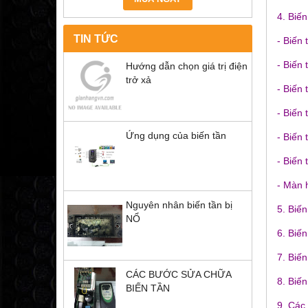
4. Biến
TIN TỨC
- Biến
- Biến
Hướng dẫn chọn giá trị điện
trở xả
- Biến 
- Biến
Ứng dụng của biến tần
- Biến 
- Biến
- Màn 
Nguyên nhân biến tần bị
5. Biến
NỔ
6. Biến
7. Biế
CÁC BƯỚC SỬA CHỮA
8. Biến
BIẾN TẦN
9. Các 