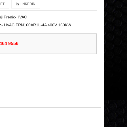
ET
LINKEDIN
ji Frenic-HVAC
enic- HVAC FRN160AR1L-4A 400V 160KW
6464 9556