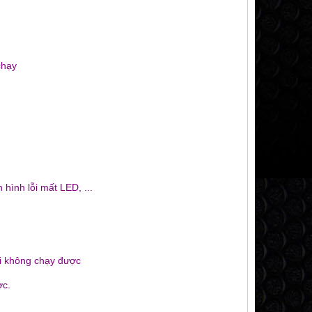
chạy
hình lỗi mất LED, ...
ỗi không chạy được
ợc.