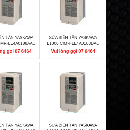
ẾN TẦN YASKAWA
SỬA BIẾN TẦN YASKAWA
CIMR-LE4A0188AAC
L1000 CIMR-LE4A0188DAC
90KW, BIẾN TẦN
400V 90KW, BIẾN TẦN
òng gọi 07 6464
Vui lòng gọi 07 6464
SKAWA L1000
YASKAWA L1000
9556
9556
ẾN TẦN YASKAWA
SỬA BIẾN TẦN YASKAWA