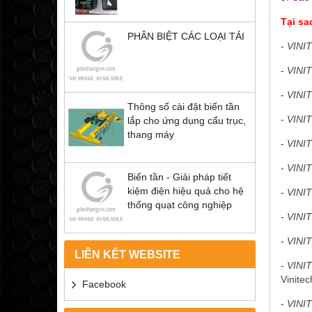
Tại s
PHÂN BIỆT CÁC LOẠI TẢI
-
VINI
-
VINI
-
VINI
Thông số cài đặt biến tần
-
VINI
lắp cho ứng dụng cẩu trục,
thang máy
-
VINI
-
VINI
Biến tần - Giải pháp tiết
kiệm điện hiệu quả cho hệ
-
VINI
thống quạt công nghiệp
-
VINI
-
VINI
LIÊN KẾT WEBSITE
-
VINI
Vinitec
Facebook
-
VINI