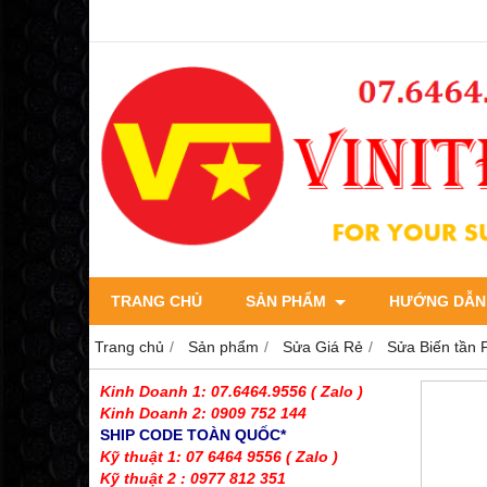
TRANG CHỦ
SẢN PHẨM
HƯỚNG DẪN
Trang chủ
Sản phẩm
Sửa Giá Rẻ
Sửa Biến tần 
Kinh Doanh 1: 07.6464.9556
( Zalo )
Kinh Doanh 2: 0909 752 144
SHIP CODE TOÀN QUỐC*
Kỹ thuật 1: 07 6464 9556
( Zalo )
Kỹ thuật 2 : 0977 812 351