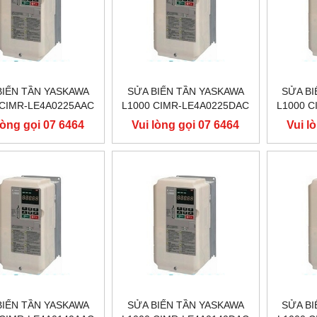
BIẾN TẦN YASKAWA
SỬA BIẾN TẦN YASKAWA
SỬA BI
 CIMR-LE4A0225AAC
L1000 CIMR-LE4A0225DAC
L1000 
 110KW, BIẾN TẦN
400V 110KW, BIẾN TẦN
400V 
lòng gọi 07 6464
Vui lòng gọi 07 6464
Vui l
ASKAWA L1000
YASKAWA L1000
YA
9556
9556
BIẾN TẦN YASKAWA
SỬA BIẾN TẦN YASKAWA
SỬA BI