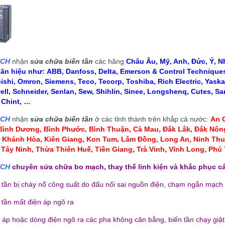
ECH
nhận
sửa chữa biến tần
các hãng
Châu Âu, Mỹ, Anh, Đức, Ý, Nh
hãn hiệu như:
ABB, Danfoss, Delta, Emerson & Control Techniques,
ishi, Omron, Siemens, Teco, Tecorp, Toshiba, Rich Electric, Yaska
ll, Schneider, Senlan, Sew, Shihlin, Sinee, Longshenq, Cutes, Sa
, Chint, …
ECH
nhận
sửa chữa biến tần
ở các tỉnh thành trên khắp cả nước:
An G
 Bình Dương, Bình Phước, Bình Thuận, Cà Mau
,
Đắk Lắk, Đắk Nông
, Khánh Hòa, Kiên Giang, Kon Tum
, Lâm Đồng, Long An, Ninh Thu
 Tây Ninh, Thừa Thiên Huế, Tiền Giang, Trà Vinh, Vĩnh Long, Ph
ECH
chuyên sửa chữa bo mạch, thay thế linh kiện và khắc phục cá
n tần bị cháy nổ công suất do đấu nối sai nguồn điện, chạm ngắn mạch
ÈN CAO ÁP LCD HMI MỚI
BÓNG ĐÈN CAO ÁP LCD HMI MỚI
LOẠI CÓ DÂY
LOẠI KHÔNG DÂY
 tần mất điện áp ngõ ra
110,000 đ
110,000 đ
n áp hoặc dòng điện ngõ ra các pha không cân bằng, biến tần chạy giật,
MUA NGAY
MUA NGAY