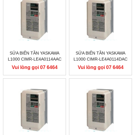
SỬA BIẾN TẦN YASKAWA
SỬA BIẾN TẦN YASKAWA
L1000 CIMR-LE4A0114AAC
L1000 CIMR-LE4A0114DAC
400V 55KW, BIẾN TẦN
400V 55KW, BIẾN TẦN
Vui lòng gọi 07 6464
Vui lòng gọi 07 6464
YASKAWA L1000
YASKAWA L1000
9556
9556