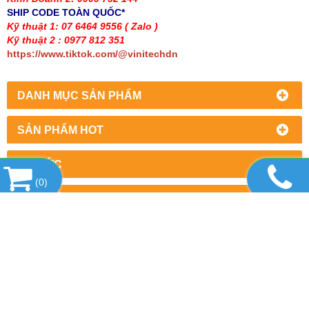
SHIP CODE TOÀN QUỐC*
Kỹ thuật 1: 07 6464 9556
( Zalo )
Kỹ thuật 2 : 0977 812 351
https://www.tiktok.com/@vinitechdn
DANH MỤC SẢN PHẨM
SẢN PHẨM HOT
TIN TỨC
(
0
)
LIÊN KẾT WEBSITE
THỐNG KÊ
CÔNG TY TNHH THƯƠNG MẠI DỊCH VỤ
THIẾT BỊ VINITECH
Văn phòng : Số 2/7, khu phố 5, Phường Trấn Biên,