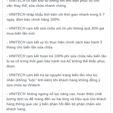
-
VINITECH
có sẵn kho số lượng lớn linh kiện phục vụ cho
việc thay thế, sửa chữa nhanh chóng.
-
VINITECH
nhập khẩu linh kiện với thời gian nhanh trong 5-7
ngày, đảm bảo chính hãng 100%.
-
VINITECH
cam kết sửa chữa với chi phí không quá 30% giá
mua biến tần mới.
-
VINITECH
cam kết uy tín thực hiện chính sách bảo hành 3
tháng cho biến tần sửa chữa.
-
VINITECH
cam kết hoàn trả 100% phí sửa chữa nếu biến tần
bị sự cố trong thời gian bảo hành mà AZ không thể khắc phục
được.
-
VINITECH
cam kết trả lại nguyên trạng biến tần như lúc
nhận (không “luộc” linh kiện) khi khách hàng không đồng ý
sửa chữa tại Vinitech
-
VINITECH
không ngừng nỗ lực nâng cao, hoàn thiện chất
lượng dịch vụ để mang đến sự hài lòng và hiệu quả cho khách
hàng thông qua các ý kiến phản hồi đến bộ phận chăm sóc
khách hàng.