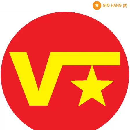
GIỎ HÀNG
(
0
)