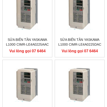
SỬA BIẾN TẦN YASKAWA
SỬA BIẾN TẦN YASKAWA
L1000 CIMR-LE4A0225AAC
L1000 CIMR-LE4A0225DAC
400V 110KW, BIẾN TẦN
400V 110KW, BIẾN TẦN
Vui lòng gọi 07 6464
Vui lòng gọi 07 6464
YASKAWA L1000
YASKAWA L1000
9556
9556