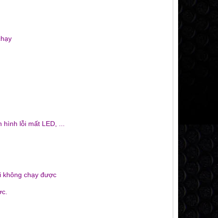
chạy
hình lỗi mất LED, ...
ỗi không chạy được
ợc.