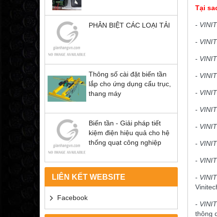
Tại s
-
VINI
PHÂN BIỆT CÁC LOẠI TẢI
-
VINI
-
VINI
Thông số cài đặt biến tần
-
VINI
lắp cho ứng dụng cẩu trục,
-
VINI
thang máy
-
VINI
Biến tần - Giải pháp tiết
-
VINI
kiệm điện hiệu quả cho hệ
thống quạt công nghiệp
-
VINI
-
VINI
LIÊN KẾT WEBSITE
-
VINI
Vinitec
Facebook
-
VINI
thông 