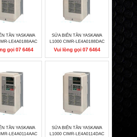
ẾN TẦN YASKAWA
SỬA BIẾN TẦN YASKAWA
CIMR-LE4A0188AAC
L1000 CIMR-LE4A0188DAC
90KW, BIẾN TẦN
400V 90KW, BIẾN TẦN
òng gọi 07 6464
Vui lòng gọi 07 6464
SKAWA L1000
YASKAWA L1000
9556
9556
ẾN TẦN YASKAWA
SỬA BIẾN TẦN YASKAWA
CIMR-LE4A0114AAC
L1000 CIMR-LE4A0114DAC