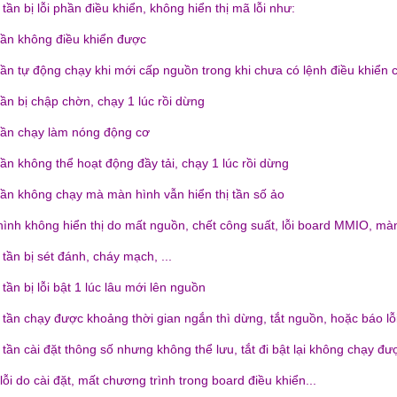
 tần bị lỗi phần điều khiển, không hiển thị mã lỗi như:
 tần không điều khiển được
 tần tự động chạy khi mới cấp nguồn trong khi chưa có lệnh điều khiển 
tần bị chập chờn, chạy 1 lúc rồi dừng
 tần chạy làm nóng động cơ
tần không thể hoạt động đầy tải, chạy 1 lúc rồi dừng
 tần không chạy mà màn hình vẫn hiển thị tần số ảo
hình không hiển thị do mất nguồn, chết công suất, lỗi board MMIO, màn 
 tần bị sét đánh, cháy mạch, ...
 tần bị lỗi bật 1 lúc lâu mới lên nguồn
n tần chạy được khoảng thời gian ngắn thì dừng, tắt nguồn, hoặc báo l
 tần cài đặt thông số nhưng không thể lưu, tắt đi bật lại không chạy đư
lỗi do cài đặt, mất chương trình trong board điều khiển...