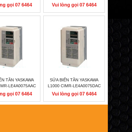
55KW, BIẾN TẦN
400V 55KW, BIẾN TẦN
òng gọi 07 6464
Vui lòng gọi 07 6464
SKAWA L1000
YASKAWA L1000
9556
9556
ẾN TẦN YASKAWA
SỬA BIẾN TẦN YASKAWA
CIMR-LE4A0075AAC
L1000 CIMR-LE4A0075DAC
37KW, BIẾN TẦN
400V 37KW, BIẾN TẦN
òng gọi 07 6464
Vui lòng gọi 07 6464
SKAWA L1000
YASKAWA L1000
9556
9556