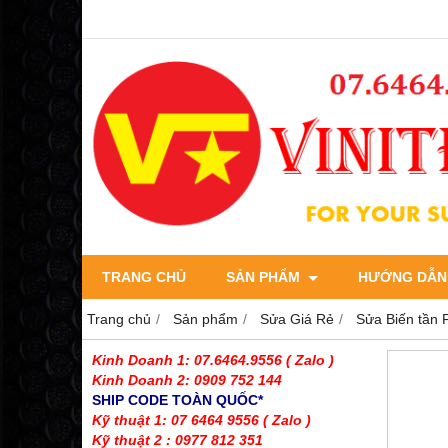
TRANG CHỦ
SẢN PHẨM
HƯỚNG DẪN
Trang chủ
Sản phẩm
Sửa Giá Rẻ
Sửa Biến tần 
Kinh Doanh 1: 07.6464.9556
( Zalo )
Kinh Doanh 2: 0909 752 144
SHIP CODE TOÀN QUỐC*
Kỹ thuật 1: 07 6464 9556
( Zalo )
Kỹ thuật 2 : 0977 812 351