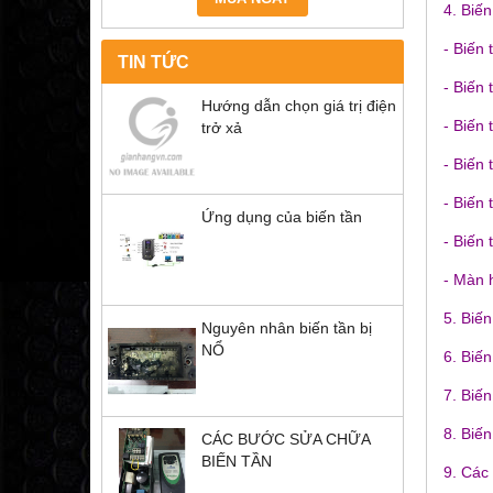
4. Biến
- Biến
TIN TỨC
- Biến
Hướng dẫn chọn giá trị điện
- Biến 
trở xả
- Biến
- Biến 
Ứng dụng của biến tần
- Biến
- Màn 
5. Biến
Nguyên nhân biến tần bị
NỔ
6. Biến
7. Biế
8. Biến
CÁC BƯỚC SỬA CHỮA
BIẾN TẦN
9. Các 