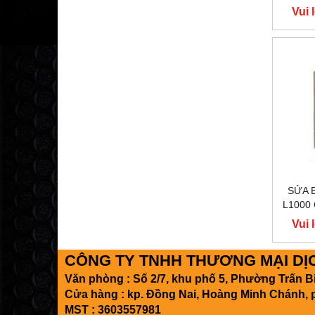
400
Vui 
Y
SỬA 
L1000
400
Vui 
Y
CÔNG TY TNHH THƯƠNG MẠI DỊCH
Văn phòng : Số 2/7, khu phố 5, Phường Trấn 
Cửa hàng : kp. Đồng Nai, Hoàng Minh Chánh, 
MST : 3603557981