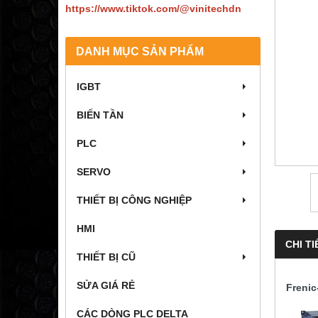
https://www.tiktok.com/@vinitechdn
DANH MỤC SẢN PHẨM
IGBT
BIẾN TẦN
PLC
SERVO
THIẾT BỊ CÔNG NGHIỆP
HMI
CHI TI
THIẾT BỊ CŨ
SỬA GIÁ RẺ
Freni
CÁC DÒNG PLC DELTA