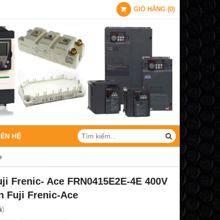
GIỎ HÀNG
(
0
)
IÊN HỆ
e
uji Frenic- Ace FRN0415E2E-4E 400V
n Fuji Frenic-Ace
á
)