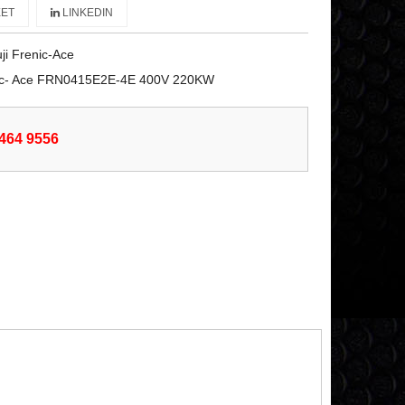
ET
LINKEDIN
ji Frenic-Ace
enic- Ace FRN0415E2E-4E 400V 220KW
6464 9556