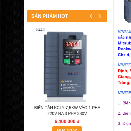
‹
›
SẢN PHẨM HOT
VINIT
các n
Mitsub
Rockwe
Chziri
VINIT
Định,
Giang
Trăng,
VINIT
1. Biế
OC200
BIẾN TẦN KCLY 7,5KW VÀO 1 PHA
BÓNG Đ
2. Biến
)
220V RA 3 PHA 380V
6,400,000 đ
3. Điệ
MUA NGAY