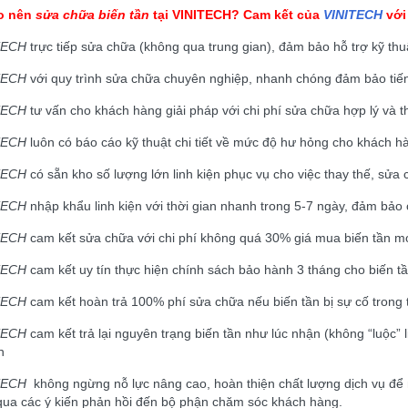
ao nên
sửa chữa biến tần
tại
VINITECH
? Cam kết của
VINITECH
với
TECH
trực tiếp sửa chữa (không qua trung gian), đảm bảo hỗ trợ kỹ thu
TECH
với quy trình sửa chữa chuyên nghiệp, nhanh chóng đảm bảo tiế
TECH
tư vấn cho khách hàng giải pháp với chi phí sửa chữa hợp lý và t
TECH
luôn có báo cáo kỹ thuật chi tiết về mức độ hư hỏng cho khách hà
TECH
có sẵn kho số lượng lớn linh kiện phục vụ cho việc thay thế, sử
TECH
nhập khẩu linh kiện với thời gian nhanh trong 5-7 ngày, đảm bảo
TECH
cam kết sửa chữa với chi phí không quá 30% giá mua biến tần mớ
TECH
cam kết uy tín thực hiện chính sách bảo hành 3 tháng cho biến t
TECH
cam kết hoàn trả 100% phí sửa chữa nếu biến tần bị sự cố trong 
TECH
cam kết trả lại nguyên trạng biến tần như lúc nhận (không “luộc
h
TECH
không ngừng nỗ lực nâng cao, hoàn thiện chất lượng dịch vụ để
qua các ý kiến phản hồi đến bộ phận chăm sóc khách hàng.