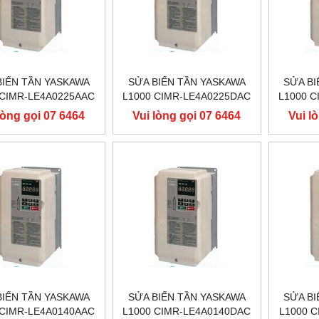
BIẾN TẦN YASKAWA
SỬA BIẾN TẦN YASKAWA
SỬA BI
 CIMR-LE4A0225AAC
L1000 CIMR-LE4A0225DAC
L1000 
 110KW, BIẾN TẦN
400V 110KW, BIẾN TẦN
400V 
lòng gọi 07 6464
Vui lòng gọi 07 6464
Vui l
ASKAWA L1000
YASKAWA L1000
YA
9556
9556
BIẾN TẦN YASKAWA
SỬA BIẾN TẦN YASKAWA
SỬA BI
 CIMR-LE4A0140AAC
L1000 CIMR-LE4A0140DAC
L1000 