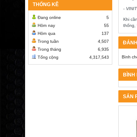
THỐNG KÊ
-
VINI
Đang online
5
Khi cầ
Hôm nay
55
thống,
Hôm qua
137
Trong tuần
4,507
ĐÁNH
Trong tháng
6,935
Bình ch
Tổng cộng
4,317,543
BÌNH
SẢN 