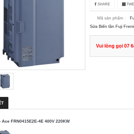
SHARE
TWE
Mã sản phẩm :
Fu
Sửa Biến tần Fuji Fr
Vui lòng gọi 07 
ẾT
c- Ace FRN0415E2E-4E 400V 220KW