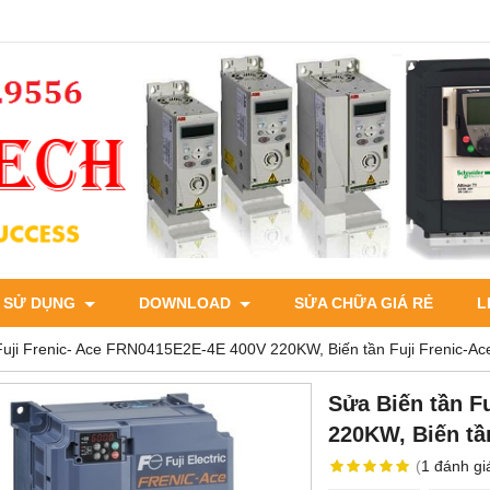
 SỬ DỤNG
DOWNLOAD
SỬA CHỮA GIÁ RẺ
L
Fuji Frenic- Ace FRN0415E2E-4E 400V 220KW, Biến tần Fuji Frenic-Ac
Sửa Biến tần F
220KW, Biến tầ
(
1
đánh gi