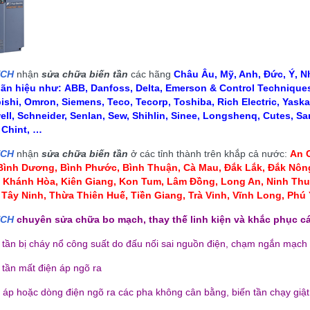
ECH
nhận
sửa chữa biến tần
các hãng
Châu Âu, Mỹ, Anh, Đức, Ý, Nh
hãn hiệu như:
ABB, Danfoss, Delta, Emerson & Control Techniques,
ishi, Omron, Siemens, Teco, Tecorp, Toshiba, Rich Electric, Yaska
ll, Schneider, Senlan, Sew, Shihlin, Sinee, Longshenq, Cutes, Sa
, Chint, …
ECH
nhận
sửa chữa biến tần
ở các tỉnh thành trên khắp cả nước:
An G
 Bình Dương, Bình Phước, Bình Thuận, Cà Mau
,
Đắk Lắk, Đắk Nông
, Khánh Hòa, Kiên Giang, Kon Tum
, Lâm Đồng, Long An, Ninh Thu
 Tây Ninh, Thừa Thiên Huế, Tiền Giang, Trà Vinh, Vĩnh Long, Ph
ECH
chuyên sửa chữa bo mạch, thay thế linh kiện và khắc phục cá
n tần bị cháy nổ công suất do đấu nối sai nguồn điện, chạm ngắn mạch
ÈN CAO ÁP LCD HMI MỚI
BÓNG ĐÈN CAO ÁP LCD HMI MỚI
 tần mất điện áp ngõ ra
LOẠI CÓ DÂY
LOẠI KHÔNG DÂY
110,000 đ
110,000 đ
n áp hoặc dòng điện ngõ ra các pha không cân bằng, biến tần chạy giật,
MUA NGAY
MUA NGAY