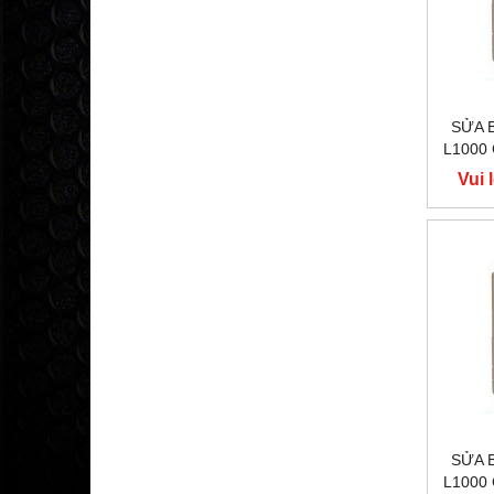
SỬA 
L1000
400V
Vui 
Y
SỬA 
L1000