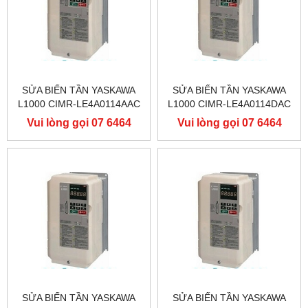
SỬA BIẾN TẦN YASKAWA
SỬA BIẾN TẦN YASKAWA
L1000 CIMR-LE4A0114AAC
L1000 CIMR-LE4A0114DAC
400V 55KW, BIẾN TẦN
400V 55KW, BIẾN TẦN
Vui lòng gọi 07 6464
Vui lòng gọi 07 6464
YASKAWA L1000
YASKAWA L1000
9556
9556
SỬA BIẾN TẦN YASKAWA
SỬA BIẾN TẦN YASKAWA