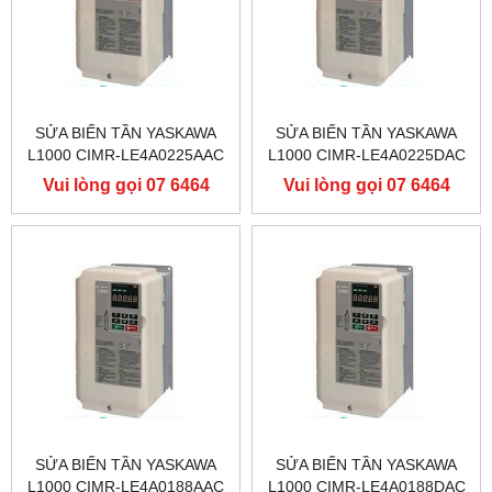
SỬA BIẾN TẦN YASKAWA
SỬA BIẾN TẦN YASKAWA
L1000 CIMR-LE4A0225AAC
L1000 CIMR-LE4A0225DAC
400V 110KW, BIẾN TẦN
400V 110KW, BIẾN TẦN
Vui lòng gọi 07 6464
Vui lòng gọi 07 6464
YASKAWA L1000
YASKAWA L1000
9556
9556
SỬA BIẾN TẦN YASKAWA
SỬA BIẾN TẦN YASKAWA
L1000 CIMR-LE4A0188AAC
L1000 CIMR-LE4A0188DAC