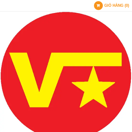
GIỎ HÀNG
(
0
)