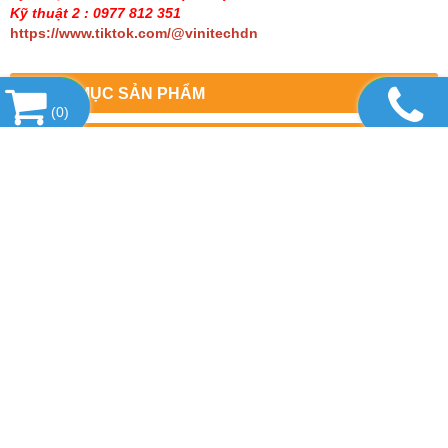
Kỹ thuật 2 : 0977 812 351
https://www.tiktok.com/@vinitechdn
DANH MỤC SẢN PHẨM
(
0
)
SẢN PHẨM HOT
TIN TỨC
LIÊN KẾT WEBSITE
THỐNG KÊ
CÔNG TY TNHH THƯƠNG MẠI DỊCH VỤ
THIẾT BỊ VINITECH
Văn phòng : Số 2/7, khu phố 5, Phường Trấn Biên,
Thành phố Đồng Nai
Cửa hàng : kp. Đồng Nai, Hoàng Minh Chánh, phường