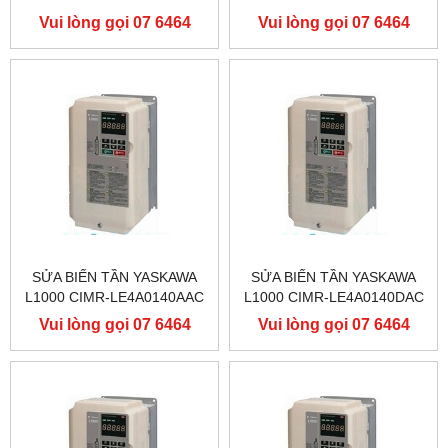
400V 90KW, BIẾN TẦN
400V 90KW, BIẾN TẦN
Vui lòng gọi 07 6464
Vui lòng gọi 07 6464
YASKAWA L1000
YASKAWA L1000
9556
9556
SỬA BIẾN TẦN YASKAWA
SỬA BIẾN TẦN YASKAWA
L1000 CIMR-LE4A0140AAC
L1000 CIMR-LE4A0140DAC
400V 75KW, BIẾN TẦN
400V 75KW, BIẾN TẦN
Vui lòng gọi 07 6464
Vui lòng gọi 07 6464
YASKAWA L1000
YASKAWA L1000
9556
9556