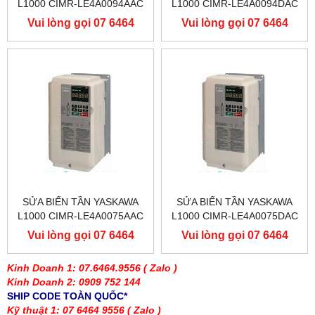
L1000 CIMR-LE4A0094AAC
L1000 CIMR-LE4A0094DAC
400V 45KW, BIẾN TẦN
400V 45KW, BIẾN TẦN
Vui lòng gọi 07 6464
Vui lòng gọi 07 6464
YASKAWA L1000
YASKAWA L1000
9556
9556
SỬA BIẾN TẦN YASKAWA
SỬA BIẾN TẦN YASKAWA
L1000 CIMR-LE4A0075AAC
L1000 CIMR-LE4A0075DAC
400V 37KW, BIẾN TẦN
400V 37KW, BIẾN TẦN
Vui lòng gọi 07 6464
Vui lòng gọi 07 6464
YASKAWA L1000
YASKAWA L1000
9556
9556
Kinh Doanh 1: 07.6464.9556
( Zalo )
Kinh Doanh 2: 0909 752 144
SHIP CODE TOÀN QUỐC*
Kỹ thuật 1: 07 6464 9556
( Zalo )