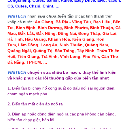
Longshenq, Cutes, Sanch, Adlee, Easy Drive, ENC, Vacon,
CS, Cutes, Chziri, Chint, …
VINITECH
nhận
sửa chữa biến tần
ở các tỉnh thành trên
khắp cả nước:
An Giang, Bà Rịa - Vũng Tàu, Bạc Liêu,
Bến
Tre, Bình Định, Bình Dương, Bình Phước, Bình Thuận, Cà
Mau
,
Đắk Lắk, Đắk Nông, Đồng Nai, Đồng Tháp, Gia Lai,
Hà Tĩnh, Hậu Giang, Khánh Hòa, Kiên Giang, Kon
Tum
, Lâm Đồng, Long An, Ninh Thuận, Quảng Nam,
Quảng Ngãi, Quảng Trị, Sóc Trăng, Tây Ninh, Thừa Thiên
Huế, Tiền Giang, Trà Vinh, Vĩnh Long, Phú Yên, Cần Thơ,
Đà Nẵng, TPHCM, …
VINITECH
chuyên sửa chữa bo mạch, thay thế linh kiện
và khắc phục các lỗi thường gặp của biến tần như:
1. Biến tần bị cháy nổ công suất do đấu nối sai nguồn điện,
chạm ngắn mạch pha
2. Biến tần mất điện áp ngõ ra
3. Điện áp hoặc dòng điện ngõ ra các pha không cân bằng,
biến tần chạy giật, báo lỗi