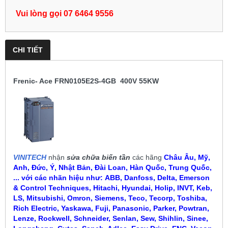
Vui lòng gọi 07 6464 9556
CHI TIẾT
Frenic- Ace FRN0105E2S-4GB 400V 55KW
VINITECH
nhận
sửa chữa biến tần
các hãng
Châu Âu, Mỹ,
Anh, Đức, Ý, Nhật Bản, Đài Loan, Hàn Quốc, Trung Quốc,
... với các nhãn hiệu như:
ABB, Danfoss, Delta, Emerson
& Control Techniques, Hitachi, Hyundai, Holip, INVT, Keb,
LS, Mitsubishi, Omron, Siemens, Teco, Tecorp, Toshiba,
Rich Electric, Yaskawa, Fuji, Panasonic, Parker, Powtran,
Lenze, Rockwell, Schneider, Senlan, Sew, Shihlin, Sinee,