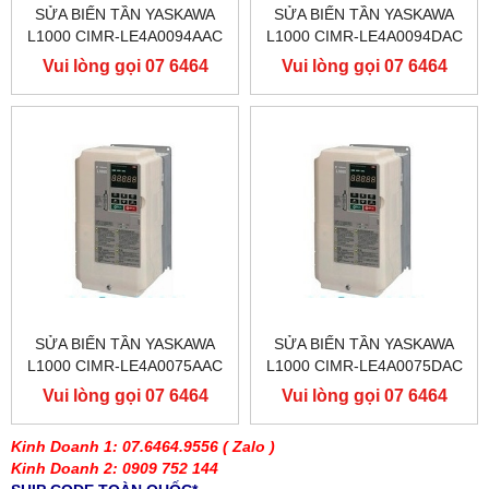
SỬA BIẾN TẦN YASKAWA
SỬA BIẾN TẦN YASKAWA
L1000 CIMR-LE4A0094AAC
L1000 CIMR-LE4A0094DAC
400V 45KW, BIẾN TẦN
400V 45KW, BIẾN TẦN
Vui lòng gọi 07 6464
Vui lòng gọi 07 6464
YASKAWA L1000
YASKAWA L1000
9556
9556
SỬA BIẾN TẦN YASKAWA
SỬA BIẾN TẦN YASKAWA
L1000 CIMR-LE4A0075AAC
L1000 CIMR-LE4A0075DAC
400V 37KW, BIẾN TẦN
400V 37KW, BIẾN TẦN
Vui lòng gọi 07 6464
Vui lòng gọi 07 6464
YASKAWA L1000
YASKAWA L1000
9556
9556
Kinh Doanh 1: 07.6464.9556
( Zalo )
Kinh Doanh 2: 0909 752 144