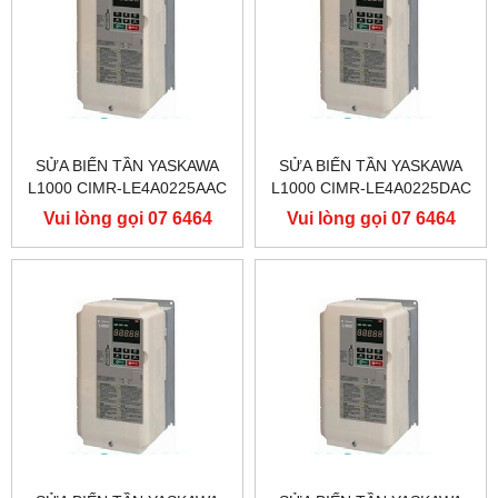
SỬA BIẾN TẦN YASKAWA
SỬA BIẾN TẦN YASKAWA
L1000 CIMR-LE4A0225AAC
L1000 CIMR-LE4A0225DAC
400V 110KW, BIẾN TẦN
400V 110KW, BIẾN TẦN
Vui lòng gọi 07 6464
Vui lòng gọi 07 6464
YASKAWA L1000
YASKAWA L1000
9556
9556