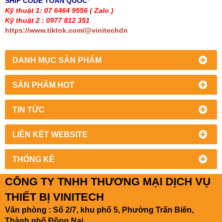
SHIP CODE TOÀN QUỐC*
Kỹ thuật 1: 07 6464 9556
( Zalo )
Kỹ thuật 2 : 0977 812 351
https://www.tiktok.com/@vinitechdn
DANH MỤC SẢN PHẨM
SẢN PHẨM HOT
TIN TỨC
LIÊN KẾT WEBSITE
THỐNG KÊ
CÔNG TY TNHH THƯƠNG MẠI DỊCH VỤ
THIẾT BỊ VINITECH
Văn phòng : Số 2/7, khu phố 5, Phường Trấn Biên,
Thành phố Đồng Nai