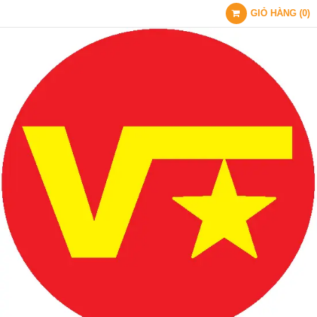
GIỎ HÀNG
(
0
)