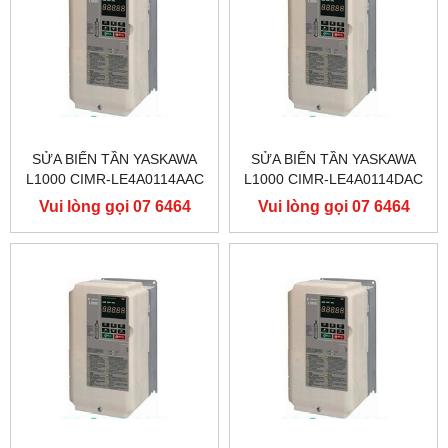
SỬA BIẾN TẦN YASKAWA
SỬA BIẾN TẦN YASKAWA
L1000 CIMR-LE4A0114AAC
L1000 CIMR-LE4A0114DAC
400V 55KW, BIẾN TẦN
400V 55KW, BIẾN TẦN
Vui lòng gọi 07 6464
Vui lòng gọi 07 6464
YASKAWA L1000
YASKAWA L1000
9556
9556