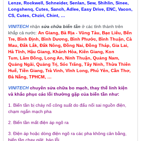
Lenze, Rockwell, Schneider, Senlan, Sew, Shihlin, Sinee,
Longshenq, Cutes, Sanch, Adlee, Easy Drive, ENC, Vacon,
CS, Cutes, Chziri, Chint, …
VINITECH
nhận
sửa chữa biến tần
ở các tỉnh thành trên
khắp cả nước:
An Giang, Bà Rịa - Vũng Tàu, Bạc Liêu,
Bến
Tre, Bình Định, Bình Dương, Bình Phước, Bình Thuận, Cà
Mau
,
Đắk Lắk, Đắk Nông, Đồng Nai, Đồng Tháp, Gia Lai,
Hà Tĩnh, Hậu Giang, Khánh Hòa, Kiên Giang, Kon
Tum
, Lâm Đồng, Long An, Ninh Thuận, Quảng Nam,
Quảng Ngãi, Quảng Trị, Sóc Trăng, Tây Ninh, Thừa Thiên
Huế, Tiền Giang, Trà Vinh, Vĩnh Long, Phú Yên, Cần Thơ,
Đà Nẵng, TPHCM, …
VINITECH
chuyên sửa chữa bo mạch, thay thế linh kiện
và khắc phục các lỗi thường gặp của biến tần như:
1. Biến tần bị cháy nổ công suất do đấu nối sai nguồn điện,
chạm ngắn mạch pha
2. Biến tần mất điện áp ngõ ra
3. Điện áp hoặc dòng điện ngõ ra các pha không cân bằng,
biến tần chạy giật, báo lỗi