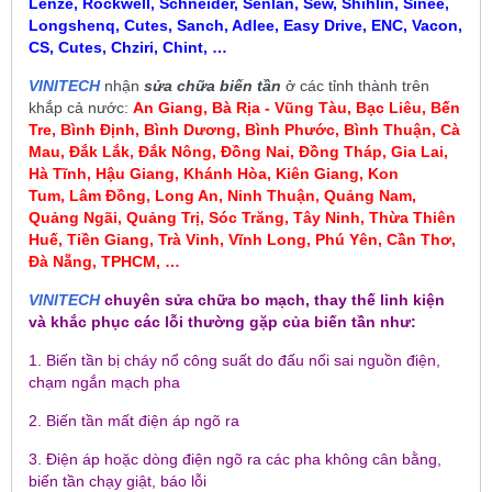
Lenze, Rockwell, Schneider, Senlan, Sew, Shihlin, Sinee,
Longshenq, Cutes, Sanch, Adlee, Easy Drive, ENC, Vacon,
CS, Cutes, Chziri, Chint, …
VINITECH
nhận
sửa chữa biến tần
ở các tỉnh thành trên
khắp cả nước:
An Giang, Bà Rịa - Vũng Tàu, Bạc Liêu,
Bến
Tre, Bình Định, Bình Dương, Bình Phước, Bình Thuận, Cà
Mau
,
Đắk Lắk, Đắk Nông, Đồng Nai, Đồng Tháp, Gia Lai,
Hà Tĩnh, Hậu Giang, Khánh Hòa, Kiên Giang, Kon
Tum
, Lâm Đồng, Long An, Ninh Thuận, Quảng Nam,
Quảng Ngãi, Quảng Trị, Sóc Trăng, Tây Ninh, Thừa Thiên
Huế, Tiền Giang, Trà Vinh, Vĩnh Long, Phú Yên, Cần Thơ,
Đà Nẵng, TPHCM, …
VINITECH
chuyên sửa chữa bo mạch, thay thế linh kiện
và khắc phục các lỗi thường gặp của biến tần như:
1. Biến tần bị cháy nổ công suất do đấu nối sai nguồn điện,
chạm ngắn mạch pha
2. Biến tần mất điện áp ngõ ra
3. Điện áp hoặc dòng điện ngõ ra các pha không cân bằng,
biến tần chạy giật, báo lỗi