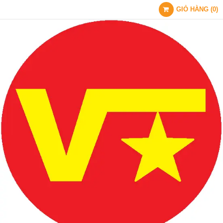
GIỎ HÀNG
(
0
)