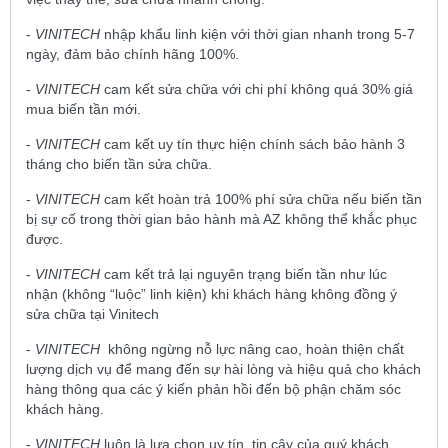
-
VINITECH
nhập khẩu linh kiện với thời gian nhanh trong 5-7
ngày, đảm bảo chính hãng 100%.
-
VINITECH
cam kết sửa chữa với chi phí không quá 30% giá
mua biến tần mới.
-
VINITECH
cam kết uy tín thực hiện chính sách bảo hành 3
tháng cho biến tần sửa chữa.
-
VINITECH
cam kết hoàn trả 100% phí sửa chữa nếu biến tần
bị sự cố trong thời gian bảo hành mà AZ không thể khắc phục
được.
-
VINITECH
cam kết trả lại nguyên trạng biến tần như lúc
nhận (không “luộc” linh kiện) khi khách hàng không đồng ý
sửa chữa tại Vinitech
-
VINITECH
không ngừng nỗ lực nâng cao, hoàn thiện chất
lượng dịch vụ để mang đến sự hài lòng và hiệu quả cho khách
hàng thông qua các ý kiến phản hồi đến bộ phận chăm sóc
khách hàng.
-
VINITECH
luôn là lựa chọn uy tín, tin cậy của quý khách