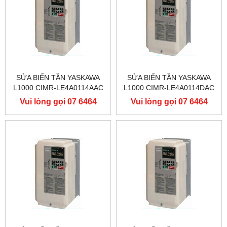
SỬA BIẾN TẦN YASKAWA
SỬA BIẾN TẦN YASKAWA
L1000 CIMR-LE4A0114AAC
L1000 CIMR-LE4A0114DAC
400V 55KW, BIẾN TẦN
400V 55KW, BIẾN TẦN
Vui lòng gọi 07 6464
Vui lòng gọi 07 6464
YASKAWA L1000
YASKAWA L1000
9556
9556