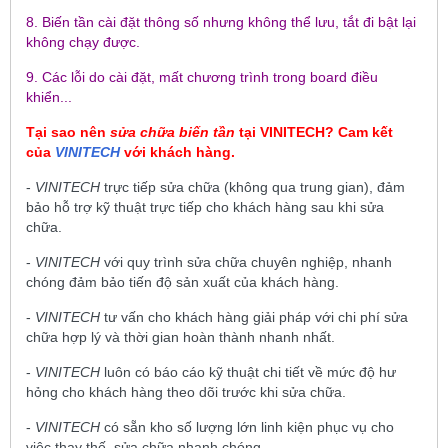
8. Biến tần cài đặt thông số nhưng không thể lưu, tắt đi bật lại
không chạy được.
9. Các lỗi do cài đặt, mất chương trình trong board điều
khiển...
Tại sao nên
sửa chữa biến tần
tại
VINITECH
? Cam kết
của
VINITECH
với khách hàng.
-
VINITECH
trực tiếp sửa chữa (không qua trung gian), đảm
bảo hỗ trợ kỹ thuật trực tiếp cho khách hàng sau khi sửa
chữa.
-
VINITECH
với quy trình sửa chữa chuyên nghiệp, nhanh
chóng đảm bảo tiến độ sản xuất của khách hàng.
-
VINITECH
tư vấn cho khách hàng giải pháp với chi phí sửa
chữa hợp lý và thời gian hoàn thành nhanh nhất.
-
VINITECH
luôn có báo cáo kỹ thuật chi tiết về mức độ hư
hỏng cho khách hàng theo dõi trước khi sửa chữa.
-
VINITECH
có sẵn kho số lượng lớn linh kiện phục vụ cho
việc thay thế, sửa chữa nhanh chóng.