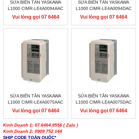
SỬA BIẾN TẦN YASKAWA
SỬA BIẾN TẦN YASKAWA
L1000 CIMR-LE4A0094AAC
L1000 CIMR-LE4A0094DAC
400V 45KW, BIẾN TẦN
400V 45KW, BIẾN TẦN
Vui lòng gọi 07 6464
Vui lòng gọi 07 6464
YASKAWA L1000
YASKAWA L1000
9556
9556
SỬA BIẾN TẦN YASKAWA
SỬA BIẾN TẦN YASKAWA
L1000 CIMR-LE4A0075AAC
L1000 CIMR-LE4A0075DAC
400V 37KW, BIẾN TẦN
400V 37KW, BIẾN TẦN
Vui lòng gọi 07 6464
Vui lòng gọi 07 6464
YASKAWA L1000
YASKAWA L1000
9556
9556
Kinh Doanh 1: 07.6464.9556
( Zalo )
Kinh Doanh 2: 0909 752 144
SHIP CODE TOÀN QUỐC*