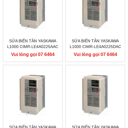
SỬA BIẾN TẦN YASKAWA
SỬA BIẾN TẦN YASKAWA
L1000 CIMR-LE4A0225AAC
L1000 CIMR-LE4A0225DAC
400V 110KW, BIẾN TẦN
400V 110KW, BIẾN TẦN
Vui lòng gọi 07 6464
Vui lòng gọi 07 6464
YASKAWA L1000
YASKAWA L1000
9556
9556
SỬA BIẾN TẦN YASKAWA
SỬA BIẾN TẦN YASKAWA