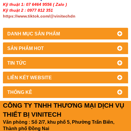
Kỹ thuật 1: 07 6464 9556
( Zalo )
Kỹ thuật 2 : 0977 812 351
https://www.tiktok.com/@vinitechdn
DANH MỤC SẢN PHẨM
SẢN PHẨM HOT
TIN TỨC
LIÊN KẾT WEBSITE
THỐNG KÊ
CÔNG TY TNHH THƯƠNG MẠI DỊCH VỤ
THIẾT BỊ VINITECH
Văn phòng : Số 2/7, khu phố 5, Phường Trấn Biên,
Thành phố Đồng Nai