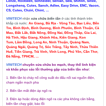
Lenze, Rockwell, Schneider, Senlan, Sew, Shihlin, Sinee,
Longshenq, Cutes, Sanch, Adlee, Easy Drive, ENC, Vacon,
CS, Cutes, Chziri, Chint, …
VINITECH
nhận
sửa chữa biến tần
ở các tỉnh thành trên
khắp cả nước:
An Giang, Bà Rịa - Vũng Tàu, Bạc Liêu,
Bến
Tre, Bình Định, Bình Dương, Bình Phước, Bình Thuận, Cà
Mau
,
Đắk Lắk, Đắk Nông, Đồng Nai, Đồng Tháp, Gia Lai,
Hà Tĩnh, Hậu Giang, Khánh Hòa, Kiên Giang, Kon
Tum
, Lâm Đồng, Long An, Ninh Thuận, Quảng Nam,
Quảng Ngãi, Quảng Trị, Sóc Trăng, Tây Ninh, Thừa Thiên
Huế, Tiền Giang, Trà Vinh, Vĩnh Long, Phú Yên, Cần Thơ,
Đà Nẵng, TPHCM, …
VINITECH
chuyên sửa chữa bo mạch, thay thế linh kiện
và khắc phục các lỗi thường gặp của biến tần như:
1. Biến tần bị cháy nổ công suất do đấu nối sai nguồn điện,
chạm ngắn mạch pha
2. Biến tần mất điện áp ngõ ra
3. Điện áp hoặc dòng điện ngõ ra các pha không cân bằng,
biến tần chạy giật, báo lỗi