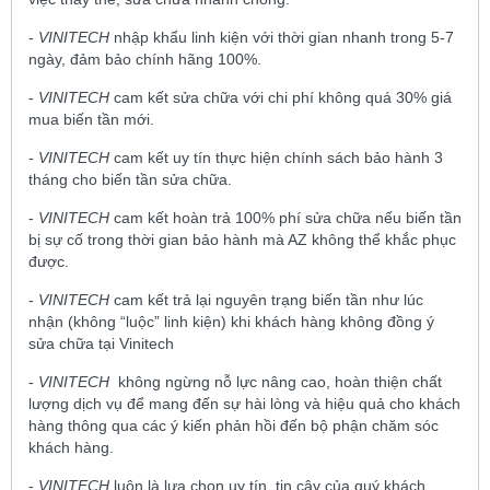
-
VINITECH
nhập khẩu linh kiện với thời gian nhanh trong 5-7
ngày, đảm bảo chính hãng 100%.
-
VINITECH
cam kết sửa chữa với chi phí không quá 30% giá
mua biến tần mới.
-
VINITECH
cam kết uy tín thực hiện chính sách bảo hành 3
tháng cho biến tần sửa chữa.
-
VINITECH
cam kết hoàn trả 100% phí sửa chữa nếu biến tần
bị sự cố trong thời gian bảo hành mà AZ không thể khắc phục
được.
-
VINITECH
cam kết trả lại nguyên trạng biến tần như lúc
nhận (không “luộc” linh kiện) khi khách hàng không đồng ý
sửa chữa tại Vinitech
-
VINITECH
không ngừng nỗ lực nâng cao, hoàn thiện chất
lượng dịch vụ để mang đến sự hài lòng và hiệu quả cho khách
hàng thông qua các ý kiến phản hồi đến bộ phận chăm sóc
khách hàng.
-
VINITECH
luôn là lựa chọn uy tín, tin cậy của quý khách