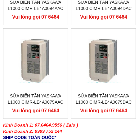
SỬA BIẾN TẦN YASKAWA
SỬA BIẾN TẦN YASKAWA
L1000 CIMR-LE4A0094AAC
L1000 CIMR-LE4A0094DAC
400V 45KW, BIẾN TẦN
400V 45KW, BIẾN TẦN
Vui lòng gọi 07 6464
Vui lòng gọi 07 6464
YASKAWA L1000
YASKAWA L1000
9556
9556
SỬA BIẾN TẦN YASKAWA
SỬA BIẾN TẦN YASKAWA
L1000 CIMR-LE4A0075AAC
L1000 CIMR-LE4A0075DAC
400V 37KW, BIẾN TẦN
400V 37KW, BIẾN TẦN
Vui lòng gọi 07 6464
Vui lòng gọi 07 6464
YASKAWA L1000
YASKAWA L1000
9556
9556
Kinh Doanh 1: 07.6464.9556
( Zalo )
Kinh Doanh 2: 0909 752 144
SHIP CODE TOÀN QUỐC*