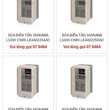
SỬA BIẾN TẦN YASKAWA
SỬA BIẾN TẦN YASKAWA
L1000 CIMR-LE4A0225AAC
L1000 CIMR-LE4A0225DAC
400V 110KW, BIẾN TẦN
400V 110KW, BIẾN TẦN
Vui lòng gọi 07 6464
Vui lòng gọi 07 6464
YASKAWA L1000
YASKAWA L1000
9556
9556
SỬA BIẾN TẦN YASKAWA
SỬA BIẾN TẦN YASKAWA