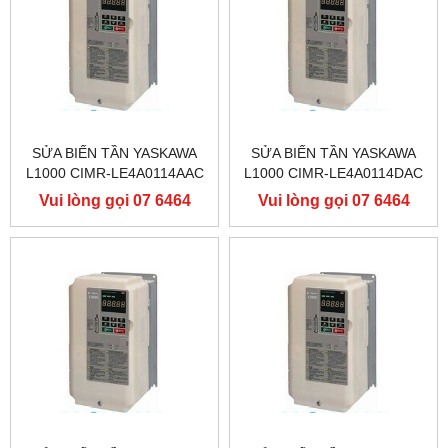
SỬA BIẾN TẦN YASKAWA
SỬA BIẾN TẦN YASKAWA
L1000 CIMR-LE4A0114AAC
L1000 CIMR-LE4A0114DAC
400V 55KW, BIẾN TẦN
400V 55KW, BIẾN TẦN
Vui lòng gọi 07 6464
Vui lòng gọi 07 6464
YASKAWA L1000
YASKAWA L1000
9556
9556