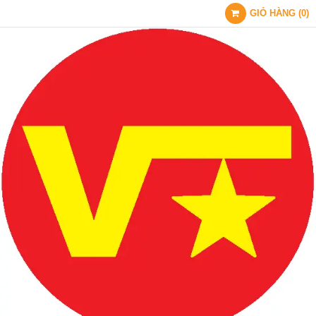
GIỎ HÀNG
(
0
)