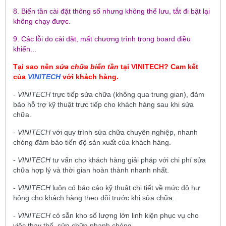
8. Biến tần cài đặt thông số nhưng không thể lưu, tắt đi bật lại
không chạy được.
9. Các lỗi do cài đặt, mất chương trình trong board điều
khiển...
Tại sao nên
sửa chữa biến tần
tại
VINITECH
? Cam kết
của
VINITECH
với khách hàng.
-
VINITECH
trực tiếp sửa chữa (không qua trung gian), đảm
bảo hỗ trợ kỹ thuật trực tiếp cho khách hàng sau khi sửa
chữa.
-
VINITECH
với quy trình sửa chữa chuyên nghiệp, nhanh
chóng đảm bảo tiến độ sản xuất của khách hàng.
-
VINITECH
tư vấn cho khách hàng giải pháp với chi phí sửa
chữa hợp lý và thời gian hoàn thành nhanh nhất.
-
VINITECH
luôn có báo cáo kỹ thuật chi tiết về mức độ hư
hỏng cho khách hàng theo dõi trước khi sửa chữa.
-
VINITECH
có sẵn kho số lượng lớn linh kiện phục vụ cho
việc thay thế, sửa chữa nhanh chóng.