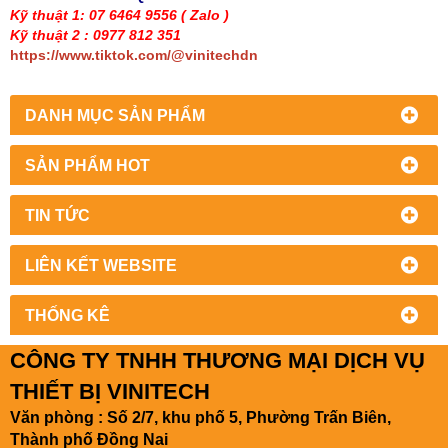
Kỹ thuật 1: 07 6464 9556
( Zalo )
Kỹ thuật 2 : 0977 812 351
https://www.tiktok.com/@vinitechdn
DANH MỤC SẢN PHẨM
SẢN PHẨM HOT
TIN TỨC
LIÊN KẾT WEBSITE
THỐNG KÊ
CÔNG TY TNHH THƯƠNG MẠI DỊCH VỤ
THIẾT BỊ VINITECH
Văn phòng : Số 2/7, khu phố 5, Phường Trấn Biên,
Thành phố Đồng Nai