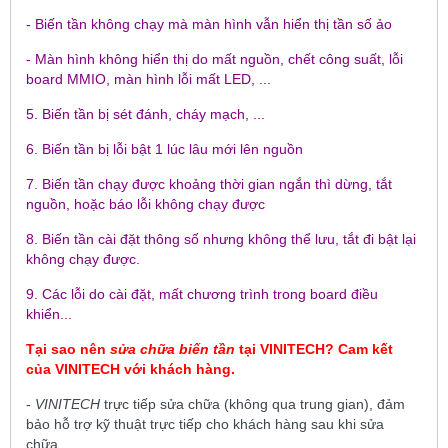
- Biến tần không chạy mà màn hình vẫn hiển thị tần số ảo
- Màn hình không hiển thị do mất nguồn, chết công suất, lỗi
board MMIO, màn hình lỗi mất LED, ...
5. Biến tần bị sét đánh, cháy mạch, ...
6. Biến tần bị lỗi bật 1 lúc lâu mới lên nguồn
7. Biến tần chạy được khoảng thời gian ngắn thì dừng, tắt
nguồn, hoặc báo lỗi không chạy được
8. Biến tần cài đặt thông số nhưng không thể lưu, tắt đi bật lại
không chạy được.
9. Các lỗi do cài đặt, mất chương trình trong board điều
khiển...
Tại sao nên
sửa chữa biến tần
tại
VINITECH
? Cam kết
của
VINITECH
với khách hàng.
-
VINITECH
trực tiếp sửa chữa (không qua trung gian), đảm
bảo hỗ trợ kỹ thuật trực tiếp cho khách hàng sau khi sửa
chữa.