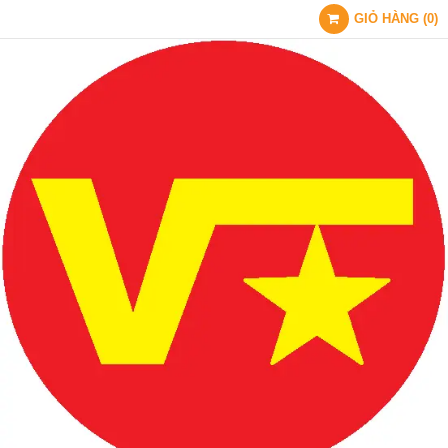
GIỎ HÀNG
(
0
)