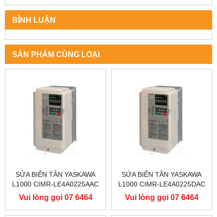
BÌNH LUẬN
SẢN PHẨM CÙNG LOẠI
SỬA BIẾN TẦN YASKAWA
SỬA BIẾN TẦN YASKAWA
L1000 CIMR-LE4A0225AAC
L1000 CIMR-LE4A0225DAC
400V 110KW, BIẾN TẦN
400V 110KW, BIẾN TẦN
Vui lòng gọi 07 6464
Vui lòng gọi 07 6464
YASKAWA L1000
YASKAWA L1000
9556
9556