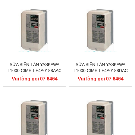
SỬA BIẾN TẦN YASKAWA
SỬA BIẾN TẦN YASKAWA
L1000 CIMR-LE4A0188AAC
L1000 CIMR-LE4A0188DAC
400V 90KW, BIẾN TẦN
400V 90KW, BIẾN TẦN
Vui lòng gọi 07 6464
Vui lòng gọi 07 6464
YASKAWA L1000
YASKAWA L1000
9556
9556