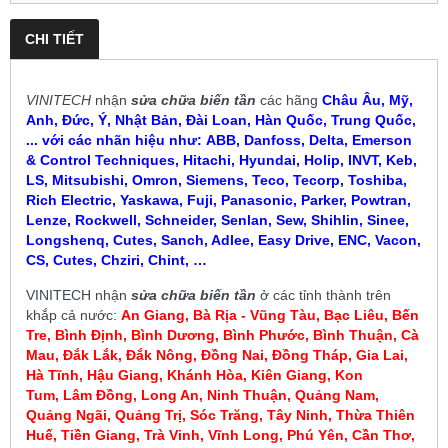
CHI TIẾT
VINITECH
nhận
sửa chữa biến tần
các hãng
Châu Âu, Mỹ,
Anh, Đức, Ý, Nhật Bản, Đài Loan, Hàn Quốc, Trung Quốc,
... với các nhãn hiệu như:
ABB, Danfoss, Delta, Emerson
& Control Techniques, Hitachi, Hyundai, Holip, INVT, Keb,
LS, Mitsubishi, Omron, Siemens, Teco, Tecorp, Toshiba,
Rich Electric, Yaskawa, Fuji, Panasonic, Parker, Powtran,
Lenze, Rockwell, Schneider, Senlan, Sew, Shihlin, Sinee,
Longshenq, Cutes, Sanch, Adlee, Easy Drive, ENC, Vacon,
CS, Cutes, Chziri, Chint, …
VINITECH
nhận
sửa chữa biến tần
ở các tỉnh thành trên
khắp cả nước:
An Giang, Bà Rịa - Vũng Tàu, Bạc Liêu,
Bến
Tre, Bình Định, Bình Dương, Bình Phước, Bình Thuận, Cà
Mau
,
Đắk Lắk, Đắk Nông, Đồng Nai, Đồng Tháp, Gia Lai,
Hà Tĩnh, Hậu Giang, Khánh Hòa, Kiên Giang, Kon
Tum
, Lâm Đồng, Long An, Ninh Thuận, Quảng Nam,
Quảng Ngãi, Quảng Trị, Sóc Trăng, Tây Ninh, Thừa Thiên
Huế, Tiền Giang, Trà Vinh, Vĩnh Long, Phú Yên, Cần Thơ,