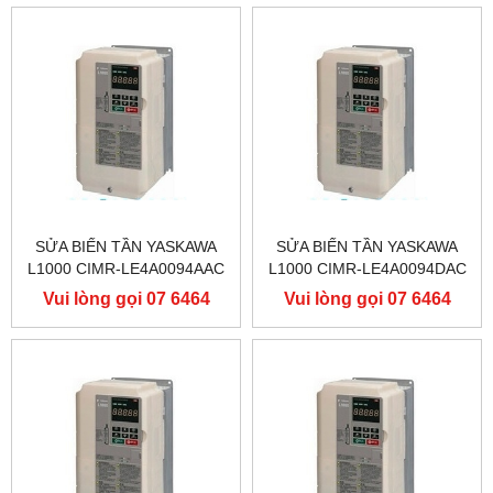
SỬA BIẾN TẦN YASKAWA
SỬA BIẾN TẦN YASKAWA
L1000 CIMR-LE4A0094AAC
L1000 CIMR-LE4A0094DAC
400V 45KW, BIẾN TẦN
400V 45KW, BIẾN TẦN
Vui lòng gọi 07 6464
Vui lòng gọi 07 6464
YASKAWA L1000
YASKAWA L1000
9556
9556