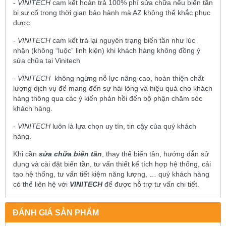
-
VINITECH
cam kết hoàn trả 100% phí sửa chữa nếu biến tần
bị sự cố trong thời gian bảo hành mà AZ không thể khắc phục
được.
-
VINITECH
cam kết trả lại nguyên trạng biến tần như lúc
nhận (không “luộc” linh kiện) khi khách hàng không đồng ý
sửa chữa tại Vinitech
-
VINITECH
không ngừng nỗ lực nâng cao, hoàn thiện chất
lượng dịch vụ để mang đến sự hài lòng và hiệu quả cho khách
hàng thông qua các ý kiến phản hồi đến bộ phận chăm sóc
khách hàng.
-
VINITECH
luôn là lựa chọn uy tín, tin cậy của quý khách
hàng.
Khi cần
sửa chữa biến tần
, thay thế biến tần, hướng dẫn sử
dụng và cài đặt biến tần, tư vấn thiết kế tích hợp hệ thống, cải
tạo hệ thống, tư vấn tiết kiệm năng lượng, … quý khách hàng
có thể liên hệ với
VINITECH
để được hỗ trợ tư vấn chi tiết.
ĐÁNH GIÁ SẢN PHẨM