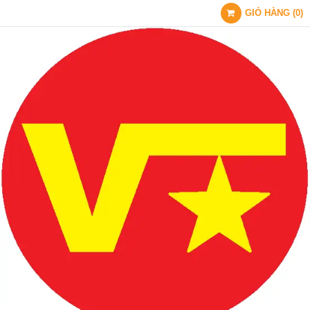
GIỎ HÀNG
(
0
)