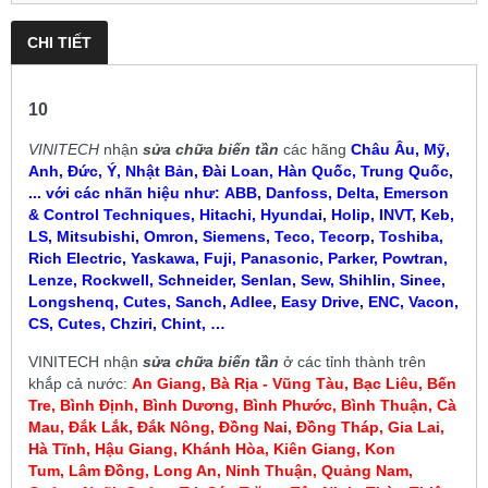
CHI TIẾT
10
VINITECH
nhận
sửa chữa biến tần
các hãng
Châu Âu, Mỹ,
Anh, Đức, Ý, Nhật Bản, Đài Loan, Hàn Quốc, Trung Quốc,
... với các nhãn hiệu như:
ABB, Danfoss, Delta, Emerson
& Control Techniques, Hitachi, Hyundai, Holip, INVT, Keb,
LS, Mitsubishi, Omron, Siemens, Teco, Tecorp, Toshiba,
Rich Electric, Yaskawa, Fuji, Panasonic, Parker, Powtran,
Lenze, Rockwell, Schneider, Senlan, Sew, Shihlin, Sinee,
Longshenq, Cutes, Sanch, Adlee, Easy Drive, ENC, Vacon,
CS, Cutes, Chziri, Chint, …
VINITECH
nhận
sửa chữa biến tần
ở các tỉnh thành trên
khắp cả nước:
An Giang, Bà Rịa - Vũng Tàu, Bạc Liêu,
Bến
Tre, Bình Định, Bình Dương, Bình Phước, Bình Thuận, Cà
Mau
,
Đắk Lắk, Đắk Nông, Đồng Nai, Đồng Tháp, Gia Lai,
Hà Tĩnh, Hậu Giang, Khánh Hòa, Kiên Giang, Kon
Tum
, Lâm Đồng, Long An, Ninh Thuận, Quảng Nam,