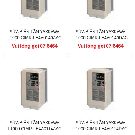
SỬA BIẾN TẦN YASKAWA
SỬA BIẾN TẦN YASKAWA
L1000 CIMR-LE4A0140AAC
L1000 CIMR-LE4A0140DAC
400V 75KW, BIẾN TẦN
400V 75KW, BIẾN TẦN
Vui lòng gọi 07 6464
Vui lòng gọi 07 6464
YASKAWA L1000
YASKAWA L1000
9556
9556
SỬA BIẾN TẦN YASKAWA
SỬA BIẾN TẦN YASKAWA
L1000 CIMR-LE4A0114AAC
L1000 CIMR-LE4A0114DAC
400V 55KW, BIẾN TẦN
400V 55KW, BIẾN TẦN