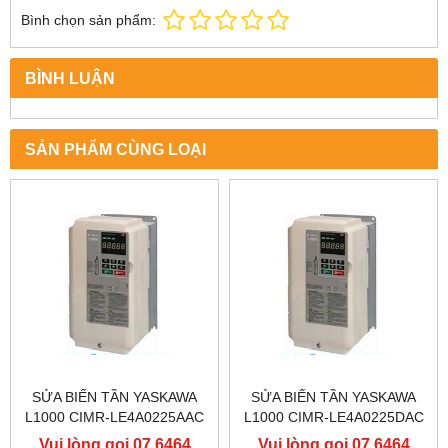
Bình chọn sản phẩm:
BÌNH LUẬN
SẢN PHẨM CÙNG LOẠI
SỬA BIẾN TẦN YASKAWA
SỬA BIẾN TẦN YASKAWA
L1000 CIMR-LE4A0225AAC
L1000 CIMR-LE4A0225DAC
400V 110KW, BIẾN TẦN
400V 110KW, BIẾN TẦN
Vui lòng gọi 07 6464
Vui lòng gọi 07 6464