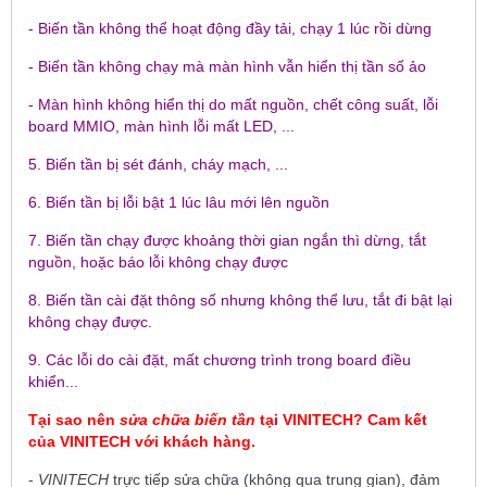
- Biến tần không thể hoạt động đầy tải, chạy 1 lúc rồi dừng
- Biến tần không chạy mà màn hình vẫn hiển thị tần số ảo
- Màn hình không hiển thị do mất nguồn, chết công suất, lỗi
board MMIO, màn hình lỗi mất LED, ...
5. Biến tần bị sét đánh, cháy mạch, ...
6. Biến tần bị lỗi bật 1 lúc lâu mới lên nguồn
7. Biến tần chạy được khoảng thời gian ngắn thì dừng, tắt
nguồn, hoặc báo lỗi không chạy được
8. Biến tần cài đặt thông số nhưng không thể lưu, tắt đi bật lại
không chạy được.
9. Các lỗi do cài đặt, mất chương trình trong board điều
khiển...
Tại sao nên
sửa chữa biến tần
tại
VINITECH
? Cam kết
của
VINITECH
với khách hàng.
-
VINITECH
trực tiếp sửa chữa (không qua trung gian), đảm