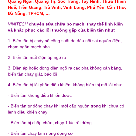
Quảng Ngãi, Quảng Trị, Sóc Trăng, Tây Ninh, Thừa Thiên
Huế, Tiền Giang, Trà Vinh, Vĩnh Long, Phú Yên, Cần Thơ,
Đà Nẵng, TPHCM, …
VINITECH
chuyên sửa chữa bo mạch, thay thế linh kiện
và khắc phục các lỗi thường gặp của biến tần như:
1. Biến tần bị cháy nổ công suất do đấu nối sai nguồn điện,
chạm ngắn mạch pha
2. Biến tần mất điện áp ngõ ra
3. Điện áp hoặc dòng điện ngõ ra các pha không cân bằng,
biến tần chạy giật, báo lỗi
4. Biến tần bị lỗi phần điều khiển, không hiển thị mã lỗi như:
- Biến tần không điều khiển được
- Biến tần tự động chạy khi mới cấp nguồn trong khi chưa có
lệnh điều khiển chạy
- Biến tần bị chập chờn, chạy 1 lúc rồi dừng
- Biến tần chạy làm nóng động cơ