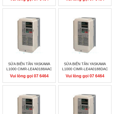
YASKAWA L1000
YASKAWA L1000
9556
9556
SỬA BIẾN TẦN YASKAWA
SỬA BIẾN TẦN YASKAWA
L1000 CIMR-LE4A0188AAC
L1000 CIMR-LE4A0188DAC
400V 90KW, BIẾN TẦN
400V 90KW, BIẾN TẦN
Vui lòng gọi 07 6464
Vui lòng gọi 07 6464
YASKAWA L1000
YASKAWA L1000
9556
9556