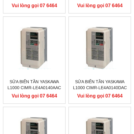
400V 90KW, BIẾN TẦN
400V 90KW, BIẾN TẦN
Vui lòng gọi 07 6464
Vui lòng gọi 07 6464
YASKAWA L1000
YASKAWA L1000
9556
9556
SỬA BIẾN TẦN YASKAWA
SỬA BIẾN TẦN YASKAWA
L1000 CIMR-LE4A0140AAC
L1000 CIMR-LE4A0140DAC
400V 75KW, BIẾN TẦN
400V 75KW, BIẾN TẦN
Vui lòng gọi 07 6464
Vui lòng gọi 07 6464
YASKAWA L1000
YASKAWA L1000
9556
9556