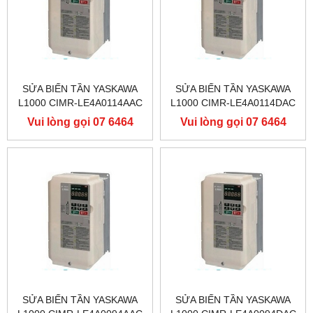
SỬA BIẾN TẦN YASKAWA
SỬA BIẾN TẦN YASKAWA
L1000 CIMR-LE4A0114AAC
L1000 CIMR-LE4A0114DAC
400V 55KW, BIẾN TẦN
400V 55KW, BIẾN TẦN
Vui lòng gọi 07 6464
Vui lòng gọi 07 6464
YASKAWA L1000
YASKAWA L1000
9556
9556
SỬA BIẾN TẦN YASKAWA
SỬA BIẾN TẦN YASKAWA