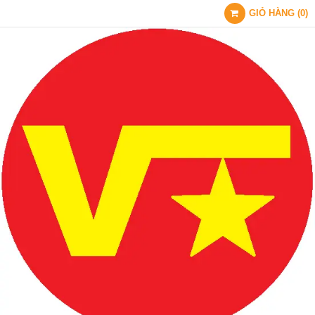
GIỎ HÀNG
(
0
)