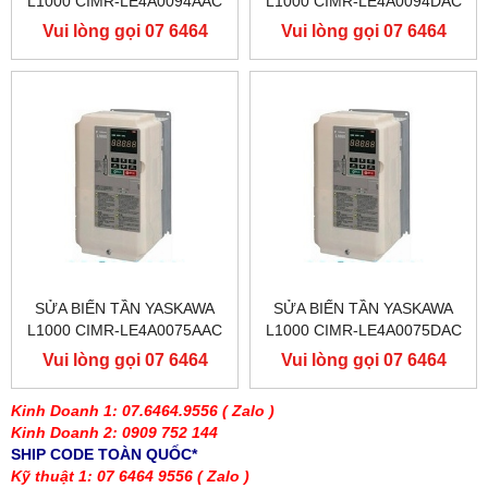
L1000 CIMR-LE4A0094AAC
L1000 CIMR-LE4A0094DAC
400V 45KW, BIẾN TẦN
400V 45KW, BIẾN TẦN
Vui lòng gọi 07 6464
Vui lòng gọi 07 6464
YASKAWA L1000
YASKAWA L1000
9556
9556
SỬA BIẾN TẦN YASKAWA
SỬA BIẾN TẦN YASKAWA
L1000 CIMR-LE4A0075AAC
L1000 CIMR-LE4A0075DAC
400V 37KW, BIẾN TẦN
400V 37KW, BIẾN TẦN
Vui lòng gọi 07 6464
Vui lòng gọi 07 6464
YASKAWA L1000
YASKAWA L1000
9556
9556
Kinh Doanh 1: 07.6464.9556
( Zalo )
Kinh Doanh 2: 0909 752 144
SHIP CODE TOÀN QUỐC*
Kỹ thuật 1: 07 6464 9556
( Zalo )