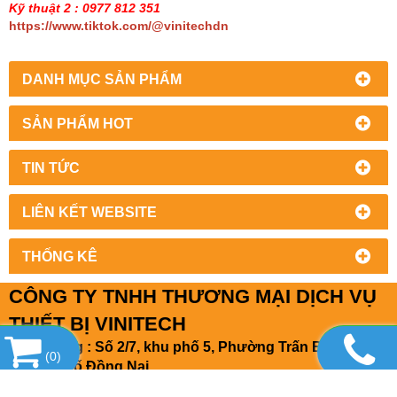
Kỹ thuật 2 : 0977 812 351
https://www.tiktok.com/@vinitechdn
DANH MỤC SẢN PHẨM
SẢN PHẨM HOT
TIN TỨC
LIÊN KẾT WEBSITE
THỐNG KÊ
CÔNG TY TNHH THƯƠNG MẠI DỊCH VỤ
THIẾT BỊ VINITECH
Văn phòng : Số 2/7, khu phố 5, Phường Trấn Biên,
(
0
)
Thành phố Đồng Nai
Cửa hàng : kp. Đồng Nai, Hoàng Minh Chánh, phường