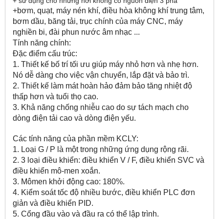
+ sử dụng cho những nơi không có nguồn điện 3 pha
+bơm, quạt, máy nén khí, điều hòa không khí trung tâm,
bơm dầu, băng tải, trục chính của máy CNC, máy
nghiền bi, đài phun nước âm nhạc ...
Tính năng chính:
Đặc điểm cấu trúc:
1. Thiết kế bố trí tối ưu giúp máy nhỏ hơn và nhẹ hơn.
Nó dễ dàng cho việc vận chuyển, lắp đặt và bảo trì.
2. Thiết kế làm mát hoàn hảo đảm bảo tăng nhiệt độ
thấp hơn và tuổi thọ cao.
3. Khả năng chống nhiễu cao do sự tách mạch cho
dòng điện tải cao và dòng điện yếu.
Các tính năng của phần mềm KCLY:
1. Loại G / P là một trong những ứng dụng rộng rãi.
2. 3 loại điều khiển: điều khiển V / F, điều khiển SVC và
điều khiển mô-men xoắn.
3. Mômen khởi động cao: 180%.
4. Kiểm soát tốc độ nhiều bước, điều khiển PLC đơn
giản và điều khiển PID.
5. Cổng đầu vào và đầu ra có thể lập trình.