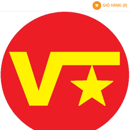
GIỎ HÀNG
(
0
)