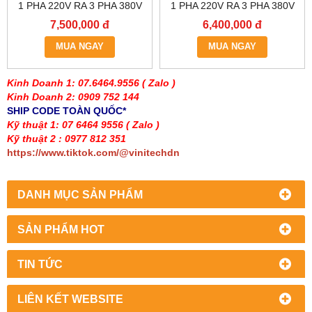
1 PHA 220V RA 3 PHA 380V
1 PHA 220V RA 3 PHA 380V
7,500,000 đ
6,400,000 đ
MUA NGAY
MUA NGAY
Kinh Doanh 1: 07.6464.9556
( Zalo )
Kinh Doanh 2: 0909 752 144
SHIP CODE TOÀN QUỐC*
Kỹ thuật 1: 07 6464 9556
( Zalo )
Kỹ thuật 2 : 0977 812 351
https://www.tiktok.com/@vinitechdn
DANH MỤC SẢN PHẨM
SẢN PHẨM HOT
TIN TỨC
LIÊN KẾT WEBSITE