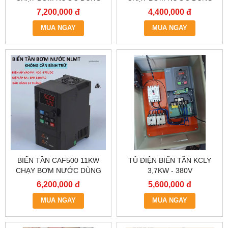
PIN NLMT VÀO DC,AC RA
PIN NLMT VÀO DC,AC RA
7,200,000 đ
4,400,000 đ
AC 3 PHA 380V
AC 3 PHA 380V
MUA NGAY
MUA NGAY
BIẾN TẦN CAF500 11KW
TỦ ĐIỆN BIẾN TẦN KCLY
CHẠY BƠM NƯỚC DÙNG
3,7KW - 380V
PIN NLMT VÀO DC,AC RA
6,200,000 đ
5,600,000 đ
AC 3 PHA 380V
MUA NGAY
MUA NGAY