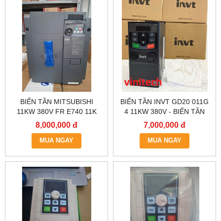
BIẾN TẦN MITSUBISHI
BIẾN TẦN INVT GD20 011G
11KW 380V FR E740 11K
4 11KW 380V - BIẾN TẦN
MỚI
VÀO 3 PHA 380V RA 3 PHA
8,000,000 đ
7,000,000 đ
380V INVT GD20 11KW
MUA NGAY
MUA NGAY