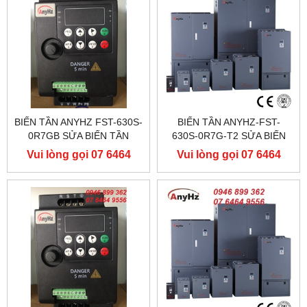
BIẾN TẦN ANYHZ FST-630S-
BIẾN TẦN ANYHZ-FST-
0R7GB SỬA BIẾN TẦN
630S-0R7G-T2 SỬA BIẾN
ANYHZ
TẦN ANYHZ
Vui lòng gọi 07 6464
Vui lòng gọi 07 6464
9556
9556