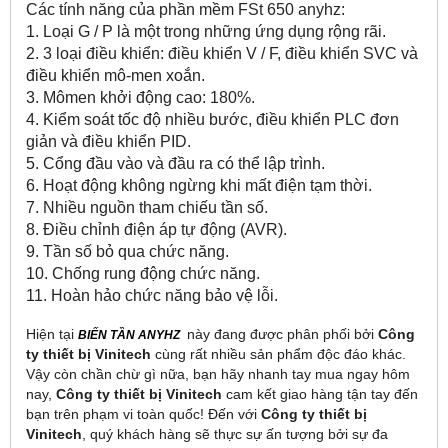
Các tính năng của phần mềm FSt 650 anyhz:
1. Loại G / P là một trong những ứng dụng rộng rãi.
2. 3 loại điều khiển: điều khiển V / F, điều khiển SVC và
điều khiển mô-men xoắn.
3. Mômen khởi động cao: 180%.
4. Kiểm soát tốc độ nhiều bước, điều khiển PLC đơn
giản và điều khiển PID.
5. Cổng đầu vào và đầu ra có thể lập trình.
6. Hoạt động không ngừng khi mất điện tạm thời.
7. Nhiều nguồn tham chiếu tần số.
8. Điều chỉnh điện áp tự động (AVR).
9. Tần số bỏ qua chức năng.
10. Chống rung động chức năng.
11. Hoàn hảo chức năng bảo vệ lỗi.
Hiện tại
này đang được phân phối bởi
Công
BIẾN TẦN ANYHZ
ty thiết bị Vinitech
cùng rất nhiều sản phẩm độc đáo khác.
Vậy còn chần chừ gì nữa, bạn hãy nhanh tay mua ngay hôm
nay,
Công ty thiết bị Vinitech
cam kết giao hàng tận tay đến
bạn trên phạm vi toàn quốc! Đến với
Công ty thiết bị
Vinitech
, quý khách hàng sẽ thực sự ấn tượng bởi sự đa