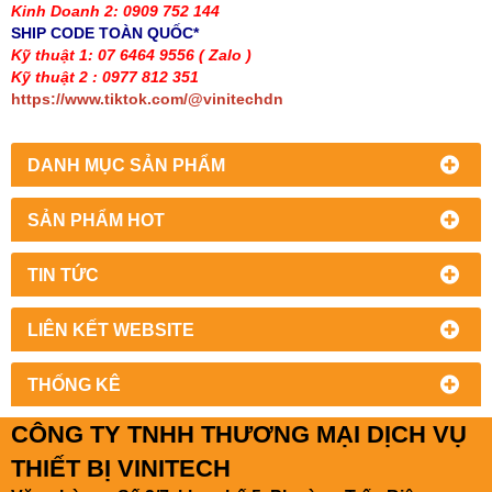
Kinh Doanh 2: 0909 752 144
SHIP CODE TOÀN QUỐC*
Kỹ thuật 1: 07 6464 9556
( Zalo )
Kỹ thuật 2 : 0977 812 351
https://www.tiktok.com/@vinitechdn
DANH MỤC SẢN PHẨM
SẢN PHẨM HOT
TIN TỨC
LIÊN KẾT WEBSITE
THỐNG KÊ
CÔNG TY TNHH THƯƠNG MẠI DỊCH VỤ
THIẾT BỊ VINITECH