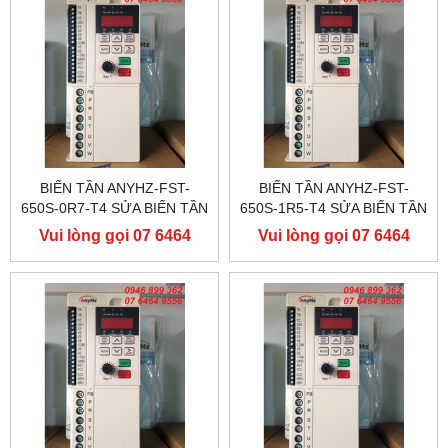
BIẾN TẦN ANYHZ-FST-
BIẾN TẦN ANYHZ-FST-
650S-0R7-T4 SỬA BIẾN TẦN
650S-1R5-T4 SỬA BIẾN TẦN
ANYHZ
ANYHZ
Vui lòng gọi 07 6464
Vui lòng gọi 07 6464
9556
9556