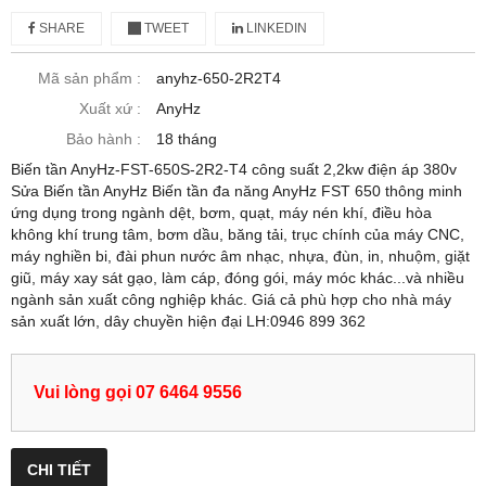
SHARE
TWEET
LINKEDIN
Mã sản phẩm :
anyhz-650-2R2T4
Xuất xứ :
AnyHz
Bảo hành :
18 tháng
Biến tần AnyHz-FST-650S-2R2-T4 công suất 2,2kw điện áp 380v
Sửa Biến tần AnyHz Biến tần đa năng AnyHz FST 650 thông minh
ứng dụng trong ngành dệt, bơm, quạt, máy nén khí, điều hòa
không khí trung tâm, bơm dầu, băng tải, trục chính của máy CNC,
máy nghiền bi, đài phun nước âm nhạc, nhựa, đùn, in, nhuộm, giặt
giũ, máy xay sát gạo, làm cáp, đóng gói, máy móc khác...và nhiều
ngành sản xuất công nghiệp khác. Giá cả phù hợp cho nhà máy
sản xuất lớn, dây chuyền hiện đại LH:0946 899 362
Vui lòng gọi 07 6464 9556
CHI TIẾT