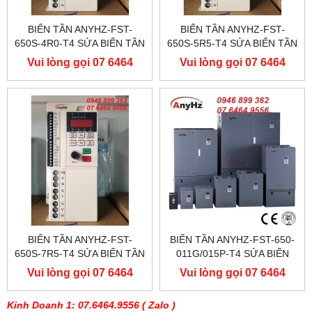
BIẾN TẦN ANYHZ-FST-
BIẾN TẦN ANYHZ-FST-
650S-4R0-T4 SỬA BIẾN TẦN
650S-5R5-T4 SỬA BIẾN TẦN
ANYHZ
ANYHZ
Vui lòng gọi 07 6464
Vui lòng gọi 07 6464
9556
9556
BIẾN TẦN ANYHZ-FST-
BIẾN TẦN ANYHZ-FST-650-
650S-7R5-T4 SỬA BIẾN TẦN
011G/015P-T4 SỬA BIẾN
ANYHZ
TẦN ANYHZ
Vui lòng gọi 07 6464
Vui lòng gọi 07 6464
9556
9556
Kinh Doanh 1: 07.6464.9556
( Zalo )