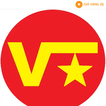
GIỎ HÀNG
(
0
)