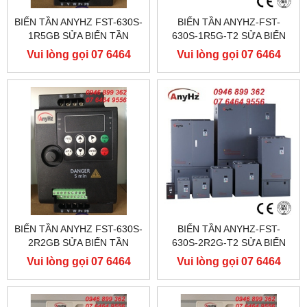
BIẾN TẦN ANYHZ FST-630S-
BIẾN TẦN ANYHZ-FST-
1R5GB SỬA BIẾN TẦN
630S-1R5G-T2 SỬA BIẾN
ANYHZ
TẦN ANYHZ
Vui lòng gọi 07 6464
Vui lòng gọi 07 6464
9556
9556
BIẾN TẦN ANYHZ FST-630S-
BIẾN TẦN ANYHZ-FST-
2R2GB SỬA BIẾN TẦN
630S-2R2G-T2 SỬA BIẾN
ANYHZ
TẦN ANYHZ
Vui lòng gọi 07 6464
Vui lòng gọi 07 6464
9556
9556