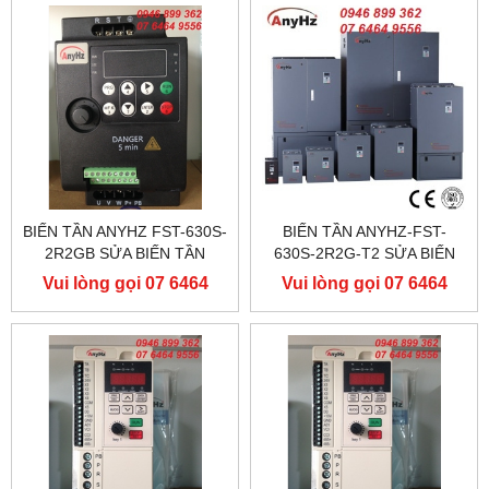
BIẾN TẦN ANYHZ FST-630S-
BIẾN TẦN ANYHZ-FST-
2R2GB SỬA BIẾN TẦN
630S-2R2G-T2 SỬA BIẾN
ANYHZ
TẦN ANYHZ
Vui lòng gọi 07 6464
Vui lòng gọi 07 6464
9556
9556