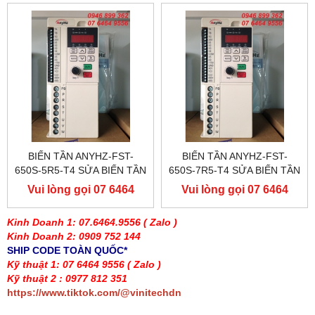
BIẾN TẦN ANYHZ-FST-
BIẾN TẦN ANYHZ-FST-
650S-5R5-T4 SỬA BIẾN TẦN
650S-7R5-T4 SỬA BIẾN TẦN
ANYHZ
ANYHZ
Vui lòng gọi 07 6464
Vui lòng gọi 07 6464
9556
9556
Kinh Doanh 1: 07.6464.9556
( Zalo )
Kinh Doanh 2: 0909 752 144
SHIP CODE TOÀN QUỐC*
Kỹ thuật 1: 07 6464 9556
( Zalo )
Kỹ thuật 2 : 0977 812 351
https://www.tiktok.com/@vinitechdn