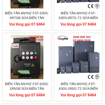
BIẾN TẦN ANYHZ FST-630S-
BIẾN TẦN ANYHZ-FST-
0R7GB SỬA BIẾN TẦN
630S-0R7G-T2 SỬA BIẾN
ANYHZ
TẦN ANYHZ
Vui lòng gọi 07 6464
Vui lòng gọi 07 6464
9556
9556
BIẾN TẦN ANYHZ FST-630S-
BIẾN TẦN ANYHZ-FST-
1R5GB SỬA BIẾN TẦN
630S-1R5G-T2 SỬA BIẾN
ANYHZ
TẦN ANYHZ
Vui lòng gọi 07 6464
Vui lòng gọi 07 6464
9556
9556