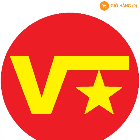
GIỎ HÀNG
(
0
)