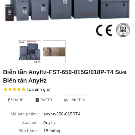
Biến tần AnyHz-FST-650-015G/018P-T4 Sửa
Biến tần AnyHz
(
1
đánh giá
)
SHARE
TWEET
LINKEDIN
Mã sản phẩm :
anyhz-650-015RT4
Xuất xứ :
AnyHz
Bảo hành :
18 tháng