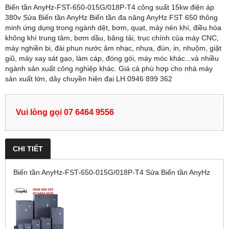
Biến tần AnyHz-FST-650-015G/018P-T4 công suất 15kw điện áp
380v Sửa Biến tần AnyHz Biến tần đa năng AnyHz FST 650 thông
minh ứng dụng trong ngành dệt, bơm, quạt, máy nén khí, điều hòa
không khí trung tâm, bơm dầu, băng tải, trục chính của máy CNC,
máy nghiền bi, đài phun nước âm nhạc, nhựa, đùn, in, nhuộm, giặt
giũ, máy xay sát gạo, làm cáp, đóng gói, máy móc khác...và nhiều
ngành sản xuất công nghiệp khác. Giá cả phù hợp cho nhà máy
sản xuất lớn, dây chuyền hiện đại LH:0946 899 362
Vui lòng gọi 07 6464 9556
CHI TIẾT
Biến tần AnyHz-FST-650-015G/018P-T4 Sửa Biến tần AnyHz