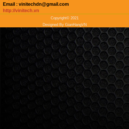
Email : vinitechdn@gmail.com
http://vinitech.vn
Copyright© 2021
Designed By
GianHangVN