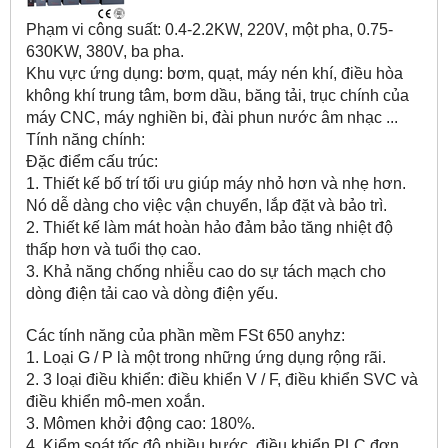
Phạm vi công suất: 0.4-2.2KW, 220V, một pha, 0.75-
630KW, 380V, ba pha.
Khu vực ứng dụng: bơm, quạt, máy nén khí, điều hòa
không khí trung tâm, bơm dầu, băng tải, trục chính của
máy CNC, máy nghiền bi, đài phun nước âm nhạc ...
Tính năng chính:
Đặc điểm cấu trúc:
1. Thiết kế bố trí tối ưu giúp máy nhỏ hơn và nhẹ hơn.
Nó dễ dàng cho việc vận chuyển, lắp đặt và bảo trì.
2. Thiết kế làm mát hoàn hảo đảm bảo tăng nhiệt độ
thấp hơn và tuổi thọ cao.
3. Khả năng chống nhiễu cao do sự tách mạch cho
dòng điện tải cao và dòng điện yếu.
Các tính năng của phần mềm FSt 650 anyhz:
1. Loại G / P là một trong những ứng dụng rộng rãi.
2. 3 loại điều khiển: điều khiển V / F, điều khiển SVC và
điều khiển mô-men xoắn.
3. Mômen khởi động cao: 180%.
4. Kiểm soát tốc độ nhiều bước, điều khiển PLC đơn