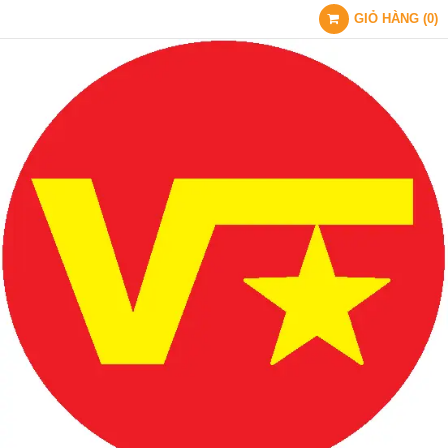
GIỎ HÀNG
(
0
)